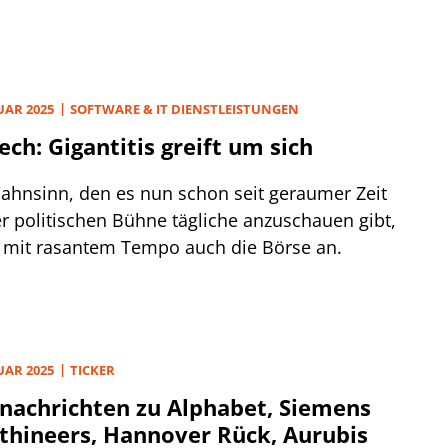
ar verlor der Nasdaq 100 über 20%, bevor am
ochabend die überraschende Ankündigung
Zollverschiebung eine kräftige Erholungsrally
te.
UAR 2025
SOFTWARE & IT DIENSTLEISTUNGEN
ech: Gigantitis greift um sich
ahnsinn, den es nun schon seit geraumer Zeit
er politischen Bühne tägliche anzuschauen gibt,
t mit rasantem Tempo auch die Börse an.
UAR 2025
TICKER
nachrichten zu Alphabet, Siemens
thineers, Hannover Rück, Aurubis