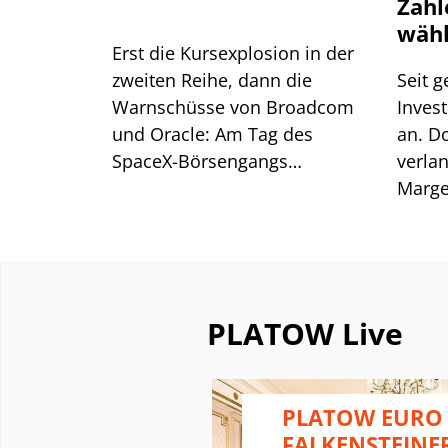
Zahl
wähl
Erst die Kursexplosion in der
zweiten Reihe, dann die
Seit g
Warnschüsse von Broadcom
Invest
und Oracle: Am Tag des
an. D
SpaceX-Börsengangs
verla
analysieren wir, worauf es in
Marge
der KI-Branche in den nächsten
den M
Monaten ankommt.
rechtf
PLATOW Live
 - WELCHE
PLATOW EURO
BILITÄT
FALKENSTEINE