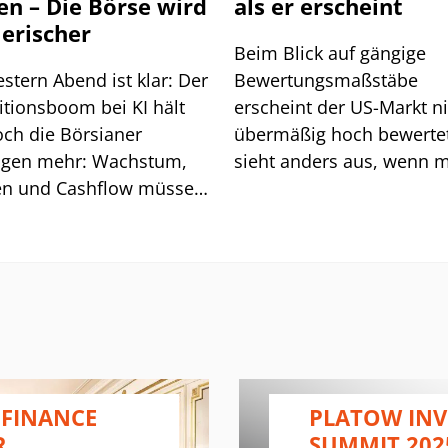
en – Die Börse wird
als er erscheint
erischer
Beim Blick auf gängige
estern Abend ist klar: Der
Bewertungsmaßstäbe
itionsboom bei KI hält
erscheint der US-Markt n
och die Börsianer
übermäßig hoch bewertet
ngen mehr: Wachstum,
sieht anders aus, wenn 
n und Cashflow müssen
auf den freien Barmittelz
illiardenaufwand zeitnah
der Hyperscaler schaut.
ertigen.
 FINANCE
PLATOW IN
R
SUMMIT 202