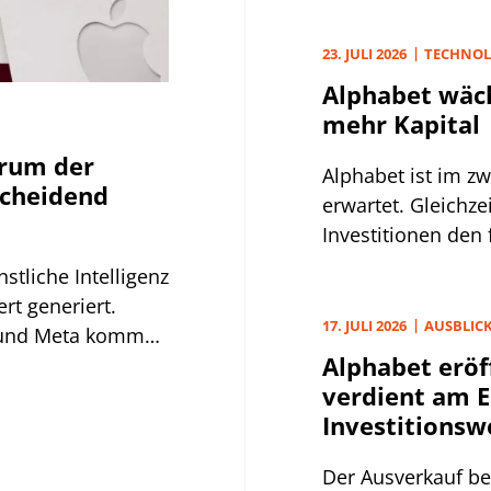
Fuchs steigert Ge
Aumovio und BMW 
23. JULI 2026
TECHNOL
verdient weniger
Alphabet wäc
mehr Kapital
arum der
Alphabet ist im z
scheidend
erwartet. Gleichze
Investitionen den 
aufgestellten Hype
stliche Intelligenz
rt generiert.
17. JULI 2026
AUSBLIC
e und Meta kommen
Alphabet eröf
verdient am 
Investitionsw
Der Ausverkauf be