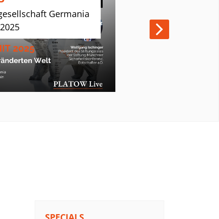
Clubhaus Rud
esellschaft Germania
| 13. Novem
 2025
SPECIALS