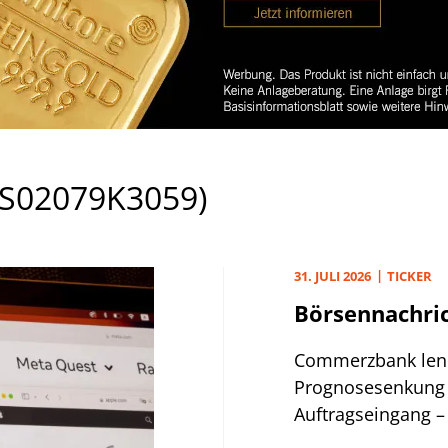
US02079K3059)
31. JULI 2026
TICKER
Börsennachric
Commerzbank lenkt
Prognosesenkung 
Auftragseingang –
leidet beim Umsa