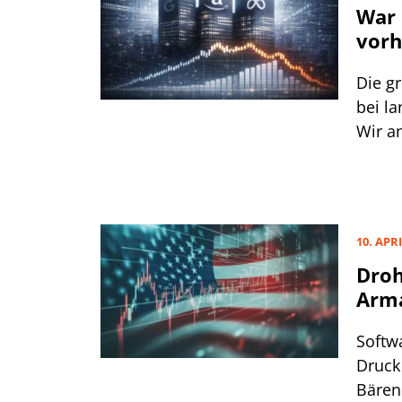
War 
vorh
Die gr
bei l
Wir a
Stimm
10. APRI
Droh
Arm
Softw
Druck 
Bären