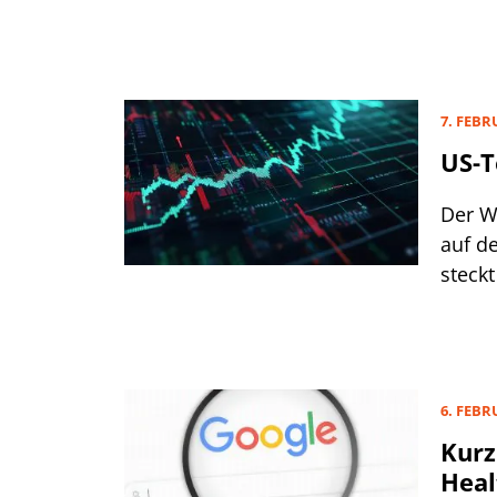
Febru
Mittw
einer 
auslös
7. FEBR
US-T
Der W
auf d
steck
6. FEBR
Kurz
Heal