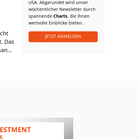
USA. Abgerundet wird unser
wöchentlicher Newsletter durch
spannende
Charts
, die Ihnen
wertvolle Einblicke bieten.
icht
JETZT ANMELDEN
. Das
man
ufluss
VESTMENT
PLATOW J
5