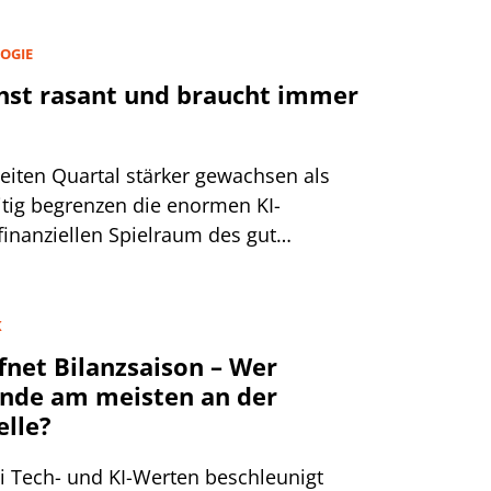
winn und hebt Prognose an +++
beenden Rechtsstreit +++ Hella
OGIE
hst rasant und braucht immer
weiten Quartal stärker gewachsen als
itig begrenzen die enormen KI-
finanziellen Spielraum des gut
rscalers.
K
fnet Bilanzsaison – Wer
Ende am meisten an der
elle?
i Tech- und KI-Werten beschleunigt