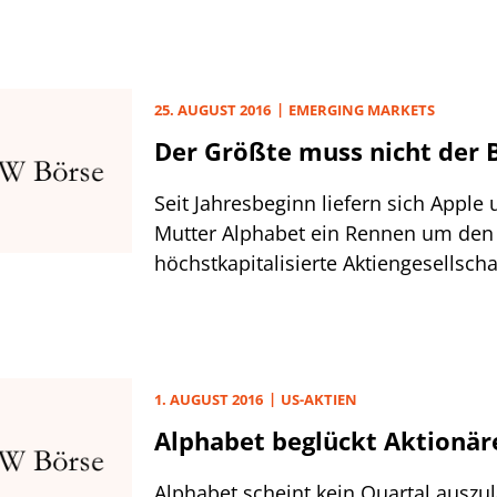
können und nun stagniert auch noc
vorne.
Greifen Sie bis 810 Dollar z
Nutzerwachstum. Das Unternehmen 
erhöhen wir auf 648 Dollar.
mit seinem Kernprodukt: Promis u
sind die größten Nutzergruppen, die 
25. AUGUST 2016
EMERGING MARKETS
aber Live-Inhalte bieten und auch fü
Der Größte muss nicht der B
interessanter werden. Doch diese w
komplizierten Bedienung abgeschrec
Seit Jahresbeginn liefern sich Apple
Mutter Alphabet ein Rennen um den T
höchstkapitalisierte Aktiengesellscha
der Suchmaschinengigant im Februa
Hersteller beim Börsenwert überholt, 
wieder der Apfel-Kultkonzern vorne.
1. AUGUST 2016
US-AKTIEN
Alphabet beglückt Aktionär
Alphabet scheint kein Quartal auszu