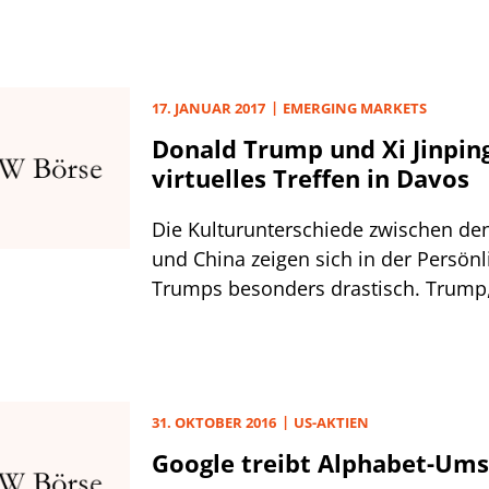
einen Blick auf die wikifolios, die wi
vergangenen Monate aus den unters
Gründen aus unserem Depot entfern
im Nachhinein die richtige Entschei
17. JANUAR 2017
EMERGING MARKETS
wir den Tradern doch noch etwas lä
Donald Trump und Xi Jinping
sollen? Eine Frage, die sich bei einig
virtuelles Treffen in Davos
aber längst nicht bei allen Kandidat
beantworten lässt.
Die Kulturunterschiede zwischen de
und China zeigen sich in der Persönl
Trumps besonders drastisch. Trump
morgigen Freitag feierlich in das Am
Präsidenten eingeführt wird, ist ein 
amerikanischer Haudrauf. Chinas Sta
Jinping ein Meister der asiatischen 
31. OKTOBER 2016
US-AKTIEN
Diplomatie.
Google treibt Alphabet-Ums