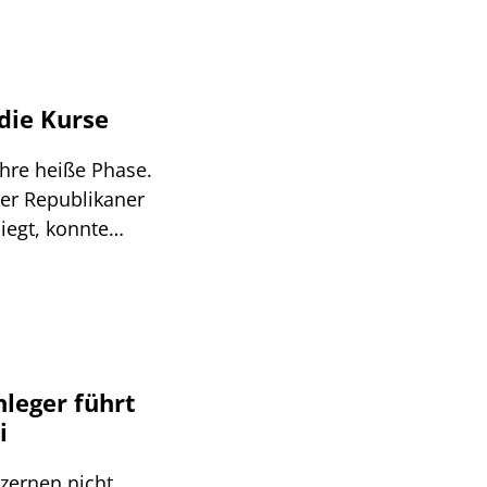
 die Kurse
hre heiße Phase.
er Republikaner
iegt, konnte
in den
uf Favoritin
Senator aus
w York, der an
probe werden.
nleger führt
, so die Hoffnung
i
gut 460
tionärstreffen im
zernen nicht