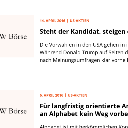
Mrd. Dollar.
14. APRIL 2016
US-AKTIEN
Steht der Kandidat, steigen
Die Vorwahlen in den USA gehen in i
Während Donald Trump auf Seiten d
nach Meinungsumfragen klar vorne l
Bernie Sanders bei den Demokraten 
vergangenen Tagen deutlich Boden a
Hillary Clinton gutmachen. Für den 
Vermont dürfte der Urnengang in Ne
6. APRIL 2016
US-AKTIEN
diesem Dienstag ansteht, zur Nagel
Für langfristig orientierte A
Zieht Sanders hier den Sieg an Land
an Alphabet kein Weg vorbe
seiner Anhänger, könnten viele der 
Parteitagsdelegierten, die beim Funk
Alphabet ist mit herkömmlichen Kon