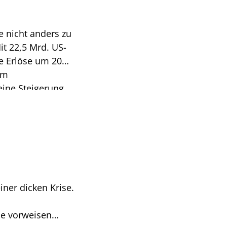
e nicht anders zu
it 22,5 Mrd. US-
die Erlöse um 20%
im
eine Steigerung
bereinigter Basis
. Getrieben
e Suchanfragen
iv auf die
wirken. Aber
nte das
hstumsraten
iner dicken Krise.
(809,90 Dollar;
.4. zum Kauf
ie vorweisen
schaubare 5,2%