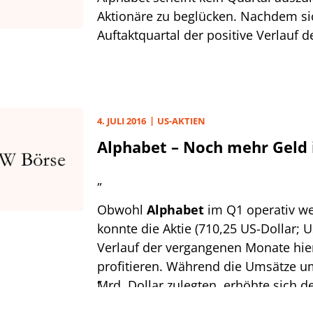
Aktionäre zu beglücken. Nachdem s
Auftaktquartal der positive Verlauf d
Werbeeinahmen in einem signifikant
Kassenbestandes manifestierte, zeig
weiteren Auftrieb für den Finanzmitte
4. JULI 2016
US-AKTIEN
Alphabet – Noch mehr Geld 
„
Obwohl
Alphabet
im Q1 operativ wei
konnte die Aktie (710,25 US-Dollar;
Verlauf der vergangenen Monate hie
profitieren. Während die Umsätze u
„
Mrd. Dollar zulegten, erhöhte sich d
Quartalsgewinn etwas stärker um ru