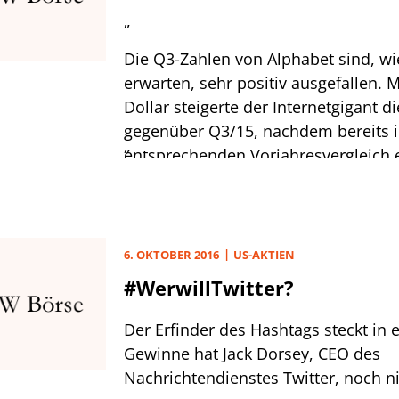
„
Die Q3-Zahlen von Alphabet sind, wi
erwarten, sehr positiv ausgefallen. M
Dollar steigerte der Internetgigant 
gegenüber Q3/15, nachdem bereits 
„
entsprechenden Vorjahresvergleich 
von 13% erzielt wurde. Auf währungs
lag der Umsatzanstieg sogar bei 23%
werden die Umsätze durch verstärkt
über mobile Endgeräte, die sich posit
6. OKTOBER 2016
US-AKTIEN
Marketingeinnahmen von Google aus
#WerwillTwitter?
auch in den übrigen Segmenten kon
Unternehmen über erfreuliche Wac
Der Erfinder des Hashtags steckt in e
berichten. Wir haben Ihnen die Aktie 
Gewinne hat Jack Dorsey, CEO des
US02079K3059) zum ersten Mal am 8
Nachrichtendienstes Twitter, noch n
empfohlen. Derzeit liegen Sie über