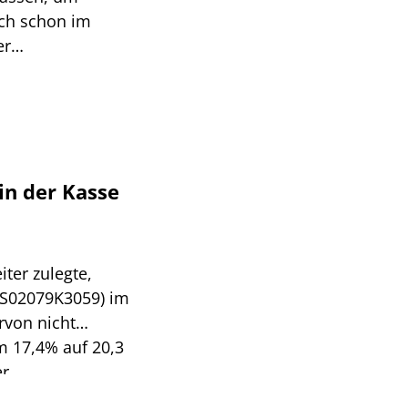
ich schon im
er
en Anstieg des
t auch das Q2
lzufluss.
in der Kasse
ter zulegte,
 US02079K3059) im
rvon nicht
m 17,4% auf 20,3
er
nd 20% auf 4,2