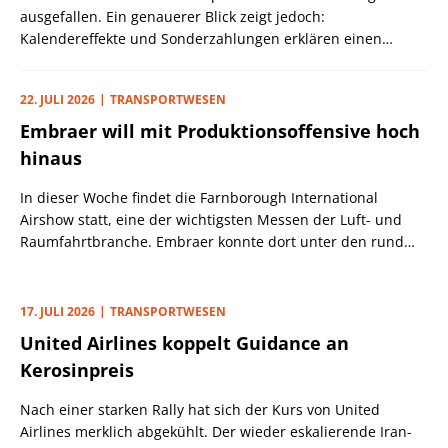
ausgefallen. Ein genauerer Blick zeigt jedoch:
Kalendereffekte und Sonderzahlungen erklären einen
Großteil der Verschlechterung. Dennoch gerät die für 2026
erwartete Cashflow-Wende zunehmend unter Druck.
22. JULI 2026
TRANSPORTWESEN
Embraer will mit Produktionsoffensive hoch
hinaus
In dieser Woche findet die Farnborough International
Airshow statt, eine der wichtigsten Messen der Luft- und
Raumfahrtbranche. Embraer konnte dort unter den rund
1.400 Ausstellern mehrere neue Aufträge verbuchen, unter
anderem von der japanischen Fluggesellschaft Fuji Dream
Airlines, der südamerikanischen Airline-Gruppe Abra und
17. JULI 2026
TRANSPORTWESEN
der spanischen Binter.
United Airlines koppelt Guidance an
Kerosinpreis
Nach einer starken Rally hat sich der Kurs von United
Airlines merklich abgekühlt. Der wieder eskalierende Iran-