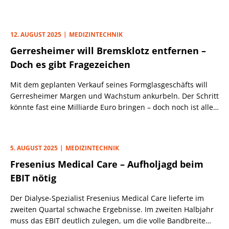
Geschäftsbereiche trugen am meisten? Wie wirken
Zahlenwerk und Kursanstieg des Medizintechnikers auf
unsere Empfehlung?
12. AUGUST 2025
MEDIZINTECHNIK
Gerresheimer will Bremsklotz entfernen –
Doch es gibt Fragezeichen
Mit dem geplanten Verkauf seines Formglasgeschäfts will
Gerresheimer Margen und Wachstum ankurbeln. Der Schritt
könnte fast eine Milliarde Euro bringen – doch noch ist alles
im Konjunktiv. Leser haben uns gebeten, genauer
hinzusehen.
5. AUGUST 2025
MEDIZINTECHNIK
Fresenius Medical Care – Aufholjagd beim
EBIT nötig
Der Dialyse-Spezialist Fresenius Medical Care lieferte im
zweiten Quartal schwache Ergebnisse. Im zweiten Halbjahr
muss das EBIT deutlich zulegen, um die volle Bandbreite