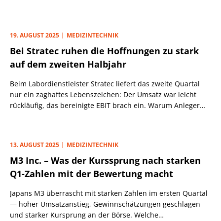
gleiche Wucht – oder ist die Lage anders? Wo
Ansteckungsgefahr besteht und wo CZM sogar profitieren
könnte.
19. AUGUST 2025
MEDIZINTECHNIK
Bei Stratec ruhen die Hoffnungen zu stark
auf dem zweiten Halbjahr
Beim Labordienstleister Stratec liefert das zweite Quartal
nur ein zaghaftes Lebenszeichen: Der Umsatz war leicht
rückläufig, das bereinigte EBIT brach ein. Warum Anleger
trotzdem zugreifen — und worauf es im zweiten Halbjahr
ankommt.
13. AUGUST 2025
MEDIZINTECHNIK
M3 Inc. – Was der Kurssprung nach starken
Q1-Zahlen mit der Bewertung macht
Japans M3 überrascht mit starken Zahlen im ersten Quartal
— hoher Umsatzanstieg, Gewinnschätzungen geschlagen
und starker Kursprung an der Börse. Welche