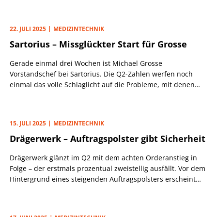
erreichen kann. Im exklusiven Interview mit Finanzvorstand
Martin Fischer haben wir nachgefragt.
22. JULI 2025
MEDIZINTECHNIK
Sartorius – Missglückter Start für Grosse
Gerade einmal drei Wochen ist Michael Grosse
Vorstandschef bei Sartorius. Die Q2-Zahlen werfen noch
einmal das volle Schlaglicht auf die Probleme, mit denen
sich der Nachfolger von Joachim Kreuzburg
auseinandersetzen muss.
15. JULI 2025
MEDIZINTECHNIK
Drägerwerk – Auftragspolster gibt Sicherheit
Drägerwerk glänzt im Q2 mit dem achten Orderanstieg in
Folge – der erstmals prozentual zweistellig ausfällt. Vor dem
Hintergrund eines steigenden Auftragspolsters erscheint
die 2025er-Guidance zunehmend konservativ.