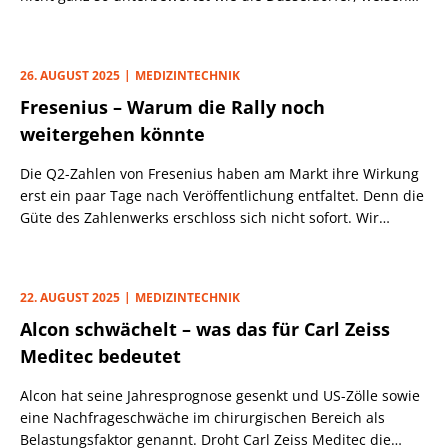
aber durch ihren schärferen Fokus bessere Margen und ein
höheres Gewinnwachstum auf.
26. AUGUST 2025
MEDIZINTECHNIK
Fresenius – Warum die Rally noch
weitergehen könnte
Die Q2-Zahlen von Fresenius haben am Markt ihre Wirkung
erst ein paar Tage nach Veröffentlichung entfaltet. Denn die
Güte des Zahlenwerks erschloss sich nicht sofort. Wir
klären, was die Aktie antrieb und ob die Bewertung jetzt
immer noch attraktiv ist.
22. AUGUST 2025
MEDIZINTECHNIK
Alcon schwächelt – was das für Carl Zeiss
Meditec bedeutet
Alcon hat seine Jahresprognose gesenkt und US-Zölle sowie
eine Nachfrageschwäche im chirurgischen Bereich als
Belastungsfaktor genannt. Droht Carl Zeiss Meditec die