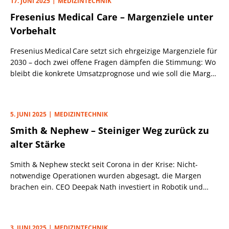
17. JUNI 2025
MEDIZINTECHNIK
Fresenius Medical Care – Margenziele unter
Vorbehalt
Fresenius Medical Care setzt sich ehrgeizige Margenziele für
2030 – doch zwei offene Fragen dämpfen die Stimmung: Wo
bleibt die konkrete Umsatzprognose und wie soll die Marge
nach Auslaufen der Kostensparprogramme steigen?
5. JUNI 2025
MEDIZINTECHNIK
Smith & Nephew – Steiniger Weg zurück zu
alter Stärke
Smith & Nephew steckt seit Corona in der Krise: Nicht-
notwendige Operationen wurden abgesagt, die Margen
brachen ein. CEO Deepak Nath investiert in Robotik und
optimiert Prozesse. Die Erholung ist zäh: Ein PLATOW-Börse-
Leser hat uns daher nach unserer Einschätzung gefragt.
3. JUNI 2025
MEDIZINTECHNIK