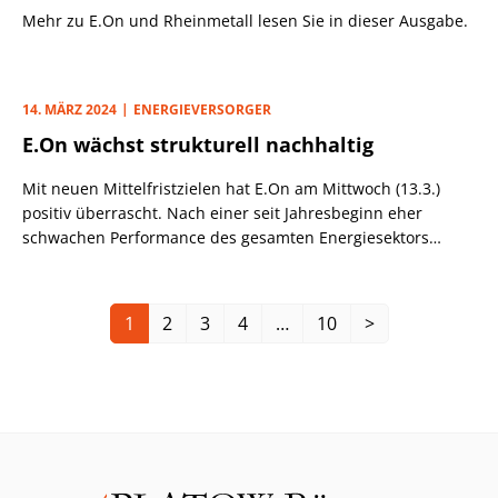
Mehr zu E.On und Rheinmetall lesen Sie in dieser Ausgabe.
Texte in erstaunlich geschliffener Sprache zum
gewünschten Thema ausspuckt. Innerhalb weniger Tage
nutzten weltweit mehr als 100 Mio. User das neue
Programm und machten ChatGPT zu der am schnellsten
14. MÄRZ 2024
ENERGIEVERSORGER
wachsenden Plattform aller Zeiten. War Künstliche
E.On wächst strukturell nachhaltig
Intelligenz zuvor vor allem eine Spielwiese für Tech-Nerds,
schwärmten plötzlich auch Unternehmenslenker aus
Mit neuen Mittelfristzielen hat E.On am Mittwoch (13.3.)
anderen Branchen von den ungeahnten Fähigkeiten des
positiv überrascht. Nach einer seit Jahresbeginn eher
unscheinbaren Chatbots und den Chancen künftiger KI-
schwachen Performance des gesamten Energiesektors
Anwendungen.
erholte sich die DAX-Aktie (12,96 Euro; DE000ENAG999) um
über 10% und erreichte dabei ein 8-Jahreshoch.
1
2
3
4
…
10
>