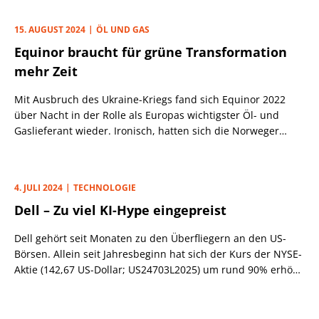
jedoch erwartet worden und mit dem Ergebnis liegt E.On
innerhalb der Guidance.
15. AUGUST 2024
ÖL UND GAS
Equinor braucht für grüne Transformation
mehr Zeit
Mit Ausbruch des Ukraine-Kriegs fand sich Equinor 2022
über Nacht in der Rolle als Europas wichtigster Öl- und
Gaslieferant wieder. Ironisch, hatten sich die Norweger
doch 2018 von Statoil umbenannt, um ihr fossiles Image
abzulegen. Ein PB-Leser bat uns um unsere Einschätzung.
4. JULI 2024
TECHNOLOGIE
Dell – Zu viel KI-Hype eingepreist
Dell gehört seit Monaten zu den Überfliegern an den US-
Börsen. Allein seit Jahresbeginn hat sich der Kurs der NYSE-
Aktie (142,67 US-Dollar; US24703L2025) um rund 90% erhöht
und in den letzten zwölf Monaten nahezu verdreifacht.