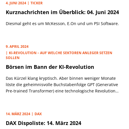
4. JUNI 2024
TICKER
Kurznachrichten im Überblick: 04. Juni 2024
Diesmal geht es um McKesson, E.On und um PSI Software.
9. APRIL 2024
KI-REVOLUTION – AUF WELCHE SEKTOREN ANLEGER SETZEN
SOLLEN
Börsen im Bann der KI-Revolution
Das Kürzel klang kryptisch. Aber binnen weniger Monate
löste die geheimnisvolle Buchstabenfolge GPT (Generative
Pre-trained Transformer) eine technologische Revolution
aus, die in den kommenden Jahren unsere Wirtschafts- und
Arbeitswelt komplett umkrempeln wird. Im November 2022
schaltete das US-Softwareunternehmen OpenAI den
14. MÄRZ 2024
DAX
Chatbot ChatGPT frei, der, auf Basis von Künstlicher
DAX Dispoliste: 14. März 2024
Intelligenz (KI) und vom User mit nur wenigen Stichworten,
so genannten Prompts, gefüttert, in Windeseile komplexe