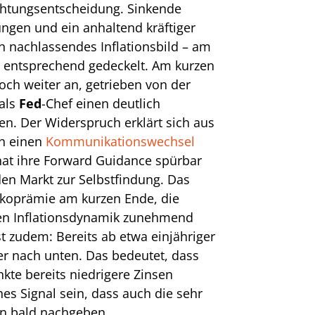
ichtungsentscheidung. Sinkende
tungen und ein anhaltend kräftiger
n nachlassendes Inflationsbild – am
e entsprechend gedeckelt. Am kurzen
och weiter an, getrieben von der
als
Fed
-Chef einen deutlich
gen. Der Widerspruch erklärt sich aus
ch einen
Kommunikationswechsel
at ihre Forward Guidance spürbar
en Markt zur Selbstfindung. Das
sikoprämie am kurzen Ende, die
en Inflationsdynamik zunehmend
ist zudem: Bereits ab etwa einjähriger
er nach unten. Das bedeutet, dass
nkte bereits niedrigere Zinsen
hes Signal sein, dass auch die sehr
en bald nachgeben.