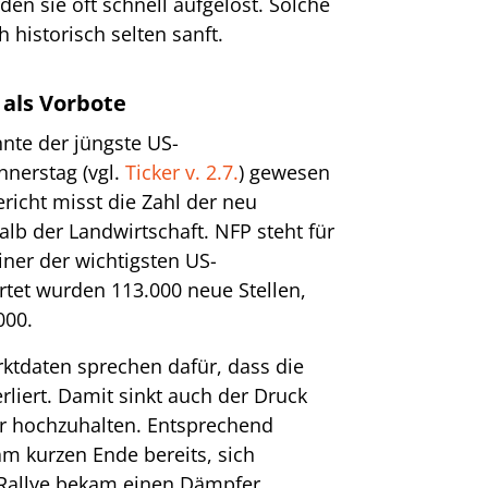
den sie oft schnell aufgelöst. Solche
 historisch selten sanft.
 als Vorbote
nnte der jüngste US-
nerstag (vgl.
Ticker v. 2.7.
) gewesen
richt misst die Zahl der neu
lb der Landwirtschaft. NFP steht für
iner der wichtigsten US-
rtet wurden 113.000 neue Stellen,
000.
ktdaten sprechen dafür, dass die
liert. Damit sinkt auch der Druck
ter hochzuhalten. Entsprechend
m kurzen Ende bereits, sich
-Rallye bekam einen Dämpfer.