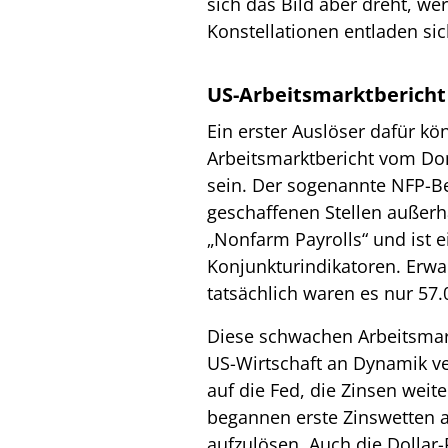
sich das Bild aber dreht, wer
Konstellationen entladen sich
US-Arbeitsmarktbericht
Ein erster Auslöser dafür kö
Arbeitsmarktbericht vom Don
sein. Der sogenannte NFP-Be
geschaffenen Stellen außerha
„Nonfarm Payrolls“ und ist e
Konjunkturindikatoren. Erwa
tatsächlich waren es nur 57.
Diese schwachen Arbeitsmar
US-Wirtschaft an Dynamik ver
auf die Fed, die Zinsen wei
begannen erste Zinswetten a
aufzulösen. Auch die Dollar