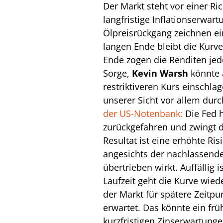
Der Markt steht vor einer R
langfristige Inflationserwar
Ölpreisrückgang zeichnen ei
langen Ende bleibt die Kurv
Ende zogen die Renditen jed
Sorge,
Kevin
Warsh
könnte 
restriktiveren Kurs einschla
unserer Sicht vor allem dur
der US-Notenbank:
Die Fed h
zurückgefahren und zwingt d
Resultat ist eine erhöhte Ri
angesichts der nachlassend
übertrieben wirkt. Auffällig 
Laufzeit geht die Kurve wied
der Markt für spätere Zeitpu
erwartet. Das könnte ein frü
kurzfristigen Zinserwartung