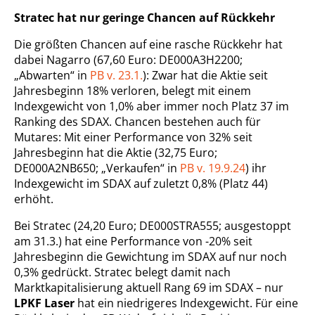
Stratec hat nur geringe Chancen auf Rückkehr
Die größten Chancen auf eine rasche Rückkehr hat
dabei Nagarro (67,60 Euro: DE000A3H2200;
„Abwarten“ in
PB v. 23.1.
): Zwar hat die Aktie seit
Jahresbeginn 18% verloren, belegt mit einem
Indexgewicht von 1,0% aber immer noch Platz 37 im
Ranking des SDAX. Chancen bestehen auch für
Mutares: Mit einer Performance von 32% seit
Jahresbeginn hat die Aktie (32,75 Euro;
DE000A2NB650; „Verkaufen“ in
PB v. 19.9.24
) ihr
Indexgewicht im SDAX auf zuletzt 0,8% (Platz 44)
erhöht.
Bei Stratec (24,20 Euro; DE000STRA555; ausgestoppt
am 31.3.) hat eine Performance von -20% seit
Jahresbeginn die Gewichtung im SDAX auf nur noch
0,3% gedrückt. Stratec belegt damit nach
Marktkapitalisierung aktuell Rang 69 im SDAX – nur
LPKF Laser
hat ein niedrigeres Indexgewicht. Für eine