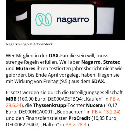
Nagarro-Logo © AdobeStock
Wer Mitglied in der
DAX-
Familie sein will, muss
strenge Regeln erfüllen. Weil aber
Nagarro, Stratec
und
Mutares
ihren testierten Jahresbericht nicht wie
gefordert bis Ende April vorgelegt haben, fliegen sie
mit Wirkung von Freitag (9.5.) aus dem
SDAX.
Ersetzt werden sie durch die Beteiligungsgesellschaft
MBB
(160,90 Euro; DE000A0ETBQ4; „Kaufen“ in
PB v.
28.6.24
), die
Thyssenkrupp-
Tochter
Nucera
(10,17
Euro; DE000NCA0001; „Beobachten“ in
PB v. 13.2.24
)
und den Finanzdienstleister
ProCredit
(10,85 Euro;
DE0006223407; „Halten“ in
PB v. 28.3.
).