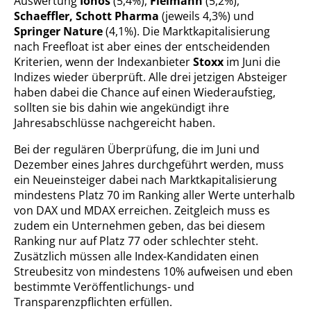
Auswertung
Ionos
(5,4%),
Fielmann
(5,2%),
Schaeffler, Schott Pharma
(jeweils 4,3%) und
Springer Nature
(4,1%). Die Marktkapitalisierung
nach Freefloat ist aber eines der entscheidenden
Kriterien, wenn der Indexanbieter
Stoxx
im Juni die
Indizes wieder überprüft. Alle drei jetzigen Absteiger
haben dabei die Chance auf einen Wiederaufstieg,
sollten sie bis dahin wie angekündigt ihre
Jahresabschlüsse nachgereicht haben.
Bei der regulären Überprüfung, die im Juni und
Dezember eines Jahres durchgeführt werden, muss
ein Neueinsteiger dabei nach Marktkapitalisierung
mindestens Platz 70 im Ranking aller Werte unterhalb
von DAX und MDAX erreichen. Zeitgleich muss es
zudem ein Unternehmen geben, das bei diesem
Ranking nur auf Platz 77 oder schlechter steht.
Zusätzlich müssen alle Index-Kandidaten einen
Streubesitz von mindestens 10% aufweisen und eben
bestimmte Veröffentlichungs- und
Transparenzpflichten erfüllen.