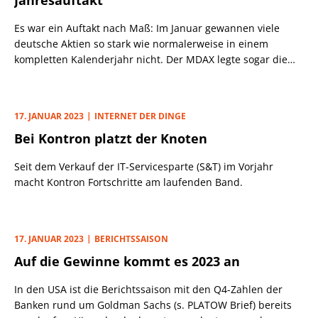
Jahresauftakt
MDAX im Minus schloss.
Es war ein Auftakt nach Maß: Im Januar gewannen viele
deutsche Aktien so stark wie normalerweise in einem
kompletten Kalenderjahr nicht. Der MDAX legte sogar die
viertbeste Monatsperformance seit seiner Einführung im
Jahr 1988 aufs Parkett. Ob es fundamentale Gründe für die
Erholungshausse gab oder sie lediglich darauf
17. JANUAR 2023
INTERNET DER DINGE
zurückzuführen ist, dass sich viele Investoren zum
Bei Kontron platzt der Knoten
Jahreswechsel zu einer Neupositionierung nach dem
ungewöhnlich schwachen Vorjahr entschlossen, kann weder
Seit dem Verkauf der IT-Servicesparte (S&T) im Vorjahr
bewiesen noch widerlegt werden.
macht Kontron Fortschritte am laufenden Band.
17. JANUAR 2023
BERICHTSSAISON
Auf die Gewinne kommt es 2023 an
In den USA ist die Berichtssaison mit den Q4-Zahlen der
Banken rund um Goldman Sachs (s. PLATOW Brief) bereits