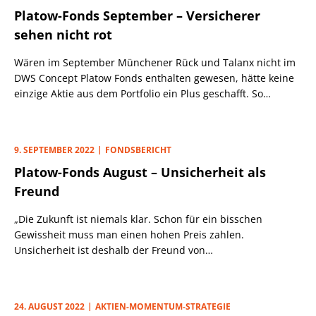
Platow-Fonds September – Versicherer
sehen nicht rot
Wären im September Münchener Rück und Talanx nicht im
DWS Concept Platow Fonds enthalten gewesen, hätte keine
einzige Aktie aus dem Portfolio ein Plus geschafft. So
gesehen, „versicherten“ die beiden Versicherer den Fonds
gegen eine 100% rote Monatsbilanz. Die restlichen 50
Portfoliotitel standen per 30.9. dagegen allesamt im Minus,
9. SEPTEMBER 2022
FONDSBERICHT
32 davon sogar prozentual zweistellig.
Platow-Fonds August – Unsicherheit als
Freund
„Die Zukunft ist niemals klar. Schon für ein bisschen
Gewissheit muss man einen hohen Preis zahlen.
Unsicherheit ist deshalb der Freund von
Langfristinvestoren.“ So abgeklärt wie Star-Investor Warren
Buffett, der Ende August seinen 92. Geburtstag feierte,
werden es vermutlich nur wenige Anleger sehen. Besonders
24. AUGUST 2022
AKTIEN-MOMENTUM-STRATEGIE
in diesen Zeiten, in denen Krieg, Zinswende, Inflation und