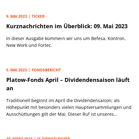
bisherige Produktportfolio des SDAX-Unternehmens gut
ergänzt wird.
9. MAI 2023
TICKER
Kurznachrichten im Überblick: 09. Mai 2023
In dieser Ausgabe kümmern wir uns um Befesa, Kontron,
New Work und Fortec.
5. MAI 2023
FONDSBERICHT
Platow-Fonds April – Dividendensaison läuft
an
Traditionell beginnt im April die Dividendensaison; als
Höhepunkt mit besonders vielen Hauptversammlungen und
Ausschüttungen gilt der Mai. Dieser Ruf ist unseres
Erachtens auch darin begründet, dass viele
Wirtschaftsmedien schwerpunktmäßig über die großen
Konzerne aus dem DAX berichten. Und bei diesen Blue
30. MÄRZ 2023
IT-DIENSTLEISTER