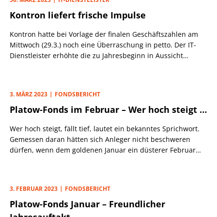
Chips ist der Mai tatsächlich der Dividendenmonat
Kontron liefert frische Impulse
schlechthin: 2023 wird etwa jedes zweite DAX-Unternehmen
im Mai Dividende zahlen. Immerhin ein Fünftel hat bereits
Kontron hatte bei Vorlage der finalen Geschäftszahlen am
im April ausgeschüttet, nur eine Handvoll wird es im Juni
Mittwoch (29.3.) noch eine Überraschung in petto. Der IT-
tun.
Dienstleister erhöhte die zu Jahresbeginn in Aussicht
gestellte 2023er-Nettogewinnprognose um 10% auf 66 Mio.
(zuvor: 60 Mio.) Euro.
3. MÄRZ 2023
FONDSBERICHT
Platow-Fonds im Februar – Wer hoch steigt …
Wer hoch steigt, fällt tief, lautet ein bekanntes Sprichwort.
Gemessen daran hätten sich Anleger nicht beschweren
dürfen, wenn dem goldenen Januar ein düsterer Februar
gefolgt wäre. Immerhin hatte der deutsche Aktienmarkt
einen selten guten Auftakt aufs Parkett gelegt. Doch es kam
anders: Die DAX-Auswahlindizes stürzten keineswegs in die
3. FEBRUAR 2023
FONDSBERICHT
Tiefe, sondern schwankten orientierungslos hin und her.
Platow-Fonds Januar – Freundlicher
Am Monatsende hatte der Small-Cap-Index SDAX mit einem
soliden Plus die Nase vorn, während der Mittelwerte-Index