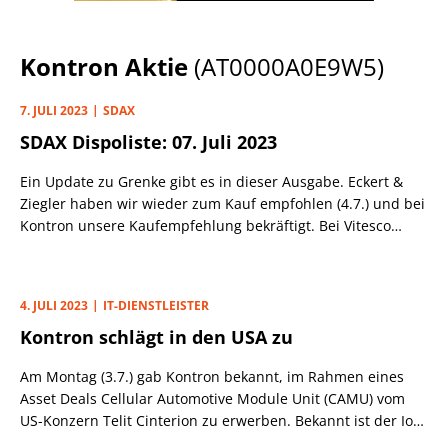
Kontron Aktie
(AT0000A0E9W5)
7. JULI 2023
SDAX
SDAX Dispoliste: 07. Juli 2023
Ein Update zu Grenke gibt es in dieser Ausgabe. Eckert &
Ziegler haben wir wieder zum Kauf empfohlen (4.7.) und bei
Kontron unsere Kaufempfehlung bekräftigt. Bei Vitesco
haben wir den Stopp auf 51,80 (48,50) Euro angehoben.
4. JULI 2023
IT-DIENSTLEISTER
Kontron schlägt in den USA zu
Am Montag (3.7.) gab Kontron bekannt, im Rahmen eines
Asset Deals Cellular Automotive Module Unit (CAMU) vom
US-Konzern Telit Cinterion zu erwerben. Bekannt ist der IoT-
Softwareanbieter für 4G/5G-Lösungen, wodurch das