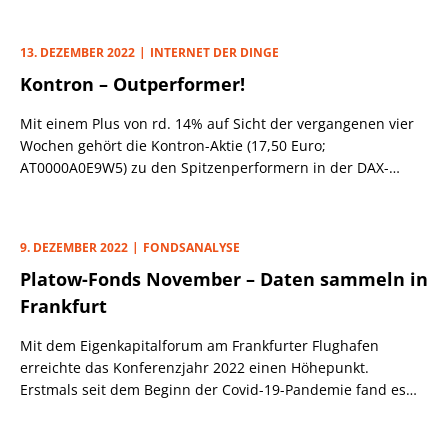
einjährigen Talfahrt mit täglichen Kursschwankungen von
4% oder mehr haben Investoren die SDAX-Aktie (21,00 Euro;
13. DEZEMBER 2022
INTERNET DER DINGE
DE0007461006) wiederentdeckt. So zumindest interpretieren
Kontron – Outperformer!
wir den gelungenen Sprung über die wichtige 200-Tage-
Linie (20,07 Euro).
Mit einem Plus von rd. 14% auf Sicht der vergangenen vier
Wochen gehört die Kontron-Aktie (17,50 Euro;
AT0000A0E9W5) zu den Spitzenperformern in der DAX-
Familie. Auslöser für die Rally waren die vorgelegten
Eckdaten für das Q3 (vgl. PB v. 4.11.): Umsatz (+9,6%),
Nettoergebnis (+14,3%) und v. a. der Rekord-
9. DEZEMBER 2022
FONDSANALYSE
Auftragseingang nach 9 Monaten von 991 Mio. Euro sind
Platow-Fonds November – Daten sammeln in
gute Signale dafür, dass der Spezialist für das Internet der
Dinge nach Abspaltung der ehemaligen IT-Servicesparte
Frankfurt
S&T wieder in die Erfolgsspur zurückgekehrt ist.
Mit dem Eigenkapitalforum am Frankfurter Flughafen
erreichte das Konferenzjahr 2022 einen Höhepunkt.
Erstmals seit dem Beginn der Covid-19-Pandemie fand es
wieder als Präsenzveranstaltung statt. Rund 250
börsennotierte Unternehmen stellten sich den Fragen von