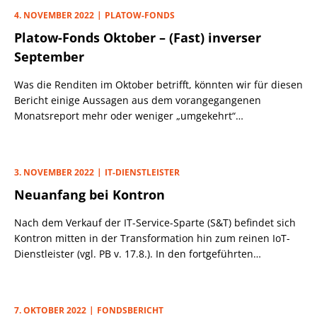
Investoren, Analysten und sonstigen Kapitalmarktexperten.
4. NOVEMBER 2022
PLATOW-FONDS
Platow-Fonds Oktober – (Fast) inverser
September
Was die Renditen im Oktober betrifft, könnten wir für diesen
Bericht einige Aussagen aus dem vorangegangenen
Monatsreport mehr oder weniger „umgekehrt“
wiederverwenden. Beispielsweise schafften seinerzeit nur
wenige Aktien im Berichtsmonat überhaupt ein Plus,
diesmal nur wenige nicht. Während im September kein
3. NOVEMBER 2022
IT-DIENSTLEISTER
einziger Anteilschein hohe Renditen generiert hatte,
Neuanfang bei Kontron
schlossen im Oktober gleich 23 der 54 (per 31.10.) Titel mit
prozentual zweistelligen Kursgewinnen, an der Spitze Takkt,
Nach dem Verkauf der IT-Service-Sparte (S&T) befindet sich
Verbio und CropEnergies. Und während es im Vormonat
Kontron mitten in der Transformation hin zum reinen IoT-
zwei Aktien waren, die uns gegen eine „100% rote
Dienstleister (vgl. PB v. 17.8.). In den fortgeführten
Monatsbilanz versicherten“, sorgten diesmal zwei Titel
Bereichen werden alle Aktivitäten rund um Hardware,
dafür, dass nicht alles glänzte: Helma und MLP verloren
Middleware und Service gebündelt u. a. in der
mehr als 10%.
Medizintechnik, Luftfahrt oder dem Autonomen Fahren.
7. OKTOBER 2022
FONDSBERICHT