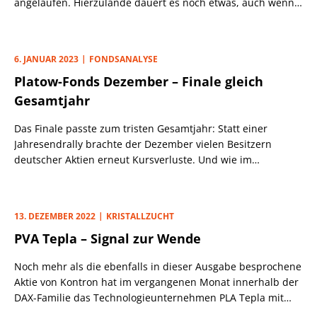
angelaufen. Hierzulande dauert es noch etwas, auch wenn
z. B. mit Covestro und Hugo Boss erste Unternehmen
vorläufige Zahlen, mit Kontron und Atoss Software einige
Firmen auch schon den Ausblick vorgelegt haben (zu allen
6. JANUAR 2023
FONDSANALYSE
genannten Werten finden Sie Artikel in dieser Ausgabe).
Platow-Fonds Dezember – Finale gleich
Gesamtjahr
Das Finale passte zum tristen Gesamtjahr: Statt einer
Jahresendrally brachte der Dezember vielen Besitzern
deutscher Aktien erneut Kursverluste. Und wie im
Gesamtjahr reihte sich der DWS Concept Platow
(LU1865032954, LU1865033176, LU1865032871)
renditemäßig auch im Schlussmonat vor dem SDAX und
13. DEZEMBER 2022
KRISTALLZUCHT
hinter dem DAX ein.
PVA Tepla – Signal zur Wende
Noch mehr als die ebenfalls in dieser Ausgabe besprochene
Aktie von Kontron hat im vergangenen Monat innerhalb der
DAX-Familie das Technologieunternehmen PLA Tepla mit
einem Kurssprung von 16,9% überzeugt. Nach einer fast