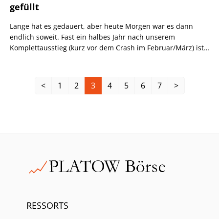
während Qiagen und die Deutsche Börse anders als in der
gefüllt
Vorwoche eine Top-10-Platzierung verpassten.
Lange hat es gedauert, aber heute Morgen war es dann
endlich soweit. Fast ein halbes Jahr nach unserem
Komplettausstieg (kurz vor dem Crash im Februar/März) ist
das Warnsignal bei unserer Aktien-Momentum-Strategie
zum Xetra-Schluss gestern durch den Anstieg des HDAX
über seine 130-Tage-Linie deaktiviert worden. Seit heute
<
1
2
3
4
5
6
7
>
Morgen können wir daher wieder mit einigen Aktien
mitfiebern.
RESSORTS