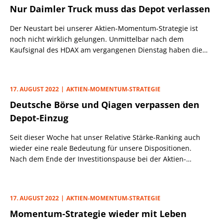
Nur Daimler Truck muss das Depot verlassen
Probleme bei der Energieversorgung für so viel Unsicherheit
sorgen wie seit der Finanzkrise 2008 nicht mehr.
Der Neustart bei unserer Aktien-Momentum-Strategie ist
noch nicht wirklich gelungen. Unmittelbar nach dem
Kaufsignal des HDAX am vergangenen Dienstag haben die
Aktienmärkte wieder nach unten gedreht. Fast alle unsere
Depotwerte haben in diesem Umfeld an Wert verloren.
17. AUGUST 2022
AKTIEN-MOMENTUM-STRATEGIE
Deutsche Börse und Qiagen verpassen den
Depot-Einzug
Seit dieser Woche hat unser Relative Stärke-Ranking auch
wieder eine reale Bedeutung für unsere Dispositionen.
Nach dem Ende der Investitionspause bei der Aktien-
Momentum-Strategie haben die Top-10-Werte dieser
Rangliste heute Morgen über einen Long-Trade den Einzug
in unser Derivate-Depot geschafft. Dabei konnten sich die
17. AUGUST 2022
AKTIEN-MOMENTUM-STRATEGIE
Aktien von Kontron (ehemals S&T) und Daimler Truck in
Momentum-Strategie wieder mit Leben
letzter Minuten noch entscheidend nach vorne arbeiten,