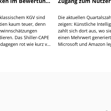
ken im Bewertungs-
Zugang zum Nutzer
spalt
KI entscheidend wi
klassischem KGV sind
Die aktuellen Quartalsza
tien kaum teuer, denn
zeigen: Künstliche Intelli
ewinnschätzungen
zahlt sich dort aus, wo si
dieren. Das Shiller-CAPE
einen Mehrwert generiert
 dagegen rot wie kurz vor
Microsoft und Amazon l
tcom-Blase. Ein Blick in
zu, Apple und Meta kom
storie zeigt, worauf es
unter Druck.
 ankommt.