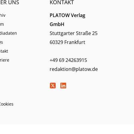
ER UNS
KONTAKT
PLATOW Verlag
hiv
GmbH
am
Stuttgarter Straße 25
diadaten
60329 Frankfurt
Qs
takt
+49 69 24263915
riere
redaktion@platow.de
Cookies