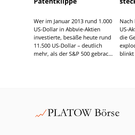
Patentklippe
stec
Zwie
Wer im Januar 2013 rund 1.000
Nach 
US-Dollar in Abbvie-Aktien
US-Ak
investierte, besäße heute rund
die G
11.500 US-Dollar – deutlich
explo
mehr, als der S&P 500 gebracht
blinkt
hätte. Wir zeigen, wie Anleger
der Do
sich jetzt positionieren sollten.
die Hi
jetzt