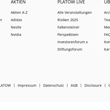
AKTIEN
PLATOW LIVE
ÜB
Aktien A-Z
Alle Veranstaltungen
Arc
er
Adidas
Risiken 2025
Te
Nestle
Falkensteiner
Me
Nvidia
Perspektiven
FA
Investorenforum x
Kon
Stiftungsforum
Kar
PLATOW
Impressum
Datenschutz
AGB
Disclosure