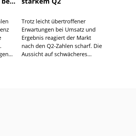
 bei
starkem Q2
rd
hlen
Trotz leicht übertroffener
genz
Erwartungen bei Umsatz und
e
Ergebnis reagiert der Markt
.
nach den Q2-Zahlen scharf. Die
egen
Aussicht auf schwächeres
men
Kundenwachstum bei T-Mobile
US trifft die Aktie empfindlich.