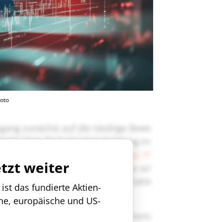
oto
etzt weiter
st das fundierte Aktien-
che, europäische und US-