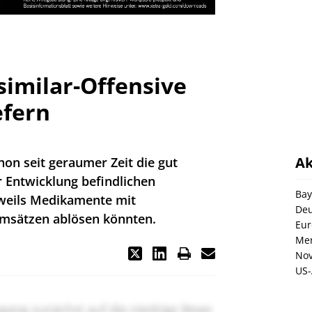
imilar-Offensive
efern
Ak
hon seit geraumer Zeit die gut
r Entwicklung befindlichen
Bay
eweils Medikamente mit
Deu
umsätzen ablösen könnten.
Eur
Me
Nov
US-