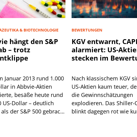
ZEUTIKA & BIOTECHNOLOGIE
BEWERTUNGEN
ie hängt den S&P
KGV entwarnt, CAP
ab – trotz
alarmiert: US-Akti
ntklippe
stecken im Bewert
Zwiespalt
m Januar 2013 rund 1.000
Nach klassischem KGV s
lar in Abbvie-Aktien
US-Aktien kaum teuer, d
tierte, besäße heute rund
die Gewinnschätzungen
 US-Dollar – deutlich
explodieren. Das Shiller
 als der S&P 500 gebracht
blinkt dagegen rot wie ku
 Wir zeigen, wie Anleger
der Dotcom-Blase. Ein Bli
etzt positionieren sollten.
die Historie zeigt, worauf
jetzt ankommt.