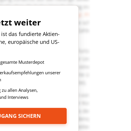
etzt weiter
st das fundierte Aktien-
che, europäische und US-
as gesamte Musterdepot
Verkaufsempfehlungen unserer
n
zu allen Analysen,
nd Interviews
ZUGANG SICHERN