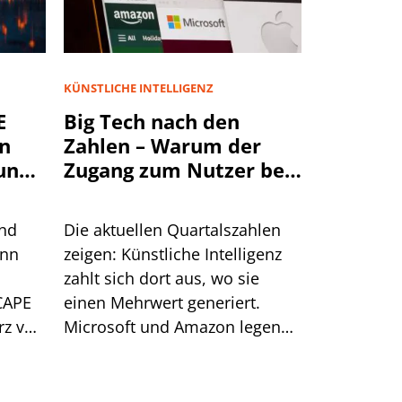
KÜNSTLICHE INTELLIGENZ
E
Big Tech nach den
en
Zahlen – Warum der
ungs-
Zugang zum Nutzer bei
KI entscheidend wird
ind
Die aktuellen Quartalszahlen
enn
zeigen: Künstliche Intelligenz
zahlt sich dort aus, wo sie
-CAPE
einen Mehrwert generiert.
rz vor
Microsoft und Amazon legen
ck in
zu, Apple und Meta kommen
 es
unter Druck.