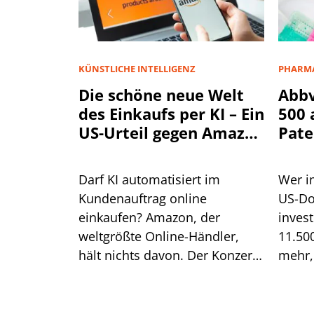
KÜNSTLICHE INTELLIGENZ
PHARMA
Die schöne neue Welt
Abbv
des Einkaufs per KI – Ein
500 
US-Urteil gegen Amazon
Pate
könnte
schwerwiegende Folgen
Darf KI automatisiert im
Wer i
haben
Kundenauftrag online
US-Dol
einkaufen? Amazon, der
inves
weltgrößte Online-Händler,
11.500
hält nichts davon. Der Konzern
mehr,
wollte der KI Perplexity genau
hätte.
das verbieten, musste aber vor
sich j
einem Berufungsgericht in den