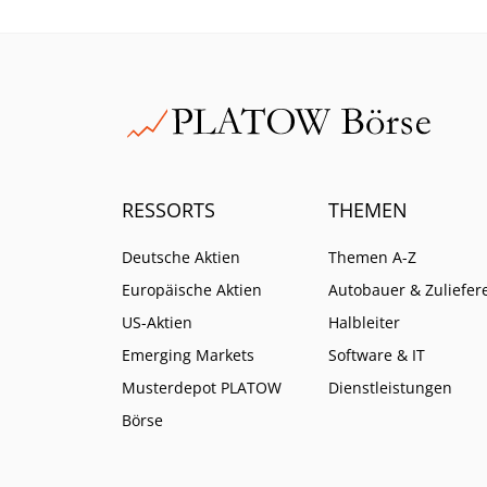
USA eine Niederlage
einstecken. Die Folgen könnten
dramatisch sein, wenn nicht
eine höhere Instanz wiederum
anders entscheidet.
RESSORTS
THEMEN
Deutsche Aktien
Themen A-Z
Europäische Aktien
Autobauer & Zuliefer
US-Aktien
Halbleiter
Emerging Markets
Software & IT
Musterdepot PLATOW
Dienstleistungen
Börse