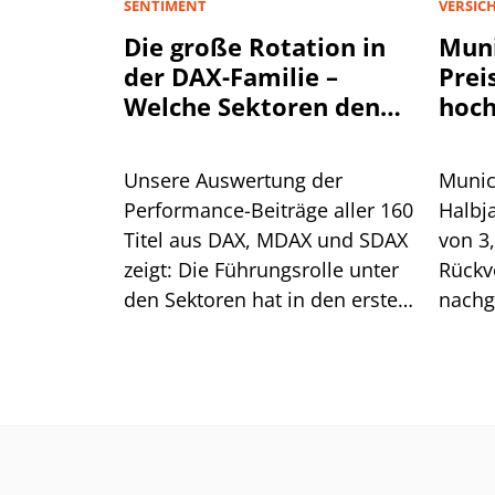
SENTIMENT
VERSIC
Die große Rotation in
Muni
der DAX-Familie –
Prei
Welche Sektoren den
hoch
Aktienmarkt antreiben
Unsere Auswertung der
Munic
Performance-Beiträge aller 160
Halbj
Titel aus DAX, MDAX und SDAX
von 3
zeigt: Die Führungsrolle unter
Rückv
den Sektoren hat in den ersten
nachg
sieben Monaten mehrfach
Spart
gewechselt. Für die aktuelle
Preis
Erholung ist das ein gutes
Was he
Zeichen.
Aktie?