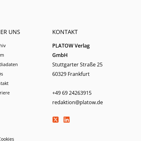
derum
ER UNS
KONTAKT
PLATOW Verlag
hiv
GmbH
am
Stuttgarter Straße 25
diadaten
60329 Frankfurt
Qs
takt
+49 69 24263915
riere
redaktion@platow.de
Cookies