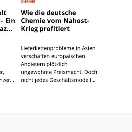
CHEMIE
lt
Wie die deutsche
– Ein
Chemie vom Nahost-
mazon
Krieg profitiert
lgen
Lieferkettenprobleme in Asien
verschaffen europäischen
Anbietern plötzlich
r,
ungewohnte Preismacht. Doch
onzern
nicht jedes Geschäftsmodell
genau
kann diesen Vorteil auch
er vor
nutzen.
in den
önnten
cht