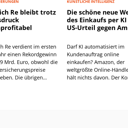
HERUNGEN
KÜNSTLICHE INTELLIGENZ
ch Re bleibt trotz
Die schöne neue We
sdruck
des Einkaufs per KI 
profitabel
US-Urteil gegen A
könnte
schwerwiegende Fo
h Re verdient im ersten
Darf KI automatisiert im
haben
ahr einen Rekordgewinn
Kundenauftrag online
,9 Mrd. Euro, obwohl die
einkaufen? Amazon, der
ersicherungspreise
weltgrößte Online-Händle
eben. Die übrigen
hält nichts davon. Der K
en gleichen das aus, der
wollte der KI Perplexity 
rückgang bleibt moderat.
das verbieten, musste ab
ißt das alles für die
einem Berufungsgericht 
USA eine Niederlage
einstecken. Die Folgen k
dramatisch sein, wenn ni