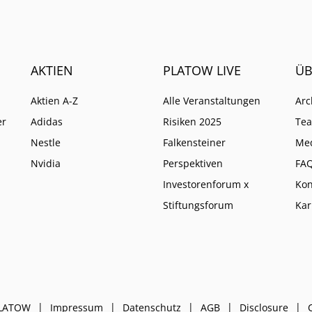
eine höhere Instanz wie
anders entscheidet.
AKTIEN
PLATOW LIVE
ÜB
Aktien A-Z
Alle Veranstaltungen
Arc
er
Adidas
Risiken 2025
Te
Nestle
Falkensteiner
Me
Nvidia
Perspektiven
FA
Investorenforum x
Kon
Stiftungsforum
Kar
PLATOW
Impressum
Datenschutz
AGB
Disclosure