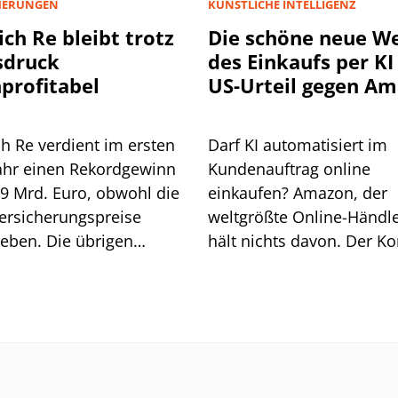
HERUNGEN
KÜNSTLICHE INTELLIGENZ
ch Re bleibt trotz
Die schöne neue We
sdruck
des Einkaufs per KI 
profitabel
US-Urteil gegen A
könnte
schwerwiegende Fo
h Re verdient im ersten
Darf KI automatisiert im
haben
ahr einen Rekordgewinn
Kundenauftrag online
,9 Mrd. Euro, obwohl die
einkaufen? Amazon, der
ersicherungspreise
weltgrößte Online-Händle
eben. Die übrigen
hält nichts davon. Der K
en gleichen das aus, der
wollte der KI Perplexity 
rückgang bleibt moderat.
das verbieten, musste ab
ißt das alles für die
einem Berufungsgericht 
USA eine Niederlage
einstecken. Die Folgen k
dramatisch sein, wenn ni