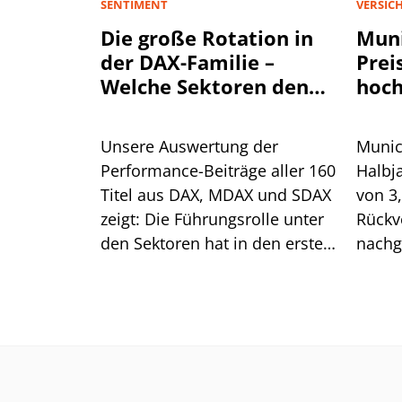
SENTIMENT
VERSIC
Die große Rotation in
Muni
der DAX-Familie –
Prei
Welche Sektoren den
hoch
Aktienmarkt antreiben
Unsere Auswertung der
Munic
Performance-Beiträge aller 160
Halbj
Titel aus DAX, MDAX und SDAX
von 3
zeigt: Die Führungsrolle unter
Rückv
den Sektoren hat in den ersten
nachg
sieben Monaten mehrfach
Spart
gewechselt. Für die aktuelle
Preis
Erholung ist das ein gutes
Was he
Zeichen.
Aktie?