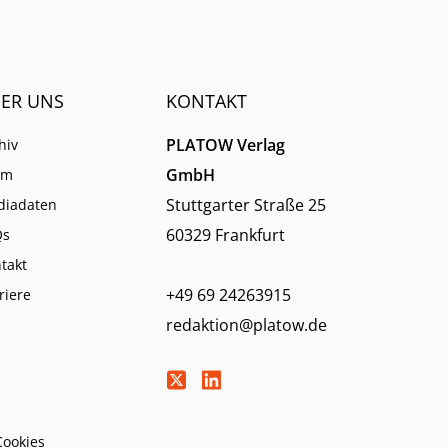
derum
ER UNS
KONTAKT
PLATOW Verlag
hiv
GmbH
am
Stuttgarter Straße 25
diadaten
60329 Frankfurt
Qs
takt
+49 69 24263915
riere
redaktion@platow.de
Cookies