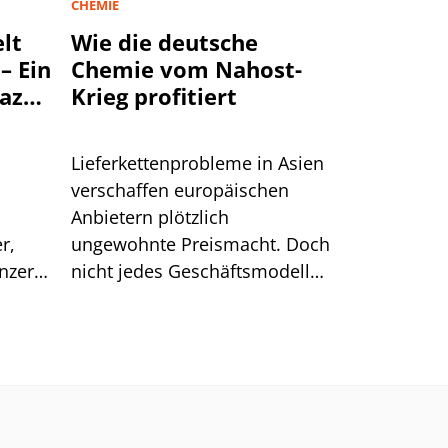
CHEMIE
lt
Wie die deutsche
– Ein
Chemie vom Nahost-
mazon
Krieg profitiert
lgen
Lieferkettenprobleme in Asien
verschaffen europäischen
Anbietern plötzlich
r,
ungewohnte Preismacht. Doch
onzern
nicht jedes Geschäftsmodell
genau
kann diesen Vorteil auch
er vor
nutzen.
in den
önnten
cht