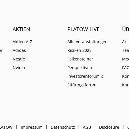
eine höhere Instanz wie
anders entscheidet.
AKTIEN
PLATOW LIVE
ÜB
Aktien A-Z
Alle Veranstaltungen
Arc
er
Adidas
Risiken 2025
Te
Nestle
Falkensteiner
Me
Nvidia
Perspektiven
FA
Investorenforum x
Kon
Stiftungsforum
Kar
PLATOW
Impressum
Datenschutz
AGB
Disclosure