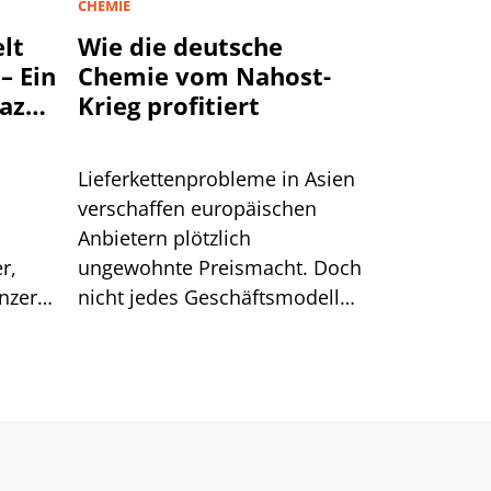
CHEMIE
lt
Wie die deutsche
– Ein
Chemie vom Nahost-
mazon
Krieg profitiert
lgen
Lieferkettenprobleme in Asien
verschaffen europäischen
Anbietern plötzlich
r,
ungewohnte Preismacht. Doch
onzern
nicht jedes Geschäftsmodell
genau
kann diesen Vorteil auch
er vor
nutzen.
in den
önnten
cht