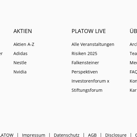
eine höhere Instanz wie
anders entscheidet.
AKTIEN
PLATOW LIVE
ÜB
Aktien A-Z
Alle Veranstaltungen
Arc
er
Adidas
Risiken 2025
Te
Nestle
Falkensteiner
Me
Nvidia
Perspektiven
FA
Investorenforum x
Kon
Stiftungsforum
Kar
PLATOW
Impressum
Datenschutz
AGB
Disclosure