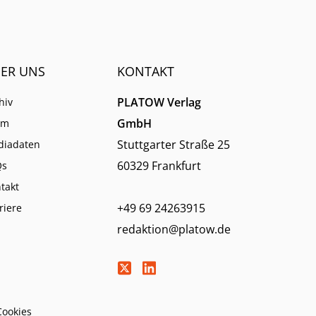
derum
ER UNS
KONTAKT
PLATOW Verlag
hiv
GmbH
am
Stuttgarter Straße 25
diadaten
60329 Frankfurt
Qs
takt
+49 69 24263915
riere
redaktion@platow.de
Cookies