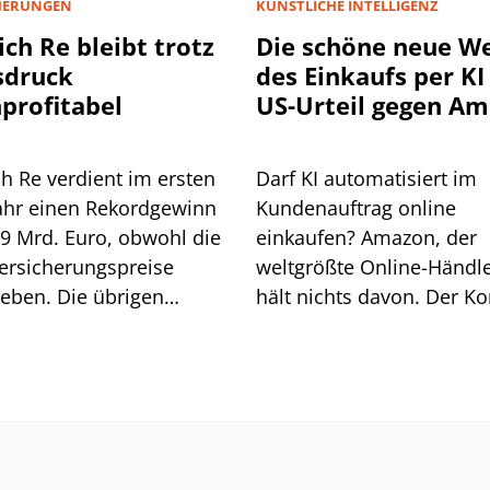
HERUNGEN
KÜNSTLICHE INTELLIGENZ
ch Re bleibt trotz
Die schöne neue We
sdruck
des Einkaufs per KI 
profitabel
US-Urteil gegen A
könnte
schwerwiegende Fo
h Re verdient im ersten
Darf KI automatisiert im
haben
ahr einen Rekordgewinn
Kundenauftrag online
,9 Mrd. Euro, obwohl die
einkaufen? Amazon, der
ersicherungspreise
weltgrößte Online-Händle
eben. Die übrigen
hält nichts davon. Der K
en gleichen das aus, der
wollte der KI Perplexity 
rückgang bleibt moderat.
das verbieten, musste ab
ißt das alles für die
einem Berufungsgericht 
USA eine Niederlage
einstecken. Die Folgen k
dramatisch sein, wenn ni