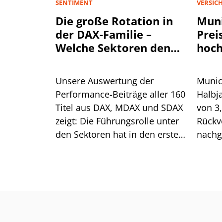
SENTIMENT
VERSIC
Die große Rotation in
Muni
der DAX-Familie –
Prei
Welche Sektoren den
hoch
Aktienmarkt antreiben
Unsere Auswertung der
Munic
Performance-Beiträge aller 160
Halbj
Titel aus DAX, MDAX und SDAX
von 3
zeigt: Die Führungsrolle unter
Rückv
den Sektoren hat in den ersten
nachg
sieben Monaten mehrfach
Spart
gewechselt. Für die aktuelle
Preis
Erholung ist das ein gutes
Was he
Zeichen.
Aktie?