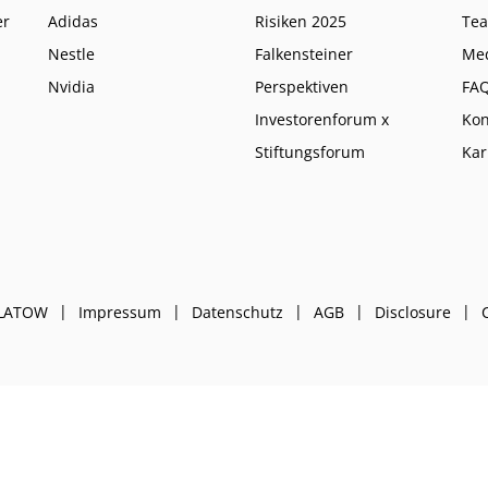
er
Adidas
Risiken 2025
Te
Nestle
Falkensteiner
Me
Nvidia
Perspektiven
FA
Investorenforum x
Kon
Stiftungsforum
Kar
PLATOW
Impressum
Datenschutz
AGB
Disclosure