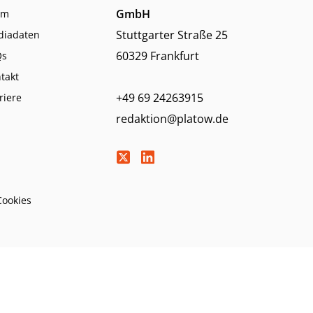
GmbH
am
Stuttgarter Straße 25
diadaten
60329 Frankfurt
Qs
takt
+49 69 24263915
riere
redaktion@platow.de
Cookies