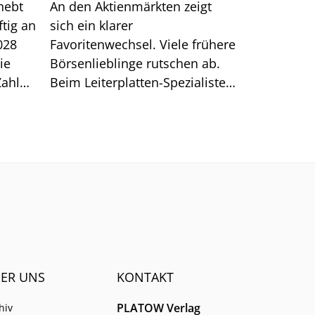
hebt
An den Aktienmärkten zeigt
ftig an
sich ein klarer
028
Favoritenwechsel. Viele frühere
ie
Börsenlieblinge rutschen ab.
Zahlen
Beim Leiterplatten-Spezialisten
n 8%.
AT&S stützen dagegen
langfristige Kundenzusagen,
höhere Unternehmensziele
und starke Branchendaten den
Kurs.
ER UNS
KONTAKT
PLATOW Verlag
hiv