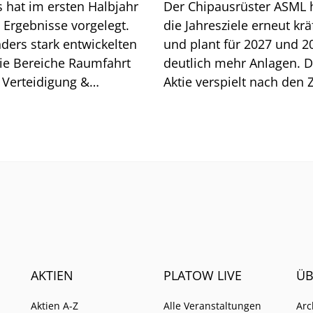
s hat im ersten Halbjahr
Der Chipausrüster ASML 
 Ergebnisse vorgelegt.
die Jahresziele erneut krä
ders stark entwickelten
und plant für 2027 und 2
die Bereiche Raumfahrt
deutlich mehr Anlagen. D
 Verteidigung &
Aktie verspielt nach den 
rheit, die sowohl beim
dennoch ein Kursplus vo
agseingang als auch bei
ofitabilität überzeugten.
AKTIEN
PLATOW LIVE
ÜB
Aktien A-Z
Alle Veranstaltungen
Arc