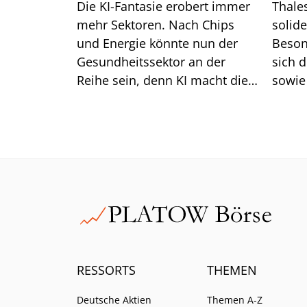
Die KI-Fantasie erobert immer
Thale
mehr Sektoren. Nach Chips
solide
und Energie könnte nun der
Beson
Gesundheitssektor an der
sich 
Reihe sein, denn KI macht die
sowie
Medikamentenentwicklung
Siche
schneller und billiger. Roche
Auftr
zeigt bereits, wie das gelingt.
der Pr
RESSORTS
THEMEN
Deutsche Aktien
Themen A-Z