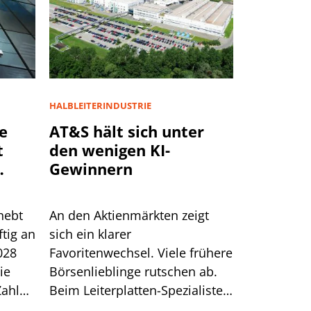
HALBLEITERINDUSTRIE
e
AT&S hält sich unter
t
den wenigen KI-
Gewinnern
hebt
An den Aktienmärkten zeigt
ftig an
sich ein klarer
028
Favoritenwechsel. Viele frühere
ie
Börsenlieblinge rutschen ab.
Zahlen
Beim Leiterplatten-Spezialisten
n 8%.
AT&S stützen dagegen