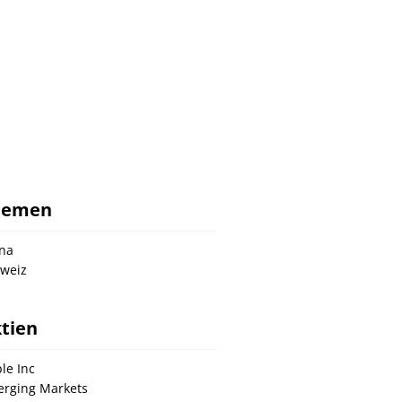
hemen
na
weiz
tien
le Inc
rging Markets