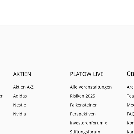
agseingang als auch bei
ofitabilität überzeugten.
AKTIEN
PLATOW LIVE
ÜB
Aktien A-Z
Alle Veranstaltungen
Arc
er
Adidas
Risiken 2025
Te
Nestle
Falkensteiner
Me
Nvidia
Perspektiven
FA
Investorenforum x
Kon
Stiftungsforum
Kar