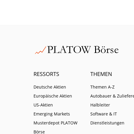
schneller und billiger. Roche
Auftr
zeigt bereits, wie das gelingt.
der Pr
RESSORTS
THEMEN
Deutsche Aktien
Themen A-Z
Europäische Aktien
Autobauer & Zuliefer
US-Aktien
Halbleiter
Emerging Markets
Software & IT
Musterdepot PLATOW
Dienstleistungen
Börse