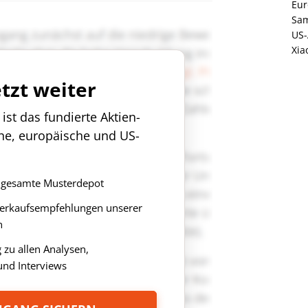
Eur
Sa
US-
Xia
etzt weiter
st das fundierte Aktien-
che, europäische und US-
as gesamte Musterdepot
Verkaufsempfehlungen unserer
n
zu allen Analysen,
nd Interviews