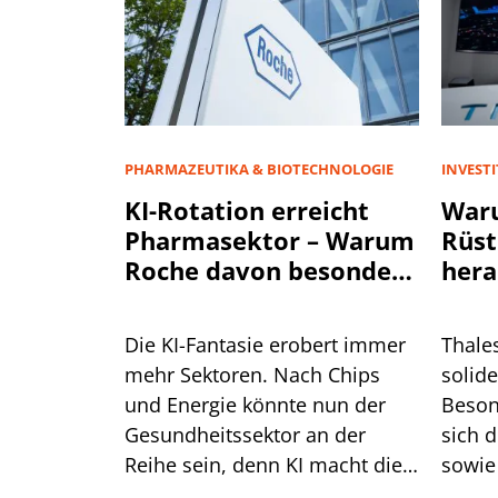
PHARMAZEUTIKA & BIOTECHNOLOGIE
INVEST
KI-Rotation erreicht
War
Pharmasektor – Warum
Rüst
Roche davon besonders
hera
profitiert
Die KI-Fantasie erobert immer
Thale
mehr Sektoren. Nach Chips
solide
und Energie könnte nun der
Beson
Gesundheitssektor an der
sich 
Reihe sein, denn KI macht die
sowie
Medikamentenentwicklung
Siche