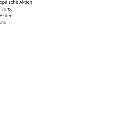
opäische Aktien
msung
Aktien
omi