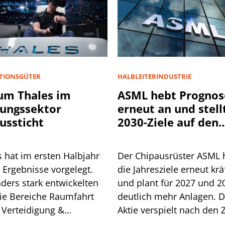
ITIONSGÜTER
HALBLEITERINDUSTRIE
um Thales im
ASML hebt Prognos
ungssektor
erneut an und stell
ussticht
2030-Ziele auf den
Prüfstand
s hat im ersten Halbjahr
Der Chipausrüster ASML 
 Ergebnisse vorgelegt.
die Jahresziele erneut krä
ders stark entwickelten
und plant für 2027 und 2
die Bereiche Raumfahrt
deutlich mehr Anlagen. D
 Verteidigung &
Aktie verspielt nach den 
rheit, die sowohl beim
dennoch ein Kursplus vo