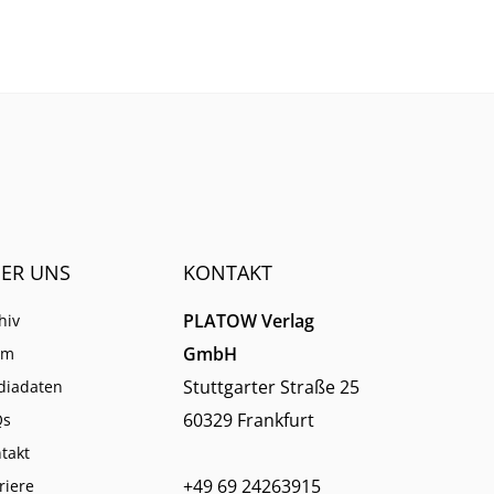
langfristige Kundenzusagen,
höhere Unternehmensziele
und starke Branchendaten den
Kurs.
ER UNS
KONTAKT
PLATOW Verlag
hiv
GmbH
am
Stuttgarter Straße 25
diadaten
60329 Frankfurt
Qs
takt
+49 69 24263915
riere