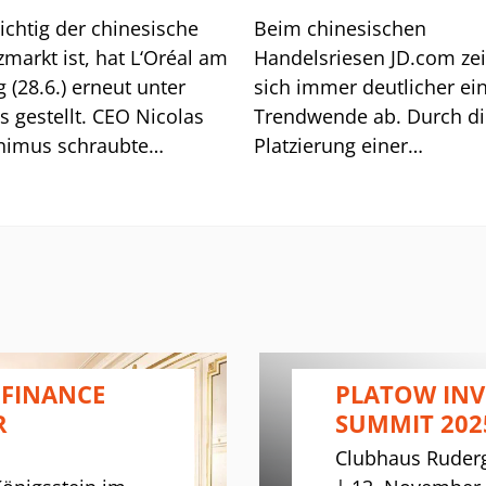
ichtig der chinesische
Beim chinesischen
markt ist, hat L‘Oréal am
Handelsriesen JD.com ze
g (28.6.) erneut unter
sich immer deutlicher ei
s gestellt. CEO Nicolas
Trendwende ab. Durch di
nimus schraubte
Platzierung einer
und der anhaltenden
Wandelanleihe (2,0 Mrd. 
-Schwäche die
Dollar) ist die ADR (27,05
tungen für das Gj. 2024
US47215P1066) zwar jüng
er. Die Aktie (408,20
etwas unter Druck gerate
 FR0000120321) brach
fhin in einem Rutsch um
7% auf ein Acht-
tief ein.
 FINANCE
PLATOW IN
R
SUMMIT 202
Clubhaus Ruderg