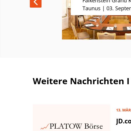
nuar 2025
Falkenstein Grand 
Taunus | 03. Septe
Weitere Nachrichten I
13. MÄR
JD.c