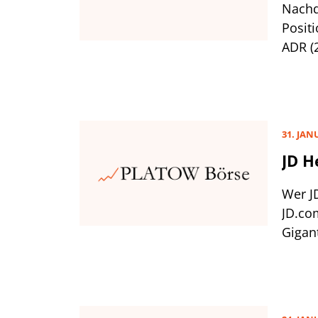
Nachd
Posit
ADR (
Onlin
wurde
der Gj
31. JAN
JD H
Wer JD
JD.co
Gigan
(vgl. 
Leser
befin
Aktie