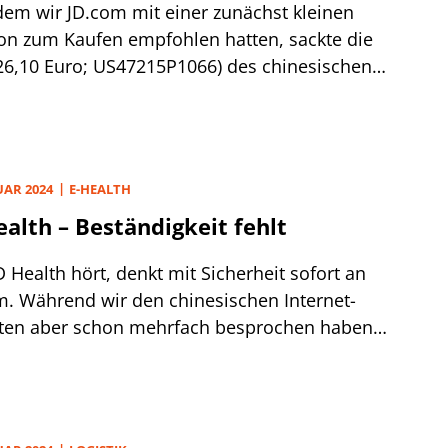
em wir JD.com mit einer zunächst kleinen
ion zum Kaufen empfohlen hatten, sackte die
26,10 Euro; US47215P1066) des chinesischen
e-Händlers am 22.1. bis auf 19,12 Euro ab. Wir
n dabei bitter mit 25% ausgestoppt. Mit Vorlage
.-Zahlen am 6.3. erholte sich das Papier wieder.
UAR 2024
E-HEALTH
ealth – Beständigkeit fehlt
 Health hört, denkt mit Sicherheit sofort an
m. Während wir den chinesischen Internet-
ten aber schon mehrfach besprochen haben
PEM v. 15.11.23), gehen wir auf Wunsch eines
s erstmals auf das zu 70% im Besitz der Mutter
dliche Gesundheitsgeschäft der Tochter ein. Die
 (3,00 Euro; KYG5074A1004) wird dabei