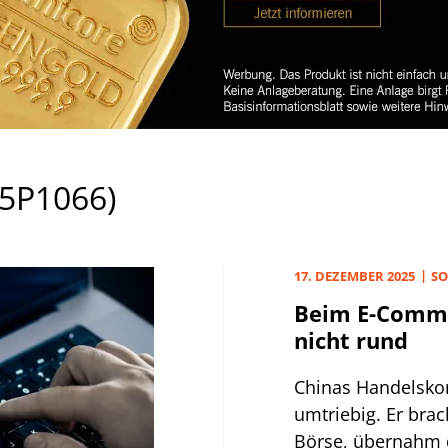
5P1066)
17. DEZEMBER 2025
SO
Beim E-Comme
nicht rund
Chinas Handelskon
umtriebig. Er brac
Börse, übernahm 