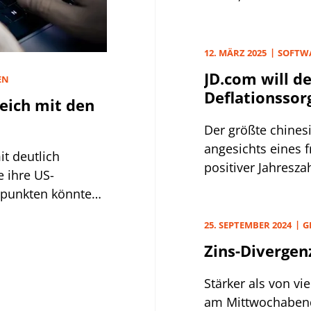
ins Essens-Lieferg
12. MÄRZ 2025
SOFTWA
JD.com will d
EN
Deflationssor
eich mit den
Der größte chines
angesichts eines
t deutlich
positiver Jahresz
e ihre US-
optimistisch in di
spunkten könnte
.
25. SEPTEMBER 2024
G
Zins-Divergen
Stärker als von vi
am Mittwochabend 