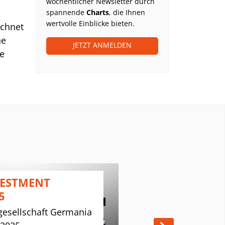
wöchentlicher Newsletter durch
spannende
Charts
, die Ihnen
wertvolle Einblicke bieten.
ichnet
ne
JETZT ANMELDEN
e
US-
 Euro;
st
n.
VESTMENT
PLATOW J
5
Clubhaus Rud
esellschaft Germania
| 13. Novem