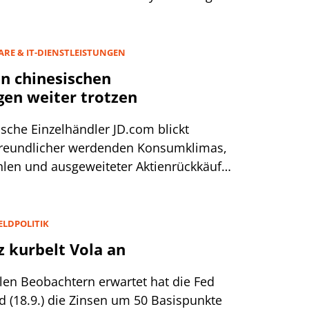
eschäft ein.
RE & IT-DIENSTLEISTUNGEN
en chinesischen
gen weiter trotzen
ische Einzelhändler JD.com blickt
 freundlicher werdenden Konsumklimas,
ahlen und ausgeweiteter Aktienrückkäufe
e Zukunft.
ELDPOLITIK
z kurbelt Vola an
elen Beobachtern erwartet hat die Fed
(18.9.) die Zinsen um 50 Basispunkte