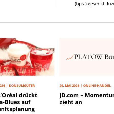
(bps.) gesenkt. I
65% bis Jahresend
Sitzungen – weiter
Damit hebt sich d
Divergenz unter d
Comeback.
2024
KONSUMGÜTER
29. MAI 2024
ONLINE-HANDEL
L‘Oréal drückt
JD.com – Moment
a-Blues auf
zieht an
nftsplanung