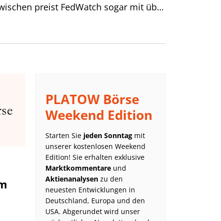
nzwischen preist FedWatch sogar mit über
e – also für die nächsten beiden
e Senkungen von bis zu 75 bps. ein.
ie US-Zentralbank global ab und die
en Währungshütern feiert offenbar ihr
PLATOW Börse
Weekend Edition
Starten Sie
jeden Sonntag
mit
unserer kostenlosen Weekend
Edition! Sie erhalten exklusive
Marktkommentare
und
Aktienanalysen
zu den
um
neuesten Entwicklungen in
Deutschland, Europa und den
USA. Abgerundet wird unser