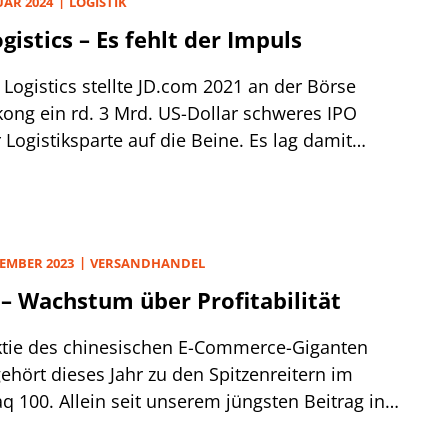
UAR 2024
LOGISTIK
erweile nur mit dünnen Umsätzen gehandelt,
ogistics – Es fehlt der Impuls
das Papier seit seinem Traumdebüt im
ber 2020 86% vom damals erreichten
 Logistics stellte JD.com 2021 an der Börse
tkurs eingebüßt hat.
ong ein rd. 3 Mrd. US-Dollar schweres IPO
 Logistiksparte auf die Beine. Es lag damit
ähr auf Höhe des 2020 erfolgten Börsengangs
 Health mit 3,5 Mrd. Dollar.
VEMBER 2023
VERSANDHANDEL
– Wachstum über Profitabilität
ktie des chinesischen E-Commerce-Giganten
ehört dieses Jahr zu den Spitzenreitern im
q 100. Allein seit unserem jüngsten Beitrag in
 13.9. beträgt das Kursplus 38%. Seit der