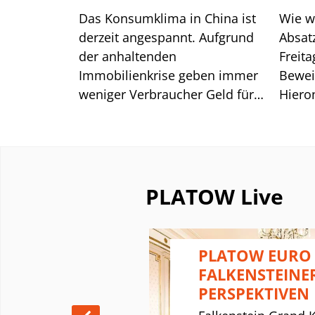
Das Konsumklima in China ist
Wie w
derzeit angespannt. Aufgrund
Absatz
der anhaltenden
Freita
Immobilienkrise geben immer
Bewei
weniger Verbraucher Geld für
Hiero
nicht lebensnotwendige
aufgr
Konsumgüter aus. Das trifft
China
chinesische Unternehmen
Erwar
besonders hart.
herunt
Euro;
PLATOW Live
darau
über 
Monats
 - WELCHE
PLATOW EURO
BILITÄT
FALKENSTEINE
PERSPEKTIVEN