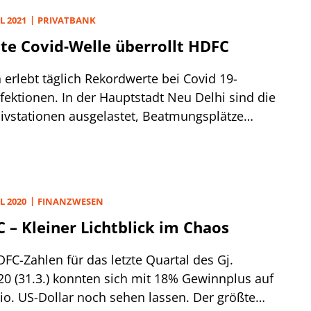
L 2021
PRIVATBANK
te Covid-Welle überrollt HDFC
 erlebt täglich Rekordwerte bei Covid 19-
fektionen. In der Hauptstadt Neu Delhi sind die
sivstationen ausgelastet, Beatmungsplätze
sive. Im Finanzzentrum Mumbai, wo auch die
Zentrale liegt, sind vergangene Woche ebenso
n vielen anderen Landesteilen wieder strengere
ktbeschränkungen in Kraft getreten. All das
L 2020
FINANZWESEN
für die größte private und gleichzeitig teuerste
 – Kleiner Lichtblick im Chaos
auf dem Subkontinent zu einem ungünstigen
nkt.
FC-Zahlen für das letzte Quartal des Gj.
20 (31.3.) konnten sich mit 18% Gewinnplus auf
io. US-Dollar noch sehen lassen. Der größte