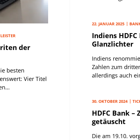
Perspektiven.
22. JANUAR 2025
BAN
Indiens HDFC 
LEISTER
Glanzlichter
riten der
Indiens renommier
Zahlen zum dritten
die besten
allerdings auch ei
swert: Vier Titel
ren
30. OKTOBER 2024
TIC
HDFC Bank – Z
getäuscht
Die am 19.10. vo