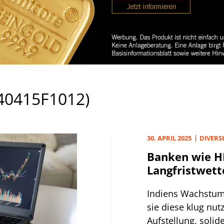
40415F1012)
30. APRIL 2025
DIVERS
Banken wie HD
Langfristwett
Indiens Wachstum 
sie diese klug nu
Aufstellung, soli