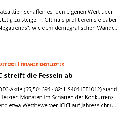
tätsaktien schaffen es, den eigenen Wert über
stetig zu steigern. Oftmals profitieren sie dabei
Megatrends“, wie dem demografischen Wandel,
gitalisierung, Nachhaltigkeit oder auch
struktur. In der demnächst erscheinenden
W Prognose 2022 filtert das PLATOW Team in
akribischen Analyse relevanter
UST 2021
FINANZDIENSTLEISTER
zkennzahlen und qualitativer Faktoren
 streift die Fesseln ab
amt 30 globale Aktien heraus, die langfristiges
zial haben, weil sie zusätzlich von mindestens
DFC-Aktie (65,50; 694 482; US40415F1012) stand
 solcher Megatrends Rückenwind bekommen
n letzten Monaten im Schatten der Konkurrenz.
eshalb eine Kaufempfehlung wert sind.
nd etwa Wettbewerber ICICI auf Jahressicht um
ugelegt hat, waren es bei der größten privaten
Indiens „nur“ 55%.