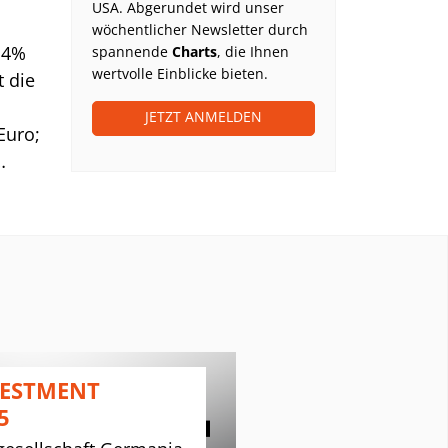
USA. Abgerundet wird unser
wöchentlicher Newsletter durch
14%
spannende
Charts
, die Ihnen
wertvolle Einblicke bieten.
t die
JETZT ANMELDEN
Euro;
ute
% auf
Gewinn
ar.
uch
VESTMENT
PLATOW J
5
Clubhaus Rud