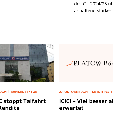
des Gj. 2024/25 ü
anhaltend starken
dem Q1 des Vj.) s
deutlich stärker al
 2024
BANKENSEKTOR
27. OKTOBER 2021
KREDITINST
 stoppt Talfahrt
ICICI – Viel besser a
Rendite
erwartet