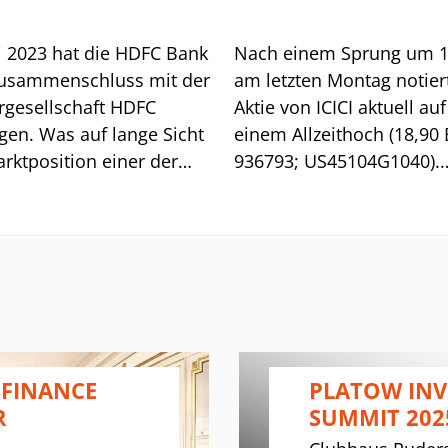
li 2023 hat die HDFC Bank
Nach einem Sprung um 
usammenschluss mit der
am letzten Montag notier
rgesellschaft HDFC
Aktie von ICICI aktuell auf
gen. Was auf lange Sicht
einem Allzeithoch (18,90 
rktposition einer der
936793; US45104G1040).
miertesten Privatbanken
Auslöser waren extrem g
s stärken dürfte, belastet
Q2-Zahlen. Das operative
ürzere Sicht durch hohe
Ergebnis kletterte um 23
rationskosten die
1,3 Mrd. US-Dollar, der 
ilität. Erstmals deutlich
um 29% auf 821 Mio. Doll
dies Mitte Januar, als die
Treiber waren sowohl
hlen der Bank (Gj. per
Provisionen (+26%) wie a
 enttäuschten und die
das Zinsergebnis (+25%).
 FINANCE
PLATOW IN
 binnen zweier Tage 12%
R
SUMMIT 202
rt einbüßte.