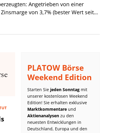
berzeugten: Angetrieben von einer
 Zinsmarge von 3,7% (bester Wert seit
tieg der Umsatz um 9% und damit
s erwartet.
PLATOW Börse
Weekend Edition
Starten Sie
jeden Sonntag
mit
unserer kostenlosen Weekend
Edition! Sie erhalten exklusive
ITUT
Marktkommentare
und
Aktienanalysen
zu den
ls
neuesten Entwicklungen in
Deutschland, Europa und den