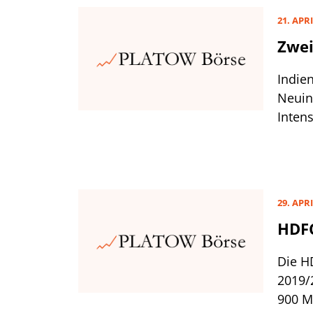
21. APRI
Zwei
Indien
Neuin
Inten
inklu
HDFC-
wie i
Konta
29. APRI
kommt 
HDFC
Bank 
Zeitpu
Die HD
2019/
900 M