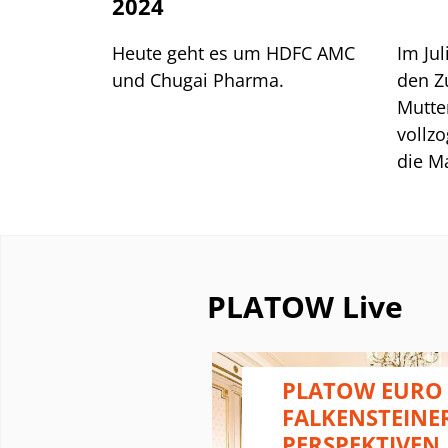
2024
Heute geht es um HDFC AMC
Im Ju
und Chugai Pharma.
den Z
Mutte
vollzo
die Ma
renom
Indien
auf k
Integ
Rentab
PLATOW Live
wurde 
Q3-Za
31.3.)
 - WELCHE
PLATOW EURO
Aktie
BILITÄT
FALKENSTEINE
an We
PERSPEKTIVEN