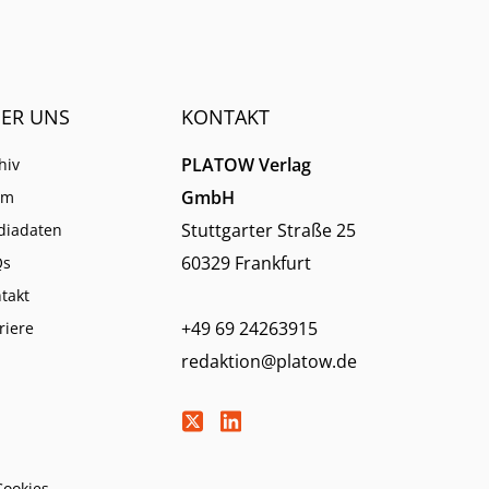
ER UNS
KONTAKT
PLATOW Verlag
hiv
GmbH
am
Stuttgarter Straße 25
diadaten
60329 Frankfurt
Qs
takt
+49 69 24263915
riere
redaktion@platow.de
Cookies