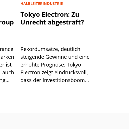
HALBLEITERINDUSTRIE
u
Tokyo Electron: Zu
Group
Unrecht abgestraft?
urance
Rekordumsätze, deutlich
marken
steigende Gewinne und eine
r ist
erhöhte Prognose: Tokyo
l auch
Electron zeigt eindrucksvoll,
ung
dass der Investitionsboom
rund um KI ungebrochen ist.
Nach der jüngsten Korrektur
verbessert sich zudem das
charttechnische Bild für die
Aktie.