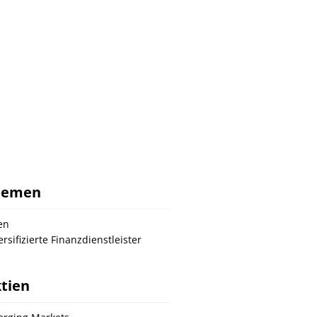
hemen
en
ersifizierte Finanzdienstleister
tien