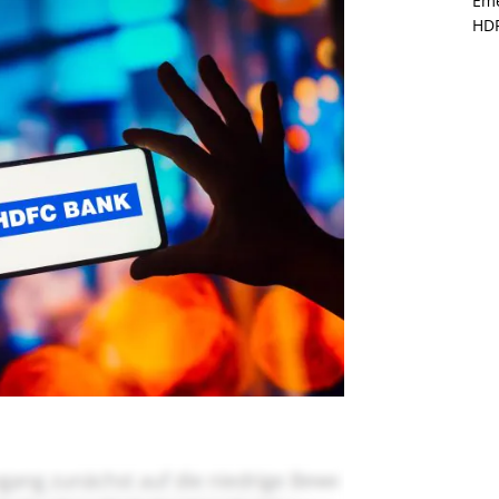
Eme
HD