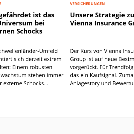
E
VERSICHERUNGEN
gefährdet ist das
Unsere Strategie z
niversum bei
Vienna Insurance 
rnen Schocks
chwellenländer-Umfeld
Der Kurs von Vienna Ins
tiert sich derzeit extrem
Group ist auf neue Best
lten: Einem robusten
vorgerückt. Für Trendfolge
wachstum stehen immer
das ein Kaufsignal. Zuma
r externe Schocks
Anlagestory und Bewert
über. Grund genug für
stimmen.
isiko-Analyse.