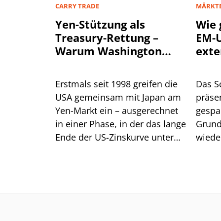
CARRY TRADE
MÄRKT
Yen-Stützung als
Wie 
Treasury-Rettung –
EM-U
Warum Washington
exte
einen stärkeren Yen
will
Erstmals seit 1998 greifen die
Das S
USA gemeinsam mit Japan am
präsen
Yen-Markt ein – ausgerechnet
gespa
in einer Phase, in der das lange
Grund
Ende der US-Zinskurve unter
wiede
Druck steht. Dahinter steckt
gegen
handfestes Eigeninteresse am
eine R
eigenen Anleihemarkt. Für
Anleger liegt die größere
Gefahr jedoch im Carry Trade.