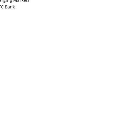
rging Markets
FC Bank