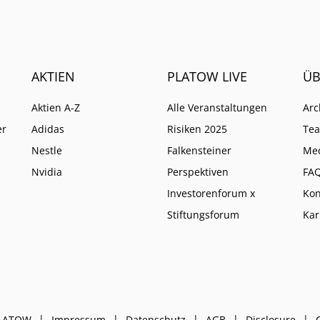
AKTIEN
PLATOW LIVE
ÜB
Aktien A-Z
Alle Veranstaltungen
Arc
er
Adidas
Risiken 2025
Te
Nestle
Falkensteiner
Me
Nvidia
Perspektiven
FA
Investorenforum x
Kon
Stiftungsforum
Kar
PLATOW
Impressum
Datenschutz
AGB
Disclosure