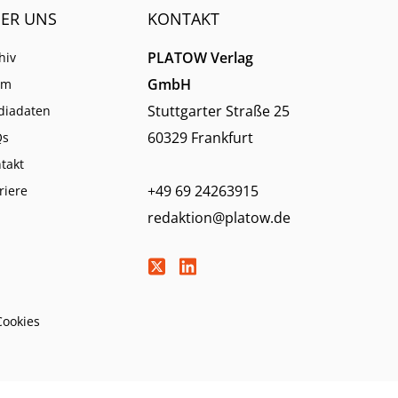
ER UNS
KONTAKT
PLATOW Verlag
hiv
GmbH
am
Stuttgarter Straße 25
diadaten
60329 Frankfurt
Qs
takt
+49 69 24263915
riere
redaktion@platow.de
Cookies