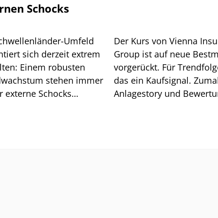
rnen Schocks
chwellenländer-Umfeld
Der Kurs von Vienna Ins
tiert sich derzeit extrem
Group ist auf neue Best
lten: Einem robusten
vorgerückt. Für Trendfolge
wachstum stehen immer
das ein Kaufsignal. Zuma
r externe Schocks
Anlagestory und Bewert
über. Grund genug für
stimmen.
isiko-Analyse.