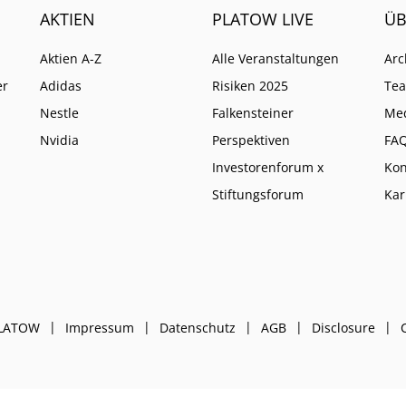
AKTIEN
PLATOW LIVE
ÜB
Aktien A-Z
Alle Veranstaltungen
Arc
er
Adidas
Risiken 2025
Te
Nestle
Falkensteiner
Me
Nvidia
Perspektiven
FA
Investorenforum x
Kon
Stiftungsforum
Kar
PLATOW
Impressum
Datenschutz
AGB
Disclosure