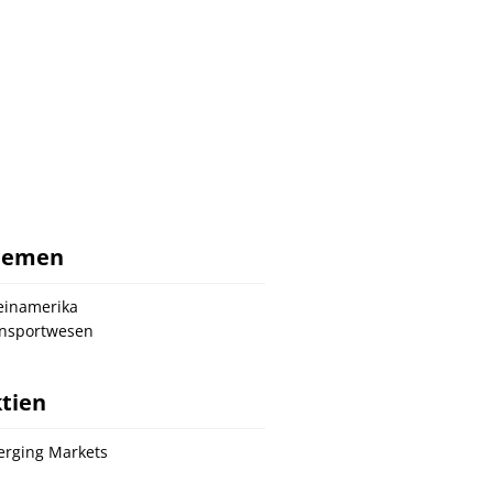
hemen
einamerika
nsportwesen
tien
rging Markets