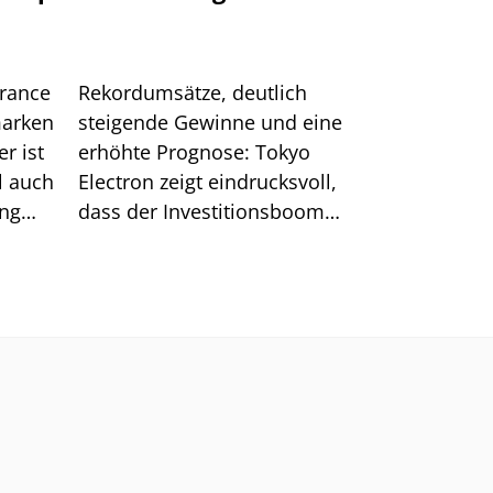
urance
Rekordumsätze, deutlich
marken
steigende Gewinne und eine
r ist
erhöhte Prognose: Tokyo
l auch
Electron zeigt eindrucksvoll,
ung
dass der Investitionsboom
rund um KI ungebrochen ist.
Nach der jüngsten Korrektur
verbessert sich zudem das
charttechnische Bild für die
Aktie.