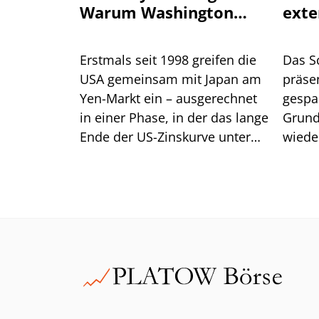
Warum Washington
exte
einen stärkeren Yen
will
Erstmals seit 1998 greifen die
Das S
USA gemeinsam mit Japan am
präsen
Yen-Markt ein – ausgerechnet
gespa
in einer Phase, in der das lange
Grund
Ende der US-Zinskurve unter
wiede
Druck steht. Dahinter steckt
gegen
handfestes Eigeninteresse am
eine R
eigenen Anleihemarkt. Für
Anleger liegt die größere
Gefahr jedoch im Carry Trade.