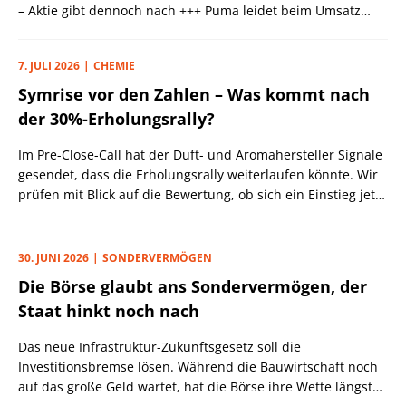
– Aktie gibt dennoch nach +++ Puma leidet beim Umsatz
weiter unter Umbaumaßnahmen +++ Fuchs steigert Gewinn
und hebt Prognose an +++ Aumovio und BMW beenden
7. JULI 2026
CHEMIE
Rechtsstreit +++ Hella verdient weniger
Symrise vor den Zahlen – Was kommt nach
der 30%-Erholungsrally?
Im Pre-Close-Call hat der Duft- und Aromahersteller Signale
gesendet, dass die Erholungsrally weiterlaufen könnte. Wir
prüfen mit Blick auf die Bewertung, ob sich ein Einstieg jetzt
noch lohnt.
30. JUNI 2026
SONDERVERMÖGEN
Die Börse glaubt ans Sondervermögen, der
Staat hinkt noch nach
Das neue Infrastruktur-Zukunftsgesetz soll die
Investitionsbremse lösen. Während die Bauwirtschaft noch
auf das große Geld wartet, hat die Börse ihre Wette längst