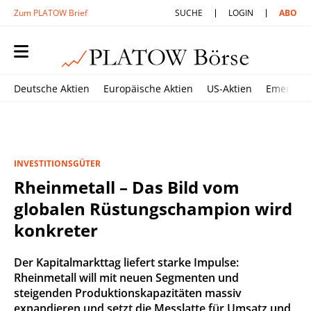
Zum PLATOW Brief
SUCHE
LOGIN
ABO
Deutsche Aktien
Europäische Aktien
US-Aktien
Emerging
INVESTITIONSGÜTER
Rheinmetall – Das Bild vom
globalen Rüstungschampion wird
konkreter
Der Kapitalmarkttag liefert starke Impulse:
Rheinmetall will mit neuen Segmenten und
steigenden Produktionskapazitäten massiv
expandieren und setzt die Messlatte für Umsatz und