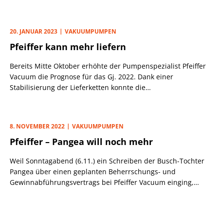
aber offenbar die höheren Wartungs- und Investitionskosten
zum Jahresende unterschätzt.
20. JANUAR 2023
VAKUUMPUMPEN
Pfeiffer kann mehr liefern
Bereits Mitte Oktober erhöhte der Pumpenspezialist Pfeiffer
Vacuum die Prognose für das Gj. 2022. Dank einer
Stabilisierung der Lieferketten konnte die
Auslieferungsleistung im Q4 anscheinend nochmals
verbessert werden, sodass CEO Britta Giesen am 9.12. das
Jahresziel weiter nach oben schraubte.
8. NOVEMBER 2022
VAKUUMPUMPEN
Pfeiffer – Pangea will noch mehr
Weil Sonntagabend (6.11.) ein Schreiben der Busch-Tochter
Pangea über einen geplanten Beherrschungs- und
Gewinnabführungsvertrags bei Pfeiffer Vacuum einging,
entfachte das die Übernahmefantasien der Investoren: Mit
Aussicht auf ein mögliches Pflichtangebot schoss die SDAX-
Aktie (173,80 Euro; DE0006916604) zu Wochenbeginn um