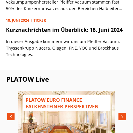
Vakuumpumpenhersteller Pfeiffer Vacuum stammen fast
50% des Konzernumsatzes aus den Bereichen Halbleiter
und Zukunftstechnologien. Dennoch gibt es einige positive
18. JUNI 2024
TICKER
Aspekte, die für das hessische Unternehmen sprechen.
Kurznachrichten im Überblick: 18. Juni 2024
In dieser Ausgabe kümmern wir uns um Pfeiffer Vacuum,
Thyssenkrupp Nucera, Qiagen, PNE, YOC und Brockhaus
Technologies.
PLATOW Live
N
PLATOW EURO FINANCE
FALKENSTEINER PERSPEKTIVEN