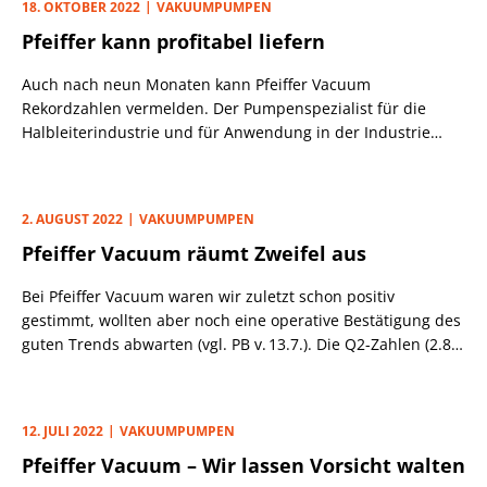
18. OKTOBER 2022
VAKUUMPUMPEN
satte 25% nach oben.
Pfeiffer kann profitabel liefern
Auch nach neun Monaten kann Pfeiffer Vacuum
Rekordzahlen vermelden. Der Pumpenspezialist für die
Halbleiterindustrie und für Anwendung in der Industrie
steigerte den Umsatz per Ende September um 16,2% auf
den Rekordwert von 668,7 Mio. Euro. Das EBIT kletterte
derweil überproportional um 27% auf 94,0 Mio. Euro, sodass
2. AUGUST 2022
VAKUUMPUMPEN
die Marge mit 14,1% (Vj.: 12,9%) wieder über dem
Pfeiffer Vacuum räumt Zweifel aus
bestätigten Jahresziel von „rd. 14%“ lag.
Bei Pfeiffer Vacuum waren wir zuletzt schon positiv
gestimmt, wollten aber noch eine operative Bestätigung des
guten Trends abwarten (vgl. PB v. 13.7.). Die Q2-Zahlen (2.8.)
haben uns überzeugt: Ein Rekordauftragseingang (Q2:
+35%; Q1: +22,4%) zeigt die unverändert hohe Nachfrage
und treibt die Book-to-Bill-Ratio des Zulieferers der
12. JULI 2022
VAKUUMPUMPEN
Halbleiterindustrie zum Hj. auf bemerkenswerte 1,32 (Vj.:
Pfeiffer Vacuum – Wir lassen Vorsicht walten
1,15).