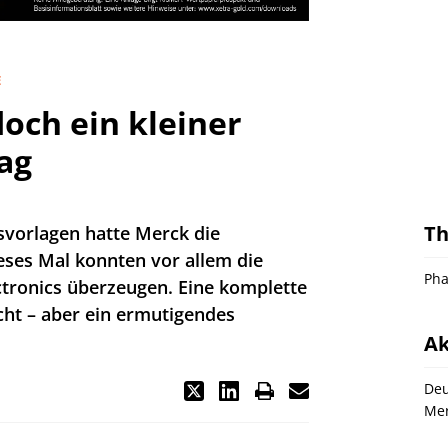
E
doch ein kleiner
ag
T
isvorlagen hatte Merck die
eses Mal konnten vor allem die
Pha
ctronics überzeugen. Eine komplette
cht – aber ein ermutigendes
Ak
Deu
Me