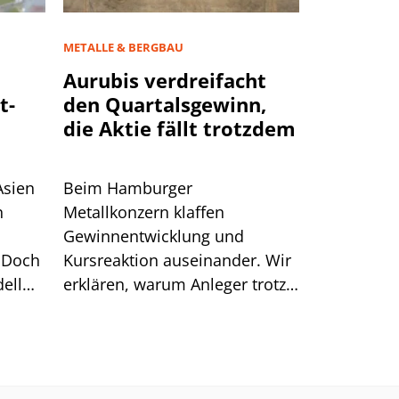
METALLE & BERGBAU
Aurubis verdreifacht
t-
den Quartalsgewinn,
die Aktie fällt trotzdem
Asien
Beim Hamburger
n
Metallkonzern klaffen
Gewinnentwicklung und
 Doch
Kursreaktion auseinander. Wir
ell
erklären, warum Anleger trotz
starker Zahlen Kasse machten.