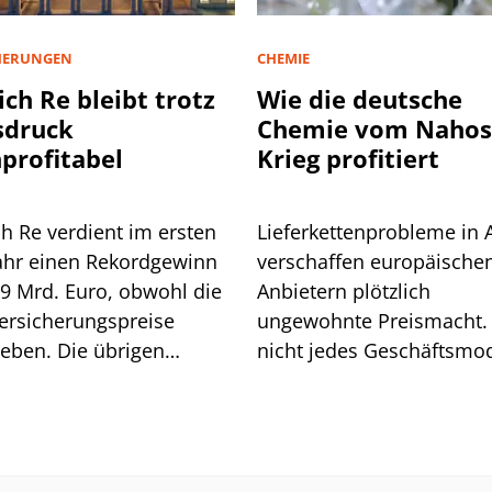
HERUNGEN
CHEMIE
ch Re bleibt trotz
Wie die deutsche
sdruck
Chemie vom Nahos
profitabel
Krieg profitiert
h Re verdient im ersten
Lieferkettenprobleme in 
ahr einen Rekordgewinn
verschaffen europäische
,9 Mrd. Euro, obwohl die
Anbietern plötzlich
ersicherungspreise
ungewohnte Preismacht.
eben. Die übrigen
nicht jedes Geschäftsmod
en gleichen das aus, der
kann diesen Vorteil auch
rückgang bleibt moderat.
nutzen.
ißt das alles für die