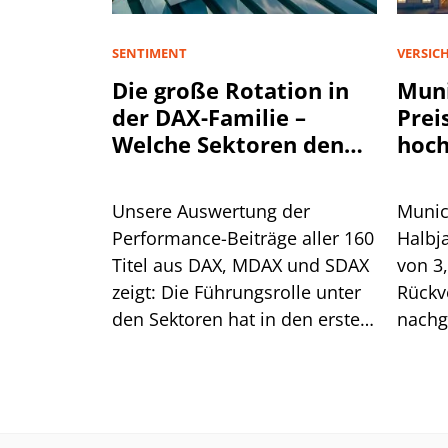
SENTIMENT
VERSIC
Die große Rotation in
Muni
der DAX-Familie –
Prei
Welche Sektoren den
hoch
Aktienmarkt antreiben
Unsere Auswertung der
Munic
Performance-Beiträge aller 160
Halbj
Titel aus DAX, MDAX und SDAX
von 3
zeigt: Die Führungsrolle unter
Rückv
den Sektoren hat in den ersten
nachg
sieben Monaten mehrfach
Spart
gewechselt. Für die aktuelle
Preis
Erholung ist das ein gutes
Was he
Zeichen.
Aktie?