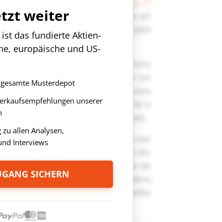
etzt weiter
st das fundierte Aktien-
che, europäische und US-
as gesamte Musterdepot
Verkaufsempfehlungen unserer
n
zu allen Analysen,
nd Interviews
ZUGANG SICHERN