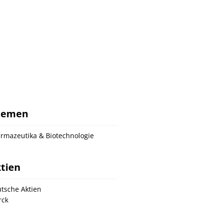
hemen
rmazeutika & Biotechnologie
tien
tsche Aktien
rck