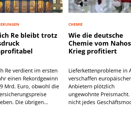
HERUNGEN
CHEMIE
ch Re bleibt trotz
Wie die deutsche
sdruck
Chemie vom Nahos
profitabel
Krieg profitiert
h Re verdient im ersten
Lieferkettenprobleme in 
ahr einen Rekordgewinn
verschaffen europäische
,9 Mrd. Euro, obwohl die
Anbietern plötzlich
ersicherungspreise
ungewohnte Preismacht.
eben. Die übrigen
nicht jedes Geschäftsmod
en gleichen das aus, der
kann diesen Vorteil auch
rückgang bleibt moderat.
nutzen.
ißt das alles für die