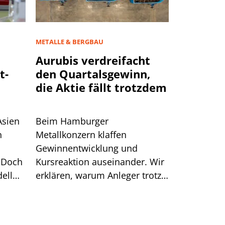
METALLE & BERGBAU
Aurubis verdreifacht
t-
den Quartalsgewinn,
die Aktie fällt trotzdem
Asien
Beim Hamburger
n
Metallkonzern klaffen
Gewinnentwicklung und
 Doch
Kursreaktion auseinander. Wir
ell
erklären, warum Anleger trotz
starker Zahlen Kasse machten.