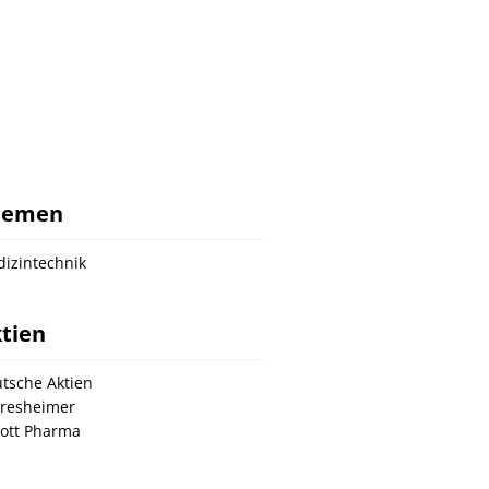
hemen
izintechnik
tien
tsche Aktien
resheimer
ott Pharma