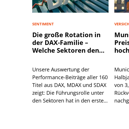
SENTIMENT
VERSIC
Die große Rotation in
Muni
der DAX-Familie –
Prei
Welche Sektoren den
hoch
Aktienmarkt antreiben
Unsere Auswertung der
Munic
Performance-Beiträge aller 160
Halbj
Titel aus DAX, MDAX und SDAX
von 3
zeigt: Die Führungsrolle unter
Rückv
den Sektoren hat in den ersten
nachg
sieben Monaten mehrfach
Spart
gewechselt. Für die aktuelle
Preis
Erholung ist das ein gutes
Was he