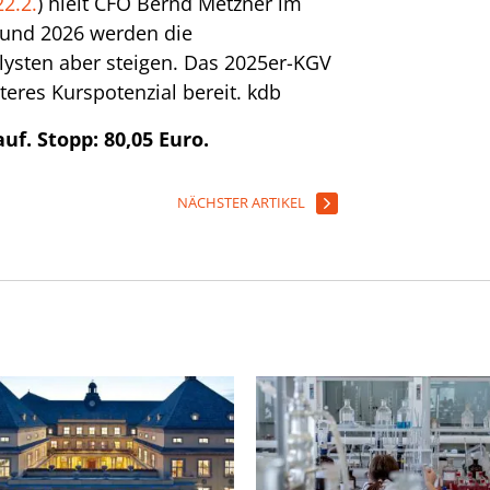
22.2.
) hielt CFO Bernd Metzner im
5 und 2026 werden die
ysten aber steigen. Das 2025er-KGV
iteres Kurspotenzial bereit.
kdb
uf. Stopp: 80,05 Euro.
NÄCHSTER ARTIKEL