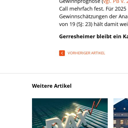
Gewinnprognose (
vgl. PB v. 
Call mehrfach fest. Für 202
Gewinnschätzungen der Anal
von 19 (5J: 23) hält damit we
Gerresheimer bleibt ein Ka
VORHERIGER ARTIKEL
Weitere Artikel