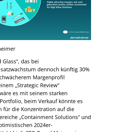
heimer
Glass“, das bei
msatzwachstum dennoch künftig 30%
 schwächerem Margenprofil
einem „Strategic Review“
wäre es mit seinem starken
 Portfolio, beim Verkauf könnte es
n für die Konzentration auf die
reiche „Containment Solutions“ und
ptimistischen 2024er-