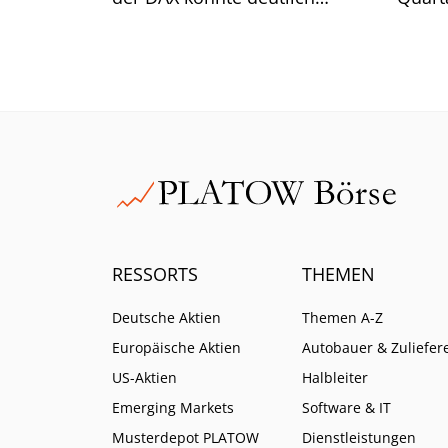
zulegen. Wie sich unser
Kernge
Musterdepot im Vergleich dazu
Der U
geschlagen hat, erfahren Sie in
unserem Juli-Update.
RESSORTS
THEMEN
Deutsche Aktien
Themen A-Z
Europäische Aktien
Autobauer & Zuliefer
US-Aktien
Halbleiter
Emerging Markets
Software & IT
Musterdepot PLATOW
Dienstleistungen