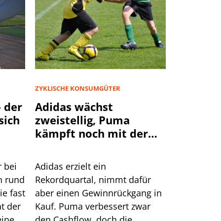
ZYKLISCHE KONSUMGÜTER
 der
Adidas wächst
sich
zweistellig, Puma
kämpft noch mit der
Nachfrage
r bei
Adidas erzielt ein
n rund
Rekordquartal, nimmt dafür
ie fast
aber einen Gewinnrückgang in
at der
Kauf. Puma verbessert zwar
einen
den Cashflow, doch die