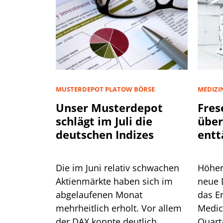
MUSTERDEPOT PLATOW BÖRSE
MEDIZI
Unser Musterdepot
Fres
schlägt im Juli die
über
deutschen Indizes
entt
Pat
Die im Juni relativ schwachen
Höher
Aktienmärkte haben sich im
neue 
abgelaufenen Monat
das E
mehrheitlich erholt. Vor allem
Medic
der DAX konnte deutlich
Quarta