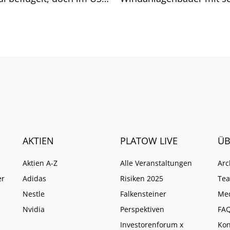
schäft hakt es weiter.
Zahlen zum zweiten Quar
mbau braucht Zeit.
eindrucksvoll unter Bewe
gestellt, dass der
Margenaufbau inzwische
deutlich an Dynamik gew
AKTIEN
PLATOW LIVE
ÜB
Aktien A-Z
Alle Veranstaltungen
Arc
er
Adidas
Risiken 2025
Te
Nestle
Falkensteiner
Me
Nvidia
Perspektiven
FA
Investorenforum x
Kon