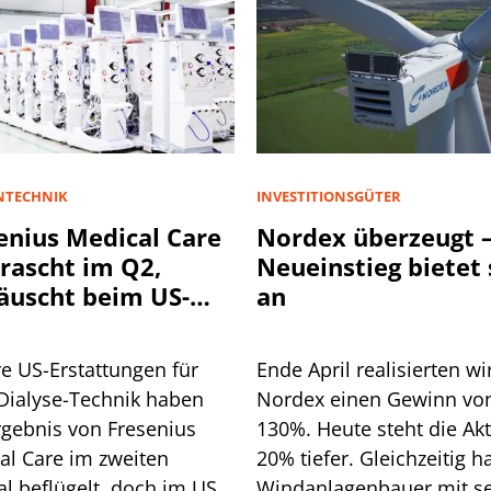
NTECHNIK
INVESTITIONSGÜTER
enius Medical Care
Nordex überzeugt –
rascht im Q2,
Neueinstieg bietet 
äuscht beim US-
an
ientenwachstum
e US-Erstattungen für
Ende April realisierten wi
Dialyse-Technik haben
Nordex einen Gewinn vo
rgebnis von Fresenius
130%. Heute steht die Akt
al Care im zweiten
20% tiefer. Gleichzeitig h
l beflügelt, doch im US-
Windanlagenbauer mit s