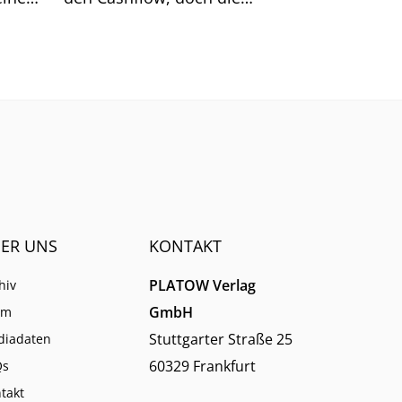
tal
Nachfrage bleibt schwach.
is
n
innt.
ER UNS
KONTAKT
PLATOW Verlag
hiv
GmbH
am
Stuttgarter Straße 25
diadaten
60329 Frankfurt
Qs
takt