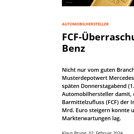
AUTOMOBILHERSTELLER
FCF-Überrasch
Benz
Nicht nur vom guten Bran
Musterdepotwert Mercedes
späten Donnerstagabend (1.
Automobilhersteller damit, 
Barmittelzufluss (FCF) der 
Mrd. Euro steigern konnte 
Markterwartungen lag.
Klaus Brune
,
02. Februar 2024