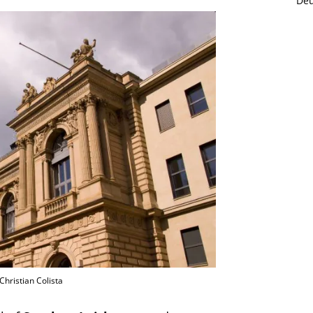
Deu
hristian Colista