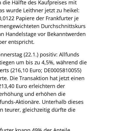
 die Hälfte des Kaufpreises mit
s wurde Leithner jetzt zu heikel:
0,0122 Papiere der Frankfurter je
umengewichteten Durchschnittskurs
ehn Handelstage vor Bekanntwerden
r entspricht.
nerstag (22.1.) positiv: Allfunds
tiegen um bis zu 4,5%, während die
erts (216,10 Euro; DE0005810055)
te. Die Transaktion hat jetzt einen
213,40 Euro erleichtern der
lerhöhung und erhöhen die
funds-Aktionäre. Unterhalb dieses
 teurer, gleichzeitig dürfte die
furter knapp 49% der Anteile