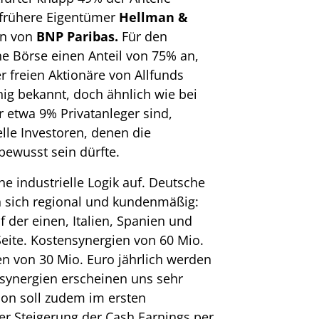
r frühere Eigentümer
Hellman &
n von
BNP Paribas.
Für den
he Börse einen Anteil von 75% an,
r freien Aktionäre von Allfunds
nig bekannt, doch ähnlich wie bei
 etwa 9% Privatanleger sind,
lle Investoren, denen die
 bewusst sein dürfte.
e industrielle Logik auf. Deutsche
n sich regional und kundenmäßig:
 der einen, Italien, Spanien und
Seite. Kostensynergien von 60 Mio.
n von 30 Mio. Euro jährlich werden
zsynergien erscheinen uns sehr
ion soll zudem im ersten
er Steigerung der Cash Earnings per