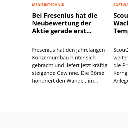
MEDIZINTECHNIK
SOFTWA
Bei Fresenius hat die
Scou
Neubewertung der
Wac
Aktie gerade erst
Tem
begonnen
Fresenius hat den jahrelangen
Scout
Konzernumbau hinter sich
weiter
gebracht und liefert jetzt kräftig
die Pr
steigende Gewinne. Die Börse
Kerng
honoriert den Wandel, im
Anleg
historischen Vergleich bleibt
einen
die Bewertung der Aktie aber
moderat.