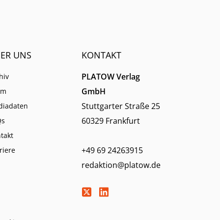
ER UNS
KONTAKT
PLATOW Verlag
hiv
GmbH
am
Stuttgarter Straße 25
diadaten
60329 Frankfurt
Qs
takt
+49 69 24263915
riere
redaktion@platow.de