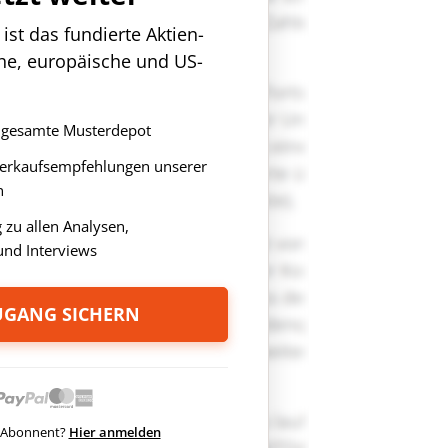
st das fundierte Aktien-
che, europäische und US-
as gesamte Musterdepot
Verkaufsempfehlungen unserer
n
zu allen Analysen,
nd Interviews
ZUGANG SICHERN
ts Abonnent?
Hier anmelden