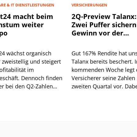
RE & IT DIENSTLEISTUNGEN
VERSICHERUNGEN
t24 macht beim
2Q-Preview Talanx:
hstum weiter
Zwei Puffer sichern
po
Gewinn vor der
Hurrikan-Saison
24 wächst organisch
Gut 167% Rendite hat un
 zweistellig und steigert
Talanx bereits beschert. I
ofitabilität im
kommenden Woche legt 
eschäft. Dennoch finden
Versicherer seine Zahlen
er bei den Q2-Zahlen
zweiten Quartal vor. Dab
 konkreten Angriffspunkt.
dürften sich zwei Puffer z
die das profitable Wach
im weiteren Jahresverlau
absichern.