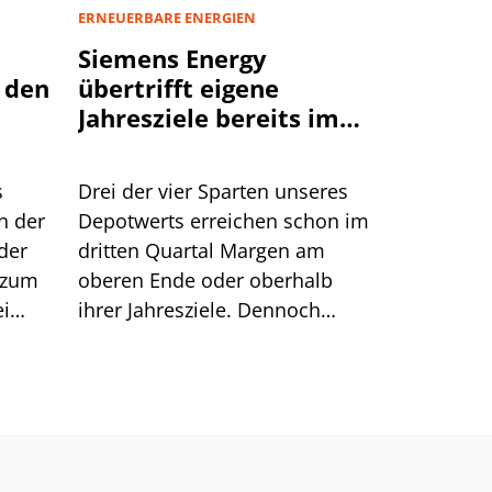
ERNEUERBARE ENERGIEN
Siemens Energy
 den
übertrifft eigene
Jahresziele bereits im
dritten Quartal
s
Drei der vier Sparten unseres
n der
Depotwerts erreichen schon im
der
dritten Quartal Margen am
 zum
oberen Ende oder oberhalb
ei
ihrer Jahresziele. Dennoch
eigen,
reagiert die Börse
stum
zurückhaltend. Wir zeigen die
f
Gründe.