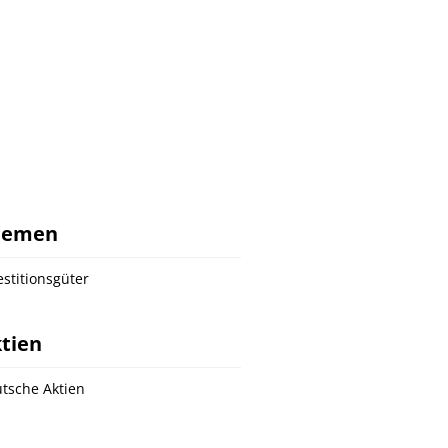
hemen
estitionsgüter
tien
tsche Aktien