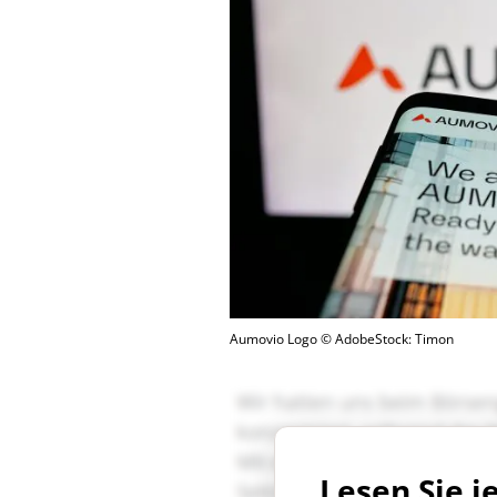
Aumovio Logo © AdobeStock: Timon
Lesen Sie j