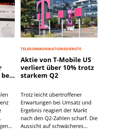
TELEKOMMUNIKATIONSDIENSTE
Aktie von T-Mobile US
r
verliert über 10% trotz
 bei
starkem Q2
rd
hlen
Trotz leicht übertroffener
genz
Erwartungen bei Umsatz und
e
Ergebnis reagiert der Markt
.
nach den Q2-Zahlen scharf. Die
egen
Aussicht auf schwächeres