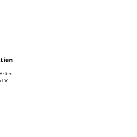
tien
Aktien
a Inc