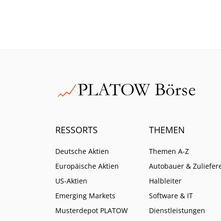
hätte. Wir zeigen, wie Anleger
der Do
sich jetzt positionieren sollten.
die Hi
jetzt
RESSORTS
THEMEN
Deutsche Aktien
Themen A-Z
Europäische Aktien
Autobauer & Zuliefer
US-Aktien
Halbleiter
Emerging Markets
Software & IT
Musterdepot PLATOW
Dienstleistungen