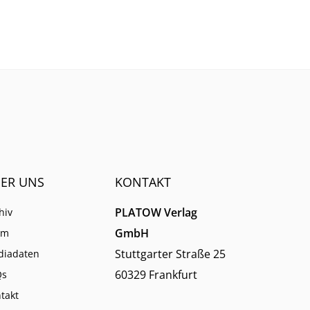
men
Kundenwachstum bei T-Mobile
US trifft die Aktie empfindlich.
ER UNS
KONTAKT
PLATOW Verlag
hiv
GmbH
am
Stuttgarter Straße 25
diadaten
60329 Frankfurt
Qs
takt