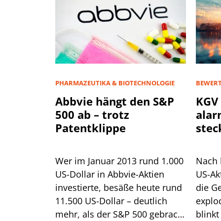
PHARMAZEUTIKA & BIOTECHNOLOGIE
BEWER
Abbvie hängt den S&P
KGV 
500 ab – trotz
alar
Patentklippe
stec
Zwie
Wer im Januar 2013 rund 1.000
Nach 
US-Dollar in Abbvie-Aktien
US-Ak
investierte, besäße heute rund
die G
11.500 US-Dollar – deutlich
explo
mehr, als der S&P 500 gebracht
blinkt