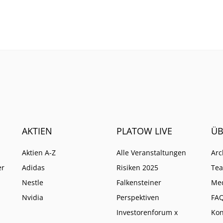
tcom-Blase. Ein Blick in
zu, Apple und Meta kom
storie zeigt, worauf es
unter Druck.
 ankommt.
AKTIEN
PLATOW LIVE
ÜB
Aktien A-Z
Alle Veranstaltungen
Arc
er
Adidas
Risiken 2025
Te
Nestle
Falkensteiner
Me
Nvidia
Perspektiven
FA
Investorenforum x
Kon