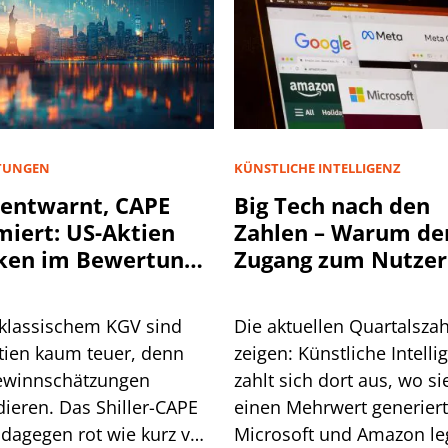
TUNGEN
KÜNSTLICHE INTELLIGENZ
entwarnt, CAPE
Big Tech nach den
miert: US-Aktien
Zahlen – Warum de
ken im Bewertungs-
Zugang zum Nutzer
spalt
KI entscheidend wi
klassischem KGV sind
Die aktuellen Quartalsza
tien kaum teuer, denn
zeigen: Künstliche Intelli
ewinnschätzungen
zahlt sich dort aus, wo si
dieren. Das Shiller-CAPE
einen Mehrwert generiert
 dagegen rot wie kurz vor
Microsoft und Amazon l