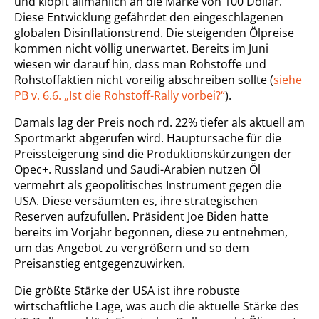
und klopft allmählich an die Marke von 100 Dollar.
Diese Entwicklung gefährdet den eingeschlagenen
globalen Disinflationstrend. Die steigenden Ölpreise
kommen nicht völlig unerwartet. Bereits im Juni
wiesen wir darauf hin, dass man Rohstoffe und
Rohstoffaktien nicht voreilig abschreiben sollte (
siehe
PB v. 6.6. „Ist die Rohstoff-Rally vorbei?“
).
Damals lag der Preis noch rd. 22% tiefer als aktuell am
Sportmarkt abgerufen wird. Hauptursache für die
Preissteigerung sind die Produktionskürzungen der
Opec+. Russland und Saudi-Arabien nutzen Öl
vermehrt als geopolitisches Instrument gegen die
USA. Diese versäumten es, ihre strategischen
Reserven aufzufüllen. Präsident Joe Biden hatte
bereits im Vorjahr begonnen, diese zu entnehmen,
um das Angebot zu vergrößern und so dem
Preisanstieg entgegenzuwirken.
Die größte Stärke der USA ist ihre robuste
wirtschaftliche Lage, was auch die aktuelle Stärke des