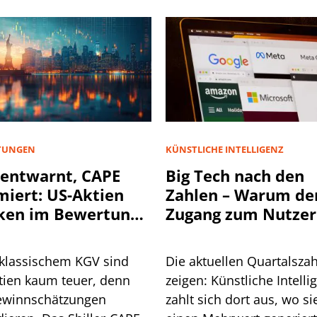
TUNGEN
KÜNSTLICHE INTELLIGENZ
entwarnt, CAPE
Big Tech nach den
miert: US-Aktien
Zahlen – Warum de
ken im Bewertungs-
Zugang zum Nutzer
spalt
KI entscheidend wi
klassischem KGV sind
Die aktuellen Quartalsza
tien kaum teuer, denn
zeigen: Künstliche Intelli
ewinnschätzungen
zahlt sich dort aus, wo si