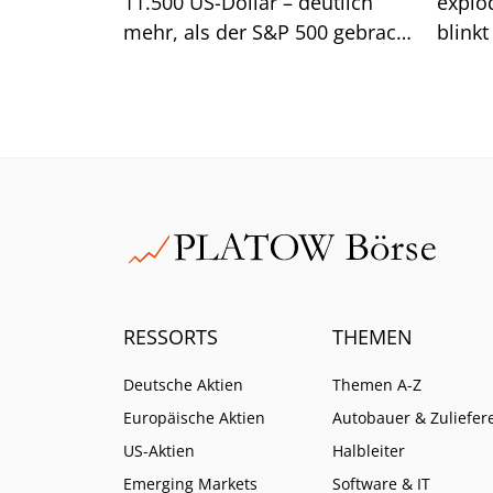
11.500 US-Dollar – deutlich
explo
mehr, als der S&P 500 gebracht
blinkt
hätte. Wir zeigen, wie Anleger
der Do
sich jetzt positionieren sollten.
die Hi
jetzt
RESSORTS
THEMEN
Deutsche Aktien
Themen A-Z
Europäische Aktien
Autobauer & Zuliefer
US-Aktien
Halbleiter
Emerging Markets
Software & IT