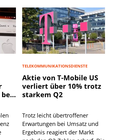
TELEKOMMUNIKATIONSDIENSTE
Aktie von T-Mobile US
r
verliert über 10% trotz
 bei
starkem Q2
rd
hlen
Trotz leicht übertroffener
genz
Erwartungen bei Umsatz und
e
Ergebnis reagiert der Markt