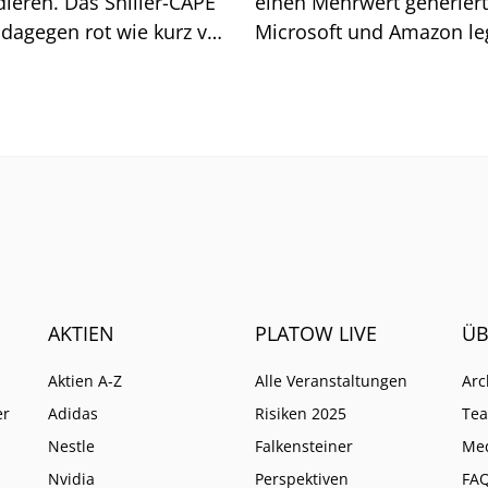
dieren. Das Shiller-CAPE
einen Mehrwert generiert
 dagegen rot wie kurz vor
Microsoft und Amazon l
tcom-Blase. Ein Blick in
zu, Apple und Meta kom
storie zeigt, worauf es
unter Druck.
 ankommt.
AKTIEN
PLATOW LIVE
ÜB
Aktien A-Z
Alle Veranstaltungen
Arc
er
Adidas
Risiken 2025
Te
Nestle
Falkensteiner
Me
Nvidia
Perspektiven
FA