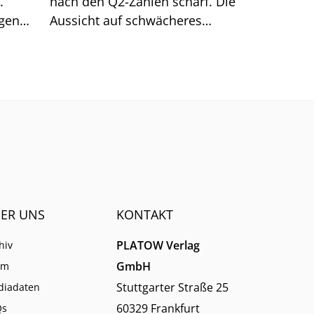
.
nach den Q2-Zahlen scharf. Die
egen
Aussicht auf schwächeres
men
Kundenwachstum bei T-Mobile
US trifft die Aktie empfindlich.
ER UNS
KONTAKT
PLATOW Verlag
hiv
GmbH
am
Stuttgarter Straße 25
diadaten
60329 Frankfurt
Qs