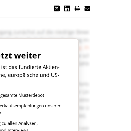
etzt weiter
st das fundierte Aktien-
che, europäische und US-
as gesamte Musterdepot
Verkaufsempfehlungen unserer
n
zu allen Analysen,
nd Interviews