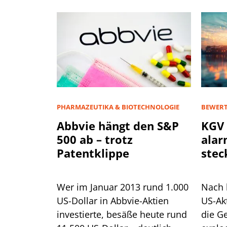
PHARMAZEUTIKA & BIOTECHNOLOGIE
BEWER
Abbvie hängt den S&P
KGV 
500 ab – trotz
alar
Patentklippe
stec
Zwie
Wer im Januar 2013 rund 1.000
Nach 
US-Dollar in Abbvie-Aktien
US-Ak
investierte, besäße heute rund
die G