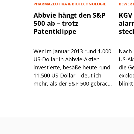
PHARMAZEUTIKA & BIOTECHNOLOGIE
BEWER
Abbvie hängt den S&P
KGV 
500 ab – trotz
alar
Patentklippe
stec
Zwie
Wer im Januar 2013 rund 1.000
Nach 
US-Dollar in Abbvie-Aktien
US-Ak
investierte, besäße heute rund
die G
11.500 US-Dollar – deutlich
explo
mehr, als der S&P 500 gebracht
blinkt
hätte. Wir zeigen, wie Anleger
der Do
sich jetzt positionieren sollten.
die Hi
jetzt