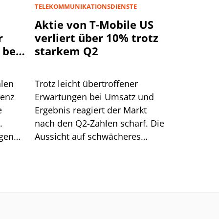
TELEKOMMUNIKATIONSDIENSTE
Aktie von T-Mobile US
r
verliert über 10% trotz
 bei
starkem Q2
rd
hlen
Trotz leicht übertroffener
genz
Erwartungen bei Umsatz und
e
Ergebnis reagiert der Markt
.
nach den Q2-Zahlen scharf. Die
egen
Aussicht auf schwächeres
men
Kundenwachstum bei T-Mobile
US trifft die Aktie empfindlich.