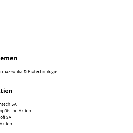
hemen
rmazeutika & Biotechnologie
tien
ntech SA
opäische Aktien
ofi SA
Aktien