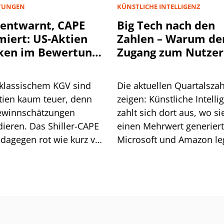
TUNGEN
KÜNSTLICHE INTELLIGENZ
entwarnt, CAPE
Big Tech nach den
miert: US-Aktien
Zahlen – Warum de
ken im Bewertungs-
Zugang zum Nutzer
spalt
KI entscheidend wi
klassischem KGV sind
Die aktuellen Quartalsza
tien kaum teuer, denn
zeigen: Künstliche Intelli
ewinnschätzungen
zahlt sich dort aus, wo si
dieren. Das Shiller-CAPE
einen Mehrwert generiert
 dagegen rot wie kurz vor
Microsoft und Amazon l
tcom-Blase. Ein Blick in
zu, Apple und Meta kom
storie zeigt, worauf es
unter Druck.
 ankommt.