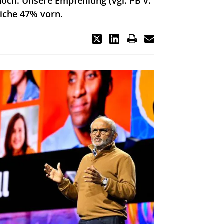
hoch. Unsere Empfehlung (vgl. PB v.
liche 47% vorn.