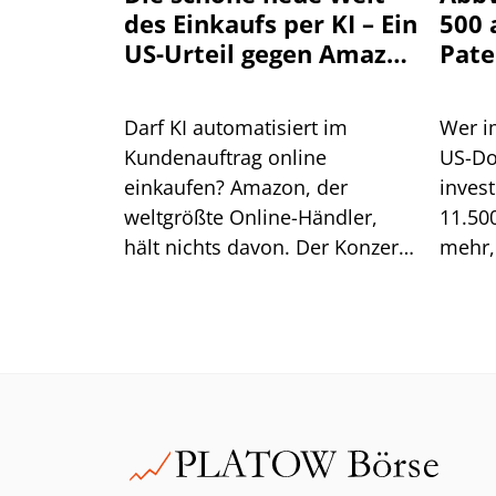
des Einkaufs per KI – Ein
500 
US-Urteil gegen Amazon
Pate
könnte
schwerwiegende Folgen
Darf KI automatisiert im
Wer i
haben
Kundenauftrag online
US-Dol
einkaufen? Amazon, der
inves
weltgrößte Online-Händler,
11.500
hält nichts davon. Der Konzern
mehr,
wollte der KI Perplexity genau
hätte.
das verbieten, musste aber vor
sich j
einem Berufungsgericht in den
USA eine Niederlage
einstecken. Die Folgen könnten
dramatisch sein, wenn nicht
eine höhere Instanz wiederum
anders entscheidet.