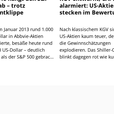
ab – trotz
alarmiert: US-Akti
ntklippe
stecken im Bewert
Zwiespalt
m Januar 2013 rund 1.000
Nach klassischem KGV s
lar in Abbvie-Aktien
US-Aktien kaum teuer, d
tierte, besäße heute rund
die Gewinnschätzungen
 US-Dollar – deutlich
explodieren. Das Shiller
 als der S&P 500 gebracht
blinkt dagegen rot wie ku
 Wir zeigen, wie Anleger
der Dotcom-Blase. Ein Bli
etzt positionieren sollten.
die Historie zeigt, worauf
jetzt ankommt.