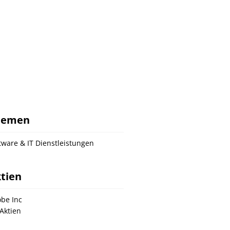
hemen
tware & IT Dienstleistungen
tien
be Inc
Aktien