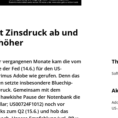
t Zinsdruck ab und
 höher
T
r vergangenen Monate kam die vom
 der Fed (14.6.) für den US-
Sof
rimus Adobe wie gerufen. Denn das
 setzte insbesondere Bluechip-
Druck. Gemeinsam mit dem
Ak
e hawkishe Pause der Notenbank die
Ado
llar; US00724F1012) noch vor
US-
s zum Q2 (15.6.) und hob das