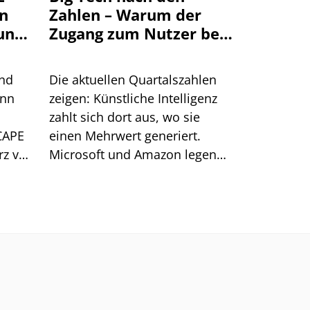
en
Zahlen – Warum der
ungs-
Zugang zum Nutzer bei
KI entscheidend wird
ind
Die aktuellen Quartalszahlen
enn
zeigen: Künstliche Intelligenz
zahlt sich dort aus, wo sie
-CAPE
einen Mehrwert generiert.
rz vor
Microsoft und Amazon legen
ck in
zu, Apple und Meta kommen
 es
unter Druck.