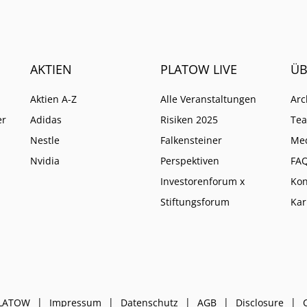
AKTIEN
PLATOW LIVE
ÜB
Aktien A-Z
Alle Veranstaltungen
Arc
er
Adidas
Risiken 2025
Te
Nestle
Falkensteiner
Me
Nvidia
Perspektiven
FA
Investorenforum x
Kon
Stiftungsforum
Kar
PLATOW
Impressum
Datenschutz
AGB
Disclosure