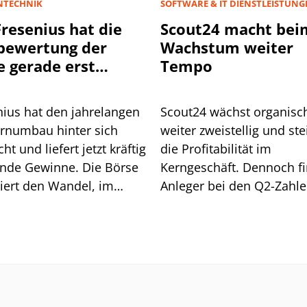
NTECHNIK
SOFTWARE & IT DIENSTLEISTUNG
Fresenius hat die
Scout24 macht bei
bewertung der
Wachstum weiter
e gerade erst
Tempo
onnen
nius hat den jahrelangen
Scout24 wächst organisc
rnumbau hinter sich
weiter zweistellig und ste
ht und liefert jetzt kräftig
die Profitabilität im
ende Gewinne. Die Börse
Kerngeschäft. Dennoch f
iert den Wandel, im
Anleger bei den Q2-Zahl
ischen Vergleich bleibt
einen konkreten Angriffs
ewertung der Aktie aber
at.