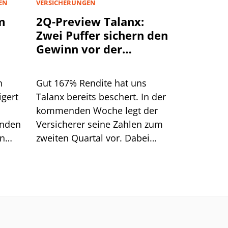
EN
VERSICHERUNGEN
m
2Q-Preview Talanx:
Zwei Puffer sichern den
Gewinn vor der
Hurrikan-Saison
h
Gut 167% Rendite hat uns
igert
Talanx bereits beschert. In der
kommenden Woche legt der
inden
Versicherer seine Zahlen zum
en
zweiten Quartal vor. Dabei
punkt.
dürften sich zwei Puffer zeigen,
die das profitable Wachstum
im weiteren Jahresverlauf
absichern.