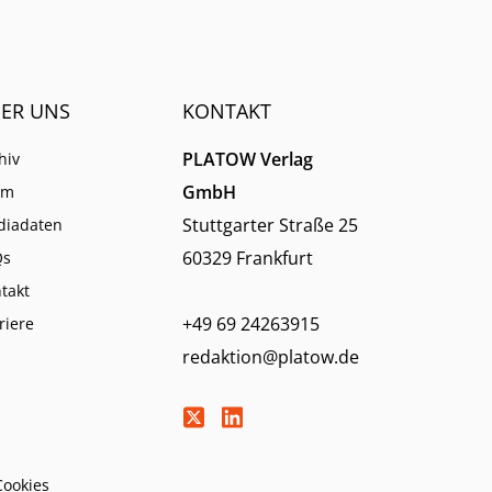
ER UNS
KONTAKT
PLATOW Verlag
hiv
GmbH
am
Stuttgarter Straße 25
diadaten
60329 Frankfurt
Qs
takt
+49 69 24263915
riere
redaktion@platow.de
Cookies