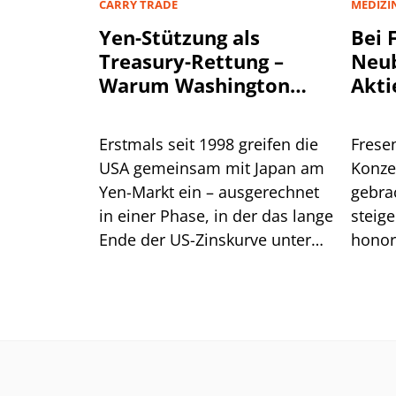
CARRY TRADE
MEDIZI
Yen-Stützung als
Bei 
Treasury-Rettung –
Neu
Warum Washington
Akti
einen stärkeren Yen
beg
will
Erstmals seit 1998 greifen die
Frese
USA gemeinsam mit Japan am
Konze
Yen-Markt ein – ausgerechnet
gebrac
in einer Phase, in der das lange
steig
Ende der US-Zinskurve unter
honor
Druck steht. Dahinter steckt
histor
handfestes Eigeninteresse am
die B
eigenen Anleihemarkt. Für
moder
Anleger liegt die größere
Gefahr jedoch im Carry Trade.