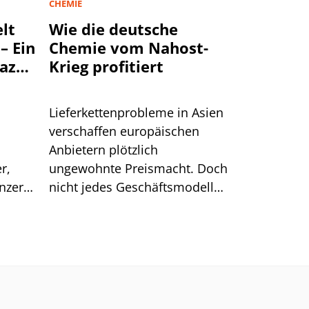
CHEMIE
lt
Wie die deutsche
– Ein
Chemie vom Nahost-
mazon
Krieg profitiert
lgen
Lieferkettenprobleme in Asien
verschaffen europäischen
Anbietern plötzlich
r,
ungewohnte Preismacht. Doch
onzern
nicht jedes Geschäftsmodell
genau
kann diesen Vorteil auch
er vor
nutzen.
in den
önnten
cht