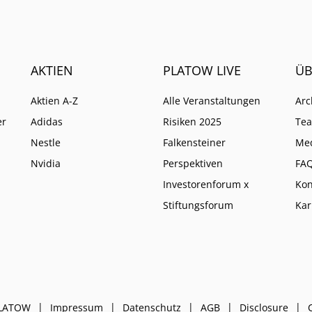
eine höhere Instanz wie
anders entscheidet.
AKTIEN
PLATOW LIVE
ÜB
Aktien A-Z
Alle Veranstaltungen
Arc
er
Adidas
Risiken 2025
Te
Nestle
Falkensteiner
Me
Nvidia
Perspektiven
FA
Investorenforum x
Kon
Stiftungsforum
Kar
PLATOW
Impressum
Datenschutz
AGB
Disclosure