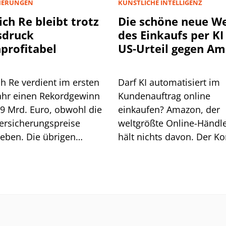
HERUNGEN
KÜNSTLICHE INTELLIGENZ
ch Re bleibt trotz
Die schöne neue We
sdruck
des Einkaufs per KI 
profitabel
US-Urteil gegen A
könnte
schwerwiegende Fo
h Re verdient im ersten
Darf KI automatisiert im
haben
ahr einen Rekordgewinn
Kundenauftrag online
,9 Mrd. Euro, obwohl die
einkaufen? Amazon, der
ersicherungspreise
weltgrößte Online-Händle
eben. Die übrigen
hält nichts davon. Der K
en gleichen das aus, der
wollte der KI Perplexity 
rückgang bleibt moderat.
das verbieten, musste ab
ißt das alles für die
einem Berufungsgericht 
USA eine Niederlage
einstecken. Die Folgen k
dramatisch sein, wenn ni