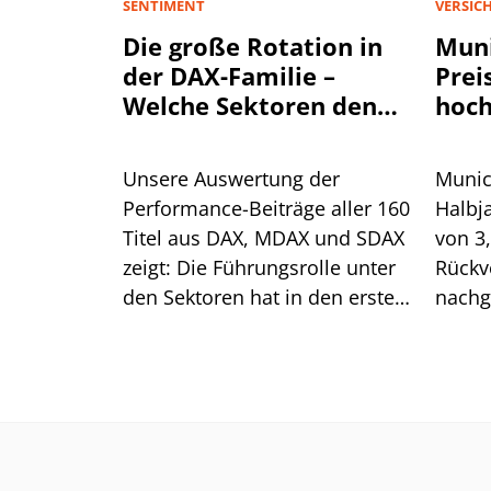
SENTIMENT
VERSIC
Die große Rotation in
Muni
der DAX-Familie –
Prei
Welche Sektoren den
hoch
Aktienmarkt antreiben
Unsere Auswertung der
Munic
Performance-Beiträge aller 160
Halbj
Titel aus DAX, MDAX und SDAX
von 3
zeigt: Die Führungsrolle unter
Rückv
den Sektoren hat in den ersten
nachg
sieben Monaten mehrfach
Spart
gewechselt. Für die aktuelle
Preis
Erholung ist das ein gutes
Was he
Zeichen.
Aktie?