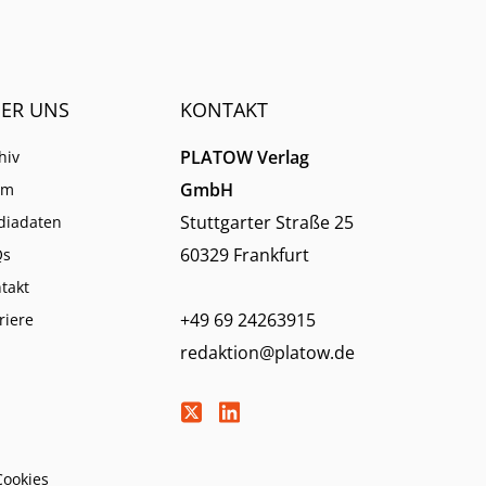
derum
ER UNS
KONTAKT
PLATOW Verlag
hiv
GmbH
am
Stuttgarter Straße 25
diadaten
60329 Frankfurt
Qs
takt
+49 69 24263915
riere
redaktion@platow.de
Cookies