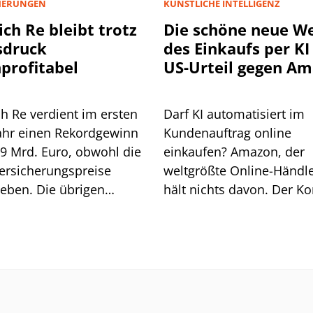
HERUNGEN
KÜNSTLICHE INTELLIGENZ
ch Re bleibt trotz
Die schöne neue We
sdruck
des Einkaufs per KI 
profitabel
US-Urteil gegen A
könnte
schwerwiegende Fo
h Re verdient im ersten
Darf KI automatisiert im
haben
ahr einen Rekordgewinn
Kundenauftrag online
,9 Mrd. Euro, obwohl die
einkaufen? Amazon, der
ersicherungspreise
weltgrößte Online-Händle
eben. Die übrigen
hält nichts davon. Der K
en gleichen das aus, der
wollte der KI Perplexity 
rückgang bleibt moderat.
das verbieten, musste ab
ißt das alles für die
einem Berufungsgericht 
USA eine Niederlage
einstecken. Die Folgen k
dramatisch sein, wenn ni