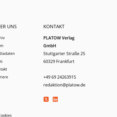
derum
ER UNS
KONTAKT
PLATOW Verlag
hiv
GmbH
am
Stuttgarter Straße 25
diadaten
60329 Frankfurt
Qs
takt
+49 69 24263915
riere
redaktion@platow.de
Cookies