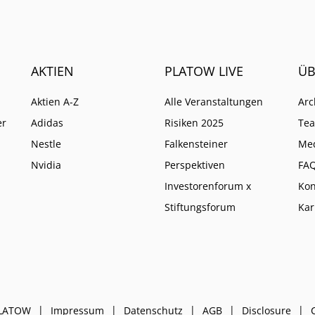
eine höhere Instanz wie
anders entscheidet.
AKTIEN
PLATOW LIVE
ÜB
Aktien A-Z
Alle Veranstaltungen
Arc
er
Adidas
Risiken 2025
Te
Nestle
Falkensteiner
Me
Nvidia
Perspektiven
FA
Investorenforum x
Kon
Stiftungsforum
Kar
PLATOW
Impressum
Datenschutz
AGB
Disclosure