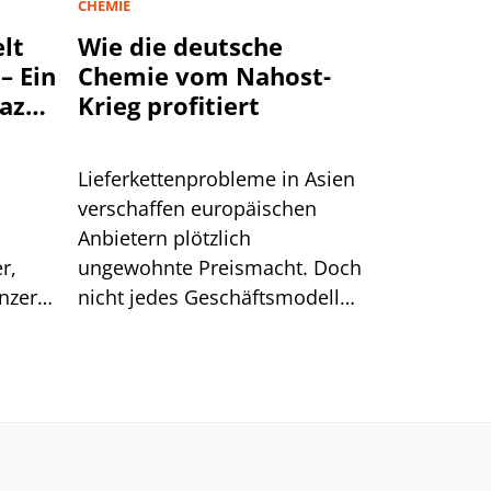
CHEMIE
lt
Wie die deutsche
– Ein
Chemie vom Nahost-
mazon
Krieg profitiert
lgen
Lieferkettenprobleme in Asien
verschaffen europäischen
Anbietern plötzlich
r,
ungewohnte Preismacht. Doch
onzern
nicht jedes Geschäftsmodell
genau
kann diesen Vorteil auch
er vor
nutzen.
in den
önnten
cht