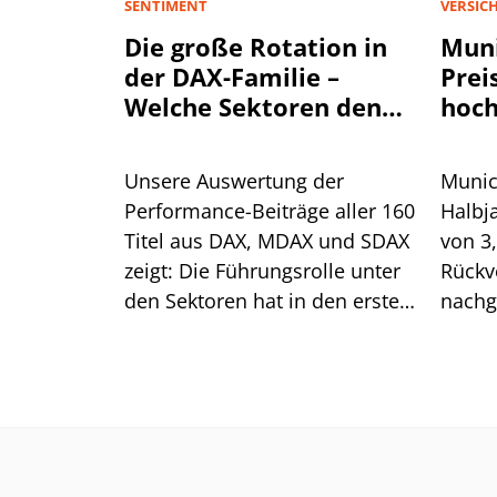
SENTIMENT
VERSIC
Die große Rotation in
Muni
der DAX-Familie –
Prei
Welche Sektoren den
hoch
Aktienmarkt antreiben
Unsere Auswertung der
Munic
Performance-Beiträge aller 160
Halbj
Titel aus DAX, MDAX und SDAX
von 3
zeigt: Die Führungsrolle unter
Rückv
den Sektoren hat in den ersten
nachg
sieben Monaten mehrfach
Spart
gewechselt. Für die aktuelle
Preis
Erholung ist das ein gutes
Was he
Zeichen.
Aktie?