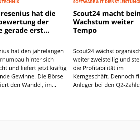
NTECHNIK
SOFTWARE & IT DIENSTLEISTUNG
Fresenius hat die
Scout24 macht bei
bewertung der
Wachstum weiter
e gerade erst
Tempo
onnen
nius hat den jahrelangen
Scout24 wächst organisc
rnumbau hinter sich
weiter zweistellig und ste
ht und liefert jetzt kräftig
die Profitabilität im
ende Gewinne. Die Börse
Kerngeschäft. Dennoch f
iert den Wandel, im
Anleger bei den Q2-Zahl
ischen Vergleich bleibt
einen konkreten Angriffs
ewertung der Aktie aber
at.