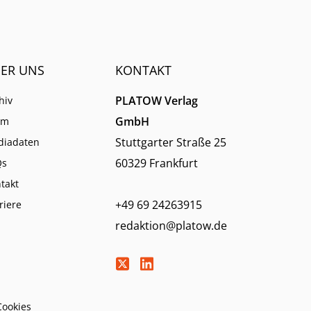
ER UNS
KONTAKT
PLATOW Verlag
hiv
GmbH
am
Stuttgarter Straße 25
diadaten
60329 Frankfurt
Qs
takt
+49 69 24263915
riere
redaktion@platow.de
Cookies