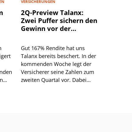
EN
VERSICHERUNGEN
m
2Q-Preview Talanx:
Zwei Puffer sichern den
Gewinn vor der
Hurrikan-Saison
h
Gut 167% Rendite hat uns
igert
Talanx bereits beschert. In der
kommenden Woche legt der
inden
Versicherer seine Zahlen zum
en
zweiten Quartal vor. Dabei
punkt.
dürften sich zwei Puffer zeigen,
die das profitable Wachstum
im weiteren Jahresverlauf
absichern.