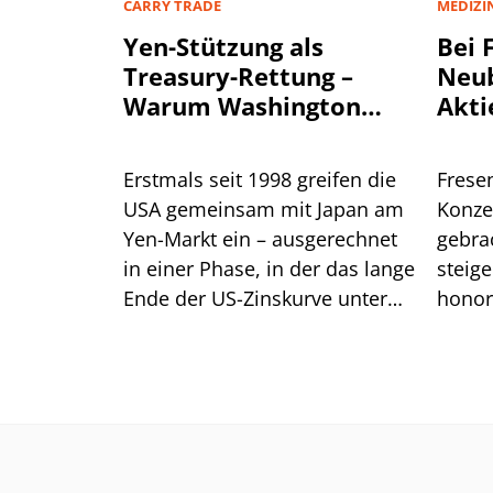
CARRY TRADE
MEDIZI
Yen-Stützung als
Bei 
Treasury-Rettung –
Neu
Warum Washington
Akti
einen stärkeren Yen
beg
will
Erstmals seit 1998 greifen die
Frese
USA gemeinsam mit Japan am
Konze
Yen-Markt ein – ausgerechnet
gebrac
in einer Phase, in der das lange
steig
Ende der US-Zinskurve unter
honor
Druck steht. Dahinter steckt
histor
handfestes Eigeninteresse am
die B
eigenen Anleihemarkt. Für
moder
Anleger liegt die größere
Gefahr jedoch im Carry Trade.