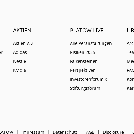
AKTIEN
PLATOW LIVE
ÜB
Aktien A-Z
Alle Veranstaltungen
Arc
er
Adidas
Risiken 2025
Te
Nestle
Falkensteiner
Me
Nvidia
Perspektiven
FA
Investorenforum x
Kon
Stiftungsforum
Kar
PLATOW
Impressum
Datenschutz
AGB
Disclosure