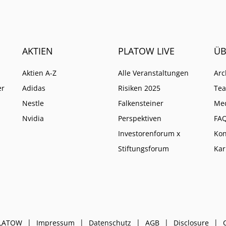
eine höhere Instanz wie
anders entscheidet.
AKTIEN
PLATOW LIVE
ÜB
Aktien A-Z
Alle Veranstaltungen
Arc
er
Adidas
Risiken 2025
Te
Nestle
Falkensteiner
Me
Nvidia
Perspektiven
FA
Investorenforum x
Kon
Stiftungsforum
Kar
PLATOW
Impressum
Datenschutz
AGB
Disclosure