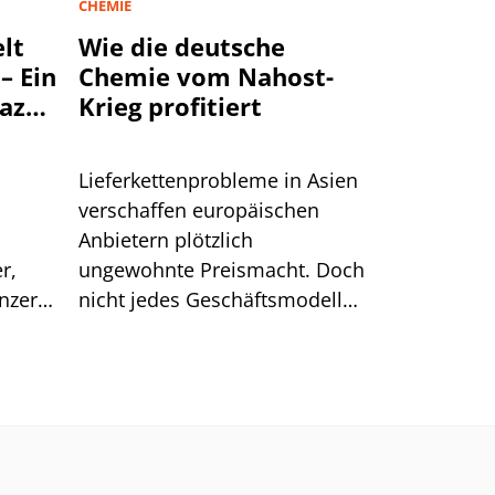
CHEMIE
lt
Wie die deutsche
– Ein
Chemie vom Nahost-
mazon
Krieg profitiert
lgen
Lieferkettenprobleme in Asien
verschaffen europäischen
Anbietern plötzlich
r,
ungewohnte Preismacht. Doch
onzern
nicht jedes Geschäftsmodell
genau
kann diesen Vorteil auch
er vor
nutzen.
in den
önnten
cht