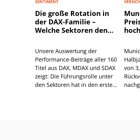
SENTIMENT
VERSIC
Die große Rotation in
Muni
der DAX-Familie –
Prei
Welche Sektoren den
hoch
Aktienmarkt antreiben
Unsere Auswertung der
Munic
Performance-Beiträge aller 160
Halbj
Titel aus DAX, MDAX und SDAX
von 3
zeigt: Die Führungsrolle unter
Rückv
den Sektoren hat in den ersten
nachg
sieben Monaten mehrfach
Spart
gewechselt. Für die aktuelle
Preis
Erholung ist das ein gutes
Was he
Zeichen.
Aktie?