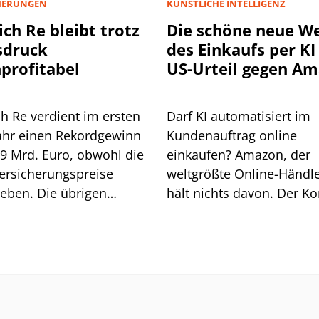
HERUNGEN
KÜNSTLICHE INTELLIGENZ
ch Re bleibt trotz
Die schöne neue We
sdruck
des Einkaufs per KI 
profitabel
US-Urteil gegen A
könnte
schwerwiegende Fo
h Re verdient im ersten
Darf KI automatisiert im
haben
ahr einen Rekordgewinn
Kundenauftrag online
,9 Mrd. Euro, obwohl die
einkaufen? Amazon, der
ersicherungspreise
weltgrößte Online-Händle
eben. Die übrigen
hält nichts davon. Der K
en gleichen das aus, der
wollte der KI Perplexity 
rückgang bleibt moderat.
das verbieten, musste ab
ißt das alles für die
einem Berufungsgericht 
USA eine Niederlage
einstecken. Die Folgen k
dramatisch sein, wenn ni