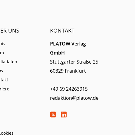
derum
ER UNS
KONTAKT
PLATOW Verlag
hiv
GmbH
am
Stuttgarter Straße 25
diadaten
60329 Frankfurt
Qs
takt
+49 69 24263915
riere
redaktion@platow.de
Cookies