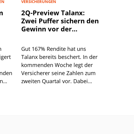
EN
VERSICHERUNGEN
m
2Q-Preview Talanx:
Zwei Puffer sichern den
Gewinn vor der
Hurrikan-Saison
h
Gut 167% Rendite hat uns
igert
Talanx bereits beschert. In der
kommenden Woche legt der
inden
Versicherer seine Zahlen zum
en
zweiten Quartal vor. Dabei
punkt.
dürften sich zwei Puffer zeigen,
die das profitable Wachstum
im weiteren Jahresverlauf
absichern.