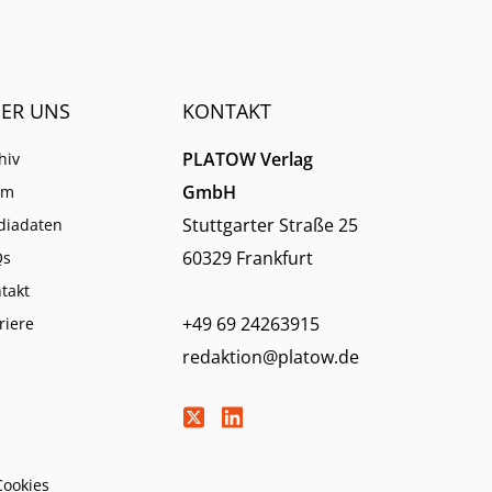
ER UNS
KONTAKT
PLATOW Verlag
hiv
GmbH
am
Stuttgarter Straße 25
diadaten
60329 Frankfurt
Qs
takt
+49 69 24263915
riere
redaktion@platow.de
Cookies