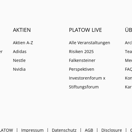
AKTIEN
PLATOW LIVE
ÜB
Aktien A-Z
Alle Veranstaltungen
Arc
er
Adidas
Risiken 2025
Te
Nestle
Falkensteiner
Me
Nvidia
Perspektiven
FA
Investorenforum x
Kon
Stiftungsforum
Kar
PLATOW
Impressum
Datenschutz
AGB
Disclosure