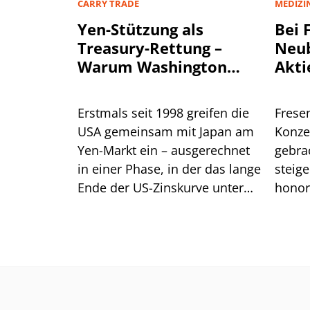
CARRY TRADE
MEDIZI
Yen-Stützung als
Bei 
Treasury-Rettung –
Neu
Warum Washington
Akti
einen stärkeren Yen
beg
will
Erstmals seit 1998 greifen die
Frese
USA gemeinsam mit Japan am
Konze
Yen-Markt ein – ausgerechnet
gebrac
in einer Phase, in der das lange
steig
Ende der US-Zinskurve unter
honor
Druck steht. Dahinter steckt
histor
handfestes Eigeninteresse am
die B
eigenen Anleihemarkt. Für
moder
Anleger liegt die größere
Gefahr jedoch im Carry Trade.