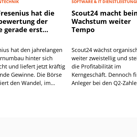
NTECHNIK
SOFTWARE & IT DIENSTLEISTUNG
Fresenius hat die
Scout24 macht bei
bewertung der
Wachstum weiter
e gerade erst
Tempo
onnen
nius hat den jahrelangen
Scout24 wächst organisc
rnumbau hinter sich
weiter zweistellig und ste
ht und liefert jetzt kräftig
die Profitabilität im
ende Gewinne. Die Börse
Kerngeschäft. Dennoch f
iert den Wandel, im
Anleger bei den Q2-Zahl
ischen Vergleich bleibt
einen konkreten Angriffs
ewertung der Aktie aber
at.