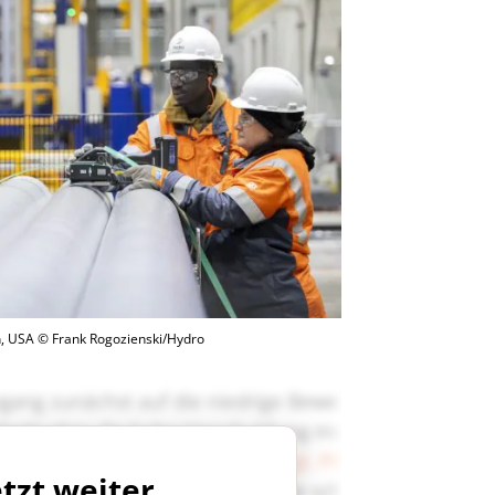
n, USA © Frank Rogozienski/Hydro
etzt weiter