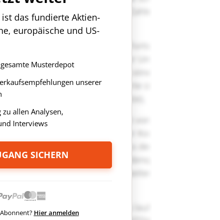
st das fundierte Aktien-
che, europäische und US-
as gesamte Musterdepot
Verkaufsempfehlungen unserer
n
zu allen Analysen,
nd Interviews
ZUGANG SICHERN
ts Abonnent?
Hier anmelden