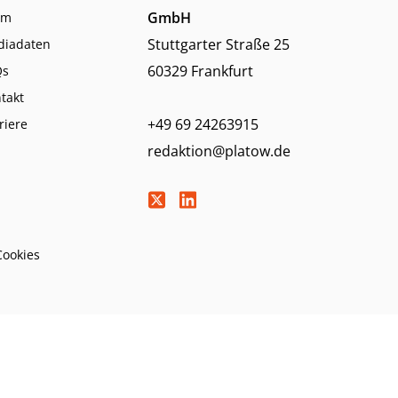
GmbH
am
Stuttgarter Straße 25
diadaten
60329 Frankfurt
Qs
takt
+49 69 24263915
riere
redaktion@platow.de
Cookies