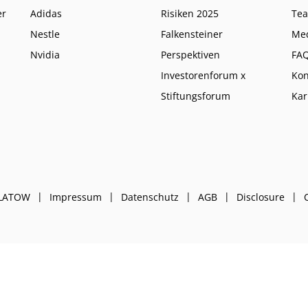
er
Adidas
Risiken 2025
Te
Nestle
Falkensteiner
Me
Nvidia
Perspektiven
FA
Investorenforum x
Kon
Stiftungsforum
Kar
PLATOW
Impressum
Datenschutz
AGB
Disclosure