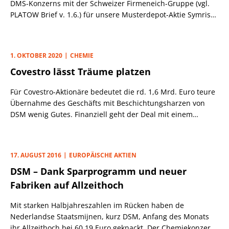
DMS-Konzerns mit der Schweizer Firmeneich-Gruppe (vgl.
PLATOW Brief v. 1.6.) für unsere Musterdepot-Aktie Symrise
(103,70 Euro; DE000SYM9999) wenig kritisch.
1. OKTOBER 2020
CHEMIE
Covestro lässt Träume platzen
Für Covestro-Aktionäre bedeutet die rd. 1,6 Mrd. Euro teure
Übernahme des Geschäfts mit Beschichtungsharzen von
DSM wenig Gutes. Finanziell geht der Deal mit einem
Kaufpreis, der dem Zehnfachen des 2021er-EBITDAs
entspricht, in Ordnung.
17. AUGUST 2016
EUROPÄISCHE AKTIEN
DSM – Dank Sparprogramm und neuer
Fabriken auf Allzeithoch
Mit starken Halbjahreszahlen im Rücken haben de
Nederlandse Staatsmijnen, kurz DSM, Anfang des Monats
ihr Allzeithoch bei 60,19 Euro geknackt. Der Chemiekonzern,