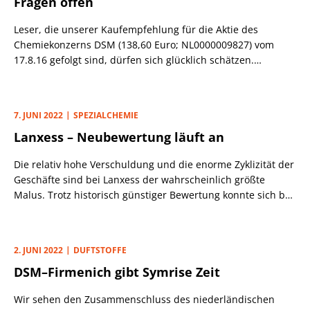
Fragen offen
Allerdings war 2021 ein absolutes Rekordjahr; längerfristig
betrachtet liegen die Werte für die ersten sechs Monate
Leser, die unserer Kaufempfehlung für die Aktie des
ziemlich genau auf dem Schnitt der vergangenen fünf Jahre.
Chemiekonzerns DSM (138,60 Euro; NL0000009827) vom
In Europa gab es z. B. mit DSM/Firmenich (vgl. PB v. 4.7.), in
17.8.16 gefolgt sind, dürfen sich glücklich schätzen.
Deutschland mit Advent/Aareal Bank (vgl. PB v. 18.5.)
Handelte das Papier damals noch bei 61,69 Euro, so hat sich
durchaus hochvolumige Deals.
die Marktkapitalisierung mittlerweile mehr als verdoppelt.
Maßgeblicher Treiber ist die Gewinnentwicklung:
7. JUNI 2022
SPEZIALCHEMIE
Lanxess – Neubewertung läuft an
Die relativ hohe Verschuldung und die enorme Zyklizität der
Geschäfte sind bei Lanxess der wahrscheinlich größte
Malus. Trotz historisch günstiger Bewertung konnte sich bei
der Aktie so in den vergangenen Jahren nie ein konstanter
Aufwärtstrend entwickeln. Genau diese Probleme geht der
Vorstand nun konsequent an.
2. JUNI 2022
DUFTSTOFFE
DSM–Firmenich gibt Symrise Zeit
Wir sehen den Zusammenschluss des niederländischen