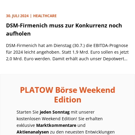
der eigenen Jahresziele fortgesetzt und beim operativen
Gewinn den Analystenkonsens geschlagen.
30. JULI 2024
HEALTHCARE
DSM-Firmenich muss zur Konkurrenz noch
aufholen
DSM-Firmenich hat am Dienstag (30.7.) die EBITDA-Prognose
für 2024 leicht angehoben. Statt 1,9 Mrd. Euro sollen es jetzt
2,0 Mrd. Euro werden. Damit erhält auch unser Depotwert
Symrise (Q2 am Donnerstag) weiteren Rückenwind.
PLATOW Börse Weekend
Edition
Starten Sie
jeden Sonntag
mit unserer
kostenlosen Weekend Edition! Sie erhalten
exklusive
Marktkommentare
und
Aktienanalysen
zu den neuesten Entwicklungen