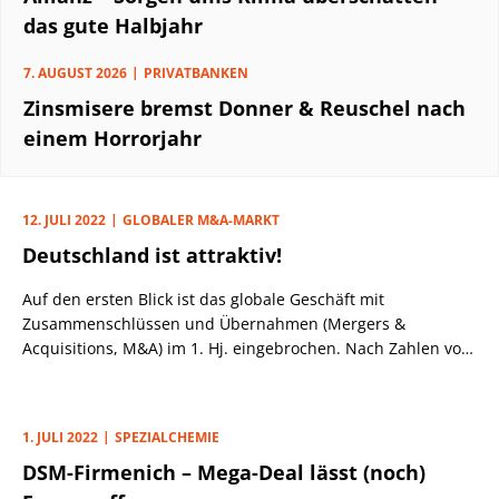
das gute Halbjahr
7. AUGUST 2026
PRIVATBANKEN
Zinsmisere bremst Donner & Reuschel nach
einem Horrorjahr
12. JULI 2022
GLOBALER M&A-MARKT
Deutschland ist attraktiv!
Auf den ersten Blick ist das globale Geschäft mit
Zusammenschlüssen und Übernahmen (Mergers &
Acquisitions, M&A) im 1. Hj. eingebrochen. Nach Zahlen von
Goldman Sachs, die die M&A-Spezialisten Tibor Kossa und
Christopher Droege (Co-Heads M&A Deutschland und
Österreich) am Dienstag (12.7.) präsentierten, ist das
1. JULI 2022
SPEZIALCHEMIE
weltweite M&A-Volumen gegenüber dem Vj. um 26% auf
DSM-Firmenich – Mega-Deal lässt (noch)
2,28 Bio. US-Dollar eingebrochen; in Europa betrug der
Rückgang immerhin ebenfalls 11% auf 560 Mrd. Dollar.