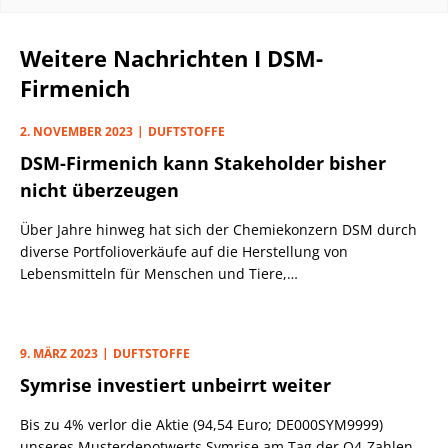
Weitere Nachrichten I DSM-
Firmenich
2. NOVEMBER 2023
DUFTSTOFFE
DSM-Firmenich kann Stakeholder bisher
nicht überzeugen
Über Jahre hinweg hat sich der Chemiekonzern DSM durch
diverse Portfolioverkäufe auf die Herstellung von
Lebensmitteln für Menschen und Tiere,
Körperpflegeprodukten, Medikamenten sowie Aromastoffen
spezialisiert. Konkurrenten sind Symrise (vgl. PB v. 26.10.),
Christian Hansen (vgl. PB v. 16.12.22) und Givaudan (vgl. PB
9. MÄRZ 2023
DUFTSTOFFE
v. 15.10.21).
Symrise investiert unbeirrt weiter
Bis zu 4% verlor die Aktie (94,54 Euro; DE000SYM9999)
unseres Musterdepotwerts Symrise am Tag der Q4-Zahlen