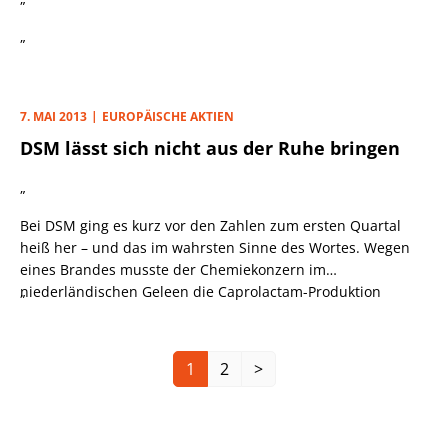
„
7. MAI 2013
EUROPÄISCHE AKTIEN
DSM lässt sich nicht aus der Ruhe bringen
„
Bei DSM ging es kurz vor den Zahlen zum ersten Quartal
heiß her – und das im wahrsten Sinne des Wortes. Wegen
eines Brandes musste der Chemiekonzern im
niederländischen Geleen die Caprolactam-Produktion
„
einstellen, nachdem eine Pumpe ausgefallen war.
Menschen kamen nicht zu Schaden, das Feuer wurde
schnell gelöscht, so örtliche Medien. Und so konnte die
1
2
>
Vorstandsriege mit kühlem Kopf zu den ersten drei Monaten
Stellung nehmen. Dabei betonte CEO Feike Sijbesma
zunächst, dass DSM gut ins Jahr gestartet sei, und das trotz
des durchaus herausfordernden Umfelds.