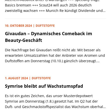
Basics bremsen +++ Scout24 will auch 2026 deutlich
zweistellig wachsen +++ Munich Re kündigt Dividende und
Aktienrückkaufprogramm an
10. OKTOBER 2024
DUFTSTOFFE
Givaudan – Dynamisches Comeback im
Beauty-Geschäft
Die Nachfrage bei Givaudan reißt nicht ab: Mit besser als
erwarteten Umsatzzahlen hat der Anbieter von Aromen und
Duftstoffen am Donnerstag (10.10.) gänzlich überzeugt.
Dabei nahm die Dynamik im Q3 deutlich zu; das sind auch
für unseren Musterdepotwert Symrise (Handelsupdate am
24.10.) gute Nachrichten.
1. AUGUST 2024
DUFTSTOFFE
Symrise bleibt auf Wachstumspfad
Es ist ein gutes Zeichen, das unser Musterdepotwert
Symrise am Donnerstag (1.8.) gesetzt hat. Im Q2 hat der
Duft- und Geschmackstoffspezialist das Wachstum oberhalb