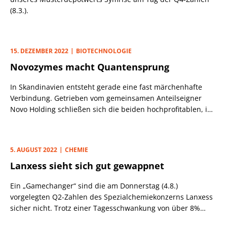
(8.3.).
15. DEZEMBER 2022
BIOTECHNOLOGIE
Novozymes macht Quantensprung
In Skandinavien entsteht gerade eine fast märchenhafte
Verbindung. Getrieben vom gemeinsamen Anteilseigner
Novo Holding schließen sich die beiden hochprofitablen, in
sich ergänzenden Geschäftsfeldern tätigen, dänischen
Enzym-Spezialisten Novozymes und Christian Hansen
zusammen. Dabei entsteht ein neuer Weltmarktführer (noch
5. AUGUST 2022
CHEMIE
vor IFF, DSM oder Kerry) in einem margenstarken Markt, der
Lanxess sieht sich gut gewappnet
bis 2022 mit 7% p. a. auf geschätzt knapp 17 Mrd. US-Dollar
wachsen soll. Enzyme werden z. B. von unserem
Ein „Gamechanger“ sind die am Donnerstag (4.8.)
Musterdepotwert Symrise für Duft- und Aromastoffe in
vorgelegten Q2-Zahlen des Spezialchemiekonzerns Lanxess
Nahrungsmitteln/Getränken und der Kosmetik verwendet,
sicher nicht. Trotz einer Tagesschwankung von über 8%
finden aber auch in der Landwirtschaft, bei der
zeigt sich der Aktienkurs unter dem Strich mittlerweile auch
Abwasseraufbereitung, bei alternativen Kraftstoffen und in