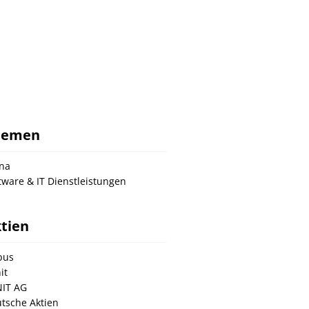
hemen
na
tware & IT Dienstleistungen
tien
bus
it
IT AG
tsche Aktien