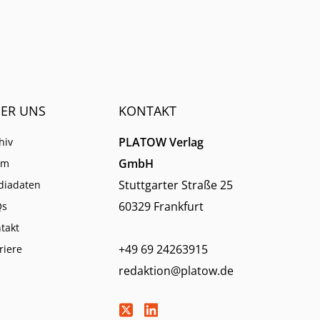
Kurs.
ER UNS
KONTAKT
PLATOW Verlag
hiv
GmbH
am
Stuttgarter Straße 25
diadaten
60329 Frankfurt
Qs
takt
+49 69 24263915
riere
redaktion@platow.de