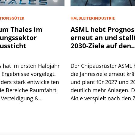
ITIONSGÜTER
HALBLEITERINDUSTRIE
um Thales im
ASML hebt Prognos
ungssektor
erneut an und stell
ussticht
2030-Ziele auf den
Prüfstand
s hat im ersten Halbjahr
Der Chipausrüster ASML 
 Ergebnisse vorgelegt.
die Jahresziele erneut krä
ders stark entwickelten
und plant für 2027 und 2
die Bereiche Raumfahrt
deutlich mehr Anlagen. D
 Verteidigung &
Aktie verspielt nach den 
rheit, die sowohl beim
dennoch ein Kursplus vo
agseingang als auch bei
ofitabilität überzeugten.