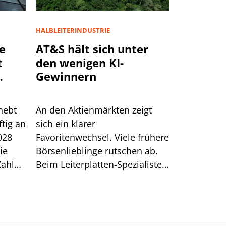
HALBLEITERINDUSTRIE
e
AT&S hält sich unter
t
den wenigen KI-
Gewinnern
hebt
An den Aktienmärkten zeigt
ftig an
sich ein klarer
028
Favoritenwechsel. Viele frühere
ie
Börsenlieblinge rutschen ab.
Zahlen
Beim Leiterplatten-Spezialisten
n 8%.
AT&S stützen dagegen
langfristige Kundenzusagen,
höhere Unternehmensziele
und starke Branchendaten den