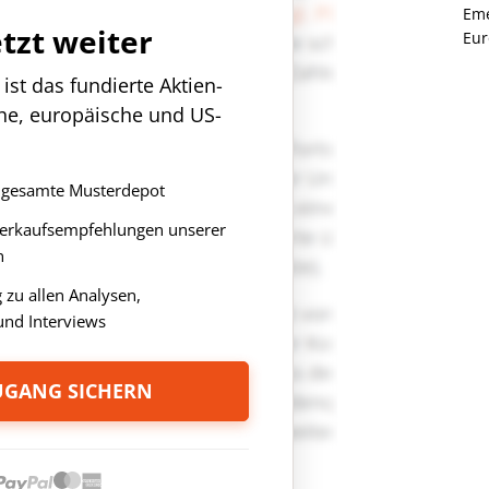
Eme
etzt weiter
Eur
st das fundierte Aktien-
che, europäische und US-
as gesamte Musterdepot
Verkaufsempfehlungen unserer
n
zu allen Analysen,
nd Interviews
ZUGANG SICHERN