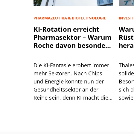
PHARMAZEUTIKA & BIOTECHNOLOGIE
INVEST
KI-Rotation erreicht
War
Pharmasektor – Warum
Rüst
Roche davon besonders
hera
profitiert
Die KI-Fantasie erobert immer
Thale
mehr Sektoren. Nach Chips
solide
und Energie könnte nun der
Beson
Gesundheitssektor an der
sich 
Reihe sein, denn KI macht die
sowie
Medikamentenentwicklung
Siche
schneller und billiger. Roche
Auftr
zeigt bereits, wie das gelingt.
der Pr