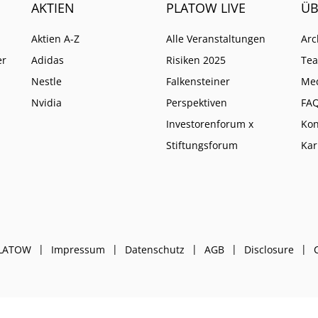
AKTIEN
PLATOW LIVE
ÜB
Aktien A-Z
Alle Veranstaltungen
Arc
er
Adidas
Risiken 2025
Te
Nestle
Falkensteiner
Me
Nvidia
Perspektiven
FA
Investorenforum x
Kon
Stiftungsforum
Kar
PLATOW
Impressum
Datenschutz
AGB
Disclosure