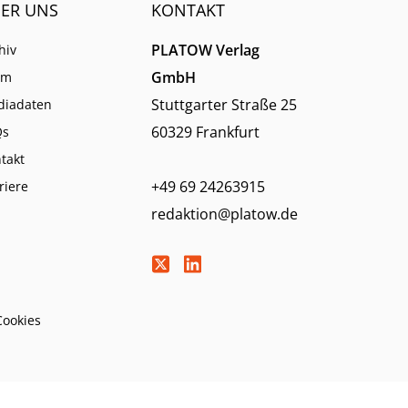
ER UNS
KONTAKT
PLATOW Verlag
hiv
GmbH
am
Stuttgarter Straße 25
diadaten
60329 Frankfurt
Qs
takt
+49 69 24263915
riere
redaktion@platow.de
Cookies