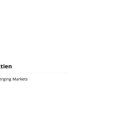
tien
rging Markets