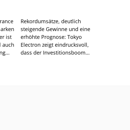
urance
Rekordumsätze, deutlich
marken
steigende Gewinne und eine
r ist
erhöhte Prognose: Tokyo
l auch
Electron zeigt eindrucksvoll,
ung
dass der Investitionsboom
rund um KI ungebrochen ist.
Nach der jüngsten Korrektur
verbessert sich zudem das
charttechnische Bild für die
Aktie.