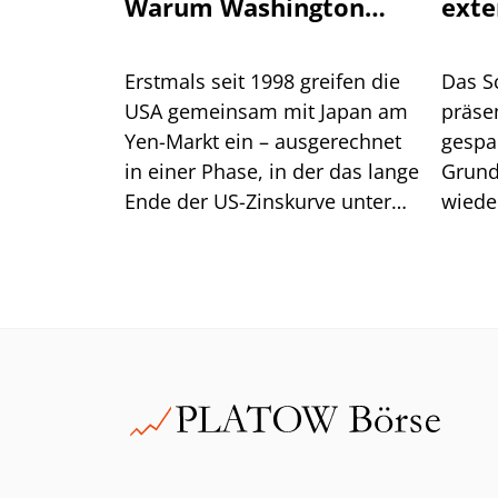
Warum Washington
exte
einen stärkeren Yen
will
Erstmals seit 1998 greifen die
Das S
USA gemeinsam mit Japan am
präsen
Yen-Markt ein – ausgerechnet
gespa
in einer Phase, in der das lange
Grund
Ende der US-Zinskurve unter
wiede
Druck steht. Dahinter steckt
gegen
handfestes Eigeninteresse am
eine R
eigenen Anleihemarkt. Für
Anleger liegt die größere
Gefahr jedoch im Carry Trade.