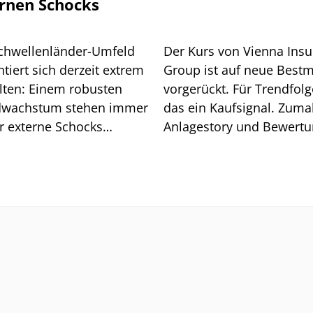
rnen Schocks
chwellenländer-Umfeld
Der Kurs von Vienna Ins
tiert sich derzeit extrem
Group ist auf neue Best
lten: Einem robusten
vorgerückt. Für Trendfolge
wachstum stehen immer
das ein Kaufsignal. Zuma
r externe Schocks
Anlagestory und Bewert
über. Grund genug für
stimmen.
isiko-Analyse.