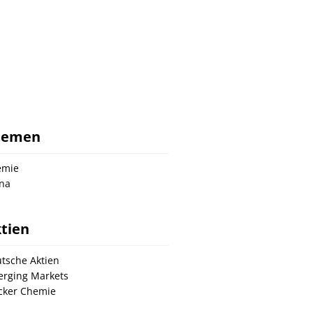
hemen
emie
na
tien
tsche Aktien
rging Markets
ker Chemie