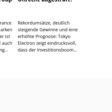
urance
Rekordumsätze, deutlich
marken
steigende Gewinne und eine
r ist
erhöhte Prognose: Tokyo
l auch
Electron zeigt eindrucksvoll,
ung
dass der Investitionsboom
rund um KI ungebrochen ist.
Nach der jüngsten Korrektur
verbessert sich zudem das
charttechnische Bild für die
Aktie.