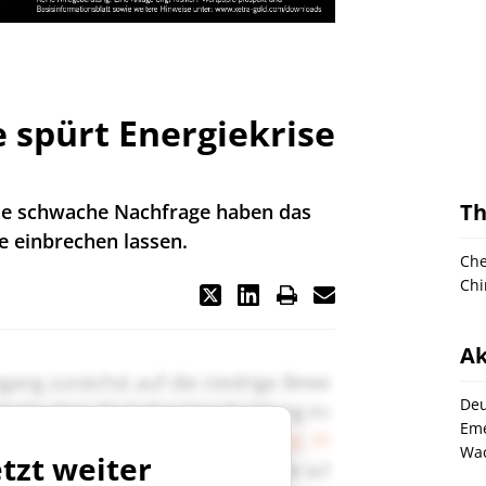
spürt Energiekrise
T
ne schwache Nachfrage haben das
 einbrechen lassen.
Ch
Chi
Ak
Deu
Eme
Wac
etzt weiter