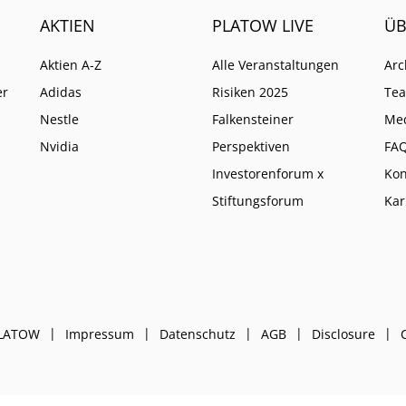
AKTIEN
PLATOW LIVE
ÜB
Aktien A-Z
Alle Veranstaltungen
Arc
er
Adidas
Risiken 2025
Te
Nestle
Falkensteiner
Me
Nvidia
Perspektiven
FA
Investorenforum x
Kon
Stiftungsforum
Kar
PLATOW
Impressum
Datenschutz
AGB
Disclosure