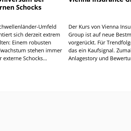
rnen Schocks
chwellenländer-Umfeld
Der Kurs von Vienna Ins
tiert sich derzeit extrem
Group ist auf neue Best
lten: Einem robusten
vorgerückt. Für Trendfolge
wachstum stehen immer
das ein Kaufsignal. Zuma
r externe Schocks
Anlagestory und Bewert
über. Grund genug für
stimmen.
isiko-Analyse.