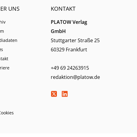
ER UNS
KONTAKT
PLATOW Verlag
hiv
GmbH
am
Stuttgarter Straße 25
diadaten
60329 Frankfurt
Qs
takt
+49 69 24263915
riere
redaktion@platow.de
Cookies