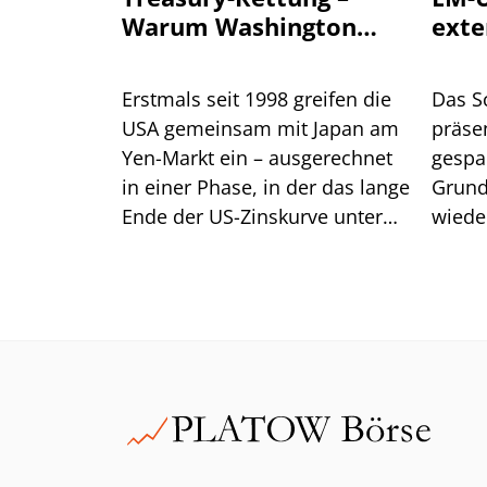
Warum Washington
exte
einen stärkeren Yen
will
Erstmals seit 1998 greifen die
Das S
USA gemeinsam mit Japan am
präsen
Yen-Markt ein – ausgerechnet
gespa
in einer Phase, in der das lange
Grund
Ende der US-Zinskurve unter
wiede
Druck steht. Dahinter steckt
gegen
handfestes Eigeninteresse am
eine R
eigenen Anleihemarkt. Für
Anleger liegt die größere
Gefahr jedoch im Carry Trade.