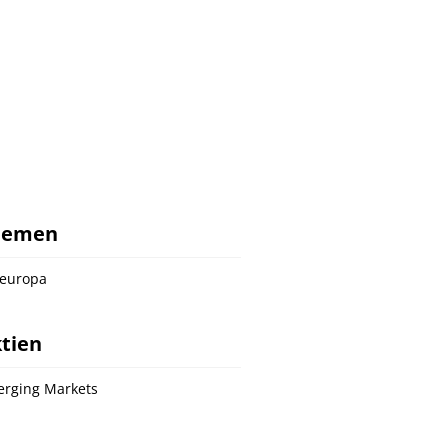
hemen
europa
tien
rging Markets