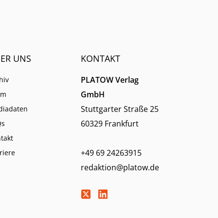
ER UNS
KONTAKT
PLATOW Verlag
hiv
GmbH
am
Stuttgarter Straße 25
diadaten
60329 Frankfurt
Qs
takt
+49 69 24263915
riere
redaktion@platow.de