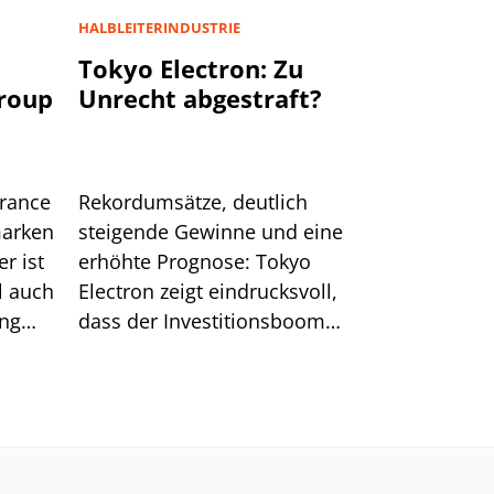
HALBLEITERINDUSTRIE
u
Tokyo Electron: Zu
Group
Unrecht abgestraft?
urance
Rekordumsätze, deutlich
marken
steigende Gewinne und eine
r ist
erhöhte Prognose: Tokyo
l auch
Electron zeigt eindrucksvoll,
ung
dass der Investitionsboom
rund um KI ungebrochen ist.
Nach der jüngsten Korrektur
verbessert sich zudem das
charttechnische Bild für die
Aktie.