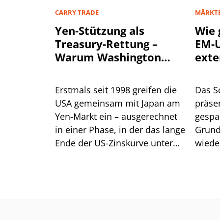
CARRY TRADE
MÄRKT
Yen-Stützung als
Wie 
Treasury-Rettung –
EM-U
Warum Washington
exte
einen stärkeren Yen
will
Erstmals seit 1998 greifen die
Das S
USA gemeinsam mit Japan am
präsen
Yen-Markt ein – ausgerechnet
gespa
in einer Phase, in der das lange
Grund
Ende der US-Zinskurve unter
wiede
Druck steht. Dahinter steckt
gegen
handfestes Eigeninteresse am
eine R
eigenen Anleihemarkt. Für
Anleger liegt die größere
Gefahr jedoch im Carry Trade.