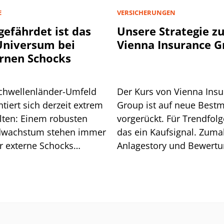
E
VERSICHERUNGEN
gefährdet ist das
Unsere Strategie z
niversum bei
Vienna Insurance 
rnen Schocks
chwellenländer-Umfeld
Der Kurs von Vienna Ins
tiert sich derzeit extrem
Group ist auf neue Best
lten: Einem robusten
vorgerückt. Für Trendfolge
wachstum stehen immer
das ein Kaufsignal. Zuma
r externe Schocks
Anlagestory und Bewert
über. Grund genug für
stimmen.
isiko-Analyse.