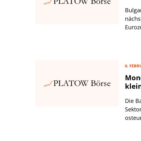
Bulgar
nächst
Euroz
schon 
den e
maßge
vergle
6. FEBR
Euro i
Mone
klei
Die B
Sekto
osteu
Aktie
auf d