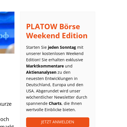
PLATOW Börse
Weekend Edition
Starten Sie
jeden Sonntag
mit
unserer kostenlosen Weekend
Edition! Sie erhalten exklusive
Marktkommentare
und
Aktienanalysen
zu den
neuesten Entwicklungen in
Deutschland, Europa und den
USA. Abgerundet wird unser
wöchentlicher Newsletter durch
kurze
spannende
Charts
, die Ihnen
wertvolle Einblicke bieten.
Doch
JETZT ANMELDEN
nmarkt