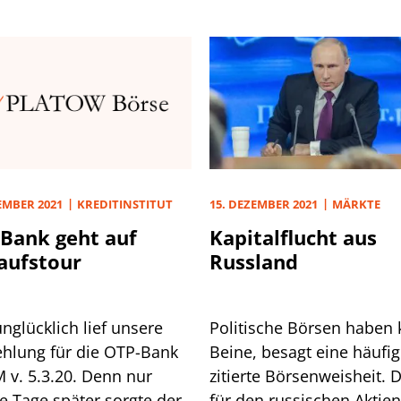
15. DEZEMBER 2021
MÄRKTE
EMBER 2021
KREDITINSTITUT
Kapitalflucht aus
Bank geht auf
Russland
aufstour
Politische Börsen haben 
nglücklich lief unsere
Beine, besagt eine häufig
hlung für die OTP-Bank
zitierte Börsenweisheit. 
 v. 5.3.20. Denn nur
für den russischen Aktie
e Tage später sorgte der