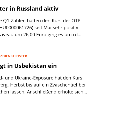
er in Russland aktiv
e Q1-Zahlen hatten den Kurs der OTP
 HU0000061726) seit Mai sehr positiv
Niveau um 26,00 Euro ging es um rd.
r größte gewerbliche Kreditgeber
h Steuern einen Gewinn von 194,8 Mrd.
t (HUF; ca. 530 Mio. Euro) ausgewiesen.
ZDIENSTLEISTER
gt in Usbekistan ein
d- und Ukraine-Exposure hat den Kurs
rg. Herbst bis auf ein Zwischentief bei
chen lassen. Anschließend erholte sich
rischen Bankaktie (25,67 Euro;
erdings recht deutlich. Maßgeblich
raschend gute Q3-Zahlen.