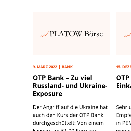
9. MÄRZ 2022
BANK
15. DEZ
OTP Bank – Zu viel
OTP 
Russland- und Ukraine-
Eink
Exposure
Der Angriff auf die Ukraine hat
Sehr u
auch den Kurs der OTP Bank
Empfe
durchgeschüttelt: Von einem
in PEM
Niveau um 51,00 Euro vor
wenig