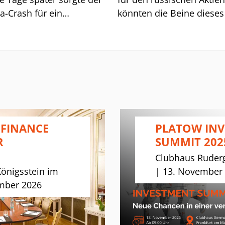
könnten die Beine dieses
a-Crash für ein
deutlich länger sein. Mo
schreiten unseres Stopps
Truppenaufmarsch an de
,50 Euro. In der Folge
ukrainischen Grenze hat
te der Titel gar bis auf
Westen auf den Plan geru
 Euro ab. Inzwischen hat
EU, Nato, G7. Russland 
das Papier aber wieder
einen hohen politischen 
g erholt. Dabei half am
für die Aktivitäten in der
g die Entwicklung der
Ukraine zahlen, drohte be
tmärkte.
 FINANCE
PLATOW IN
Außenministerin Annale
R
SUMMIT 202
Baerbock und stellte eine
Clubhaus Ruderg
Genehmigung von Nord
Königsstein im
| 13. November
Stream 2 infrage.
mber 2026