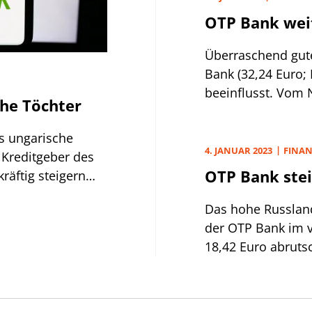
OTP Bank weit
Überraschend gut
Bank (32,24 Euro;
beeinflusst. Vom 
che Töchter
25% nach oben. De
Ungarns hatte nac
s ungarische
ungarischen Forin
4. JANUAR 2023
FINAN
 Kreditgeber des
OTP Bank stei
räftig steigern
Das hohe Russlan
der OTP Bank im ve
18,42 Euro abruts
der Kurs der unga
HU0000061726) all
dafür waren über