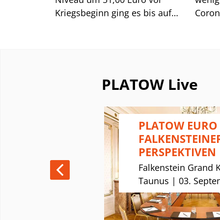
Kriegsbeginn ging es bis auf
Coron
ein Tief bei 24,50 Euro nach
Unter
unten. Die Aktie (32,00 Euro;
bei 33
HU0000061726) hat sich also
rutsch
halbiert, womit auch unser
21,88
Stopp aus PEM v. 16.12.21 bei
sich 
PLATOW Live
34,00 Euro klar unterschritten
kräfti
wurde.
Anfan
Gesam
 - WELCHE
PLATOW EURO
BILITÄT
FALKENSTEINE
PERSPEKTIVEN
nuar 2025
Falkenstein Grand 
Taunus | 03. Septe