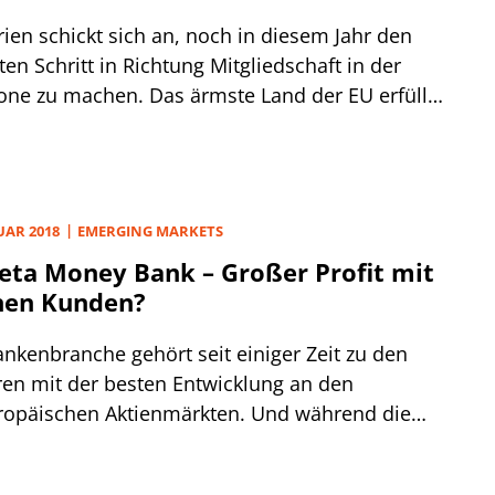
ien schickt sich an, noch in diesem Jahr den
en Schritt in Richtung Mitgliedschaft in der
one zu machen. Das ärmste Land der EU erfüllt
seit Jahren die Kriterien, die für den Beitritt in
uropäischen Wechselkursmechanismus
blich sind. Von dort wäre es dann nur noch ein
ichsweise kleiner Schritt zur Einführung des
UAR 2018
EMERGING MARKETS
n Sofia.
ta Money Bank – Großer Profit mit
nen Kunden?
ankenbranche gehört seit einiger Zeit zu den
ren mit der besten Entwicklung an den
ropäischen Aktienmärkten. Und während die
 der Deutschen Bank am Mittwoch dieser Woche
en tiefsten Stand seit November 2016 abstürzte,