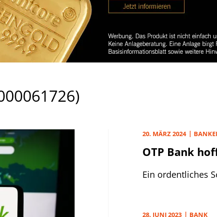
000061726)
20. MÄRZ 2024
BANKE
OTP Bank hoff
Ein ordentliches S
28. JUNI 2023
BANK