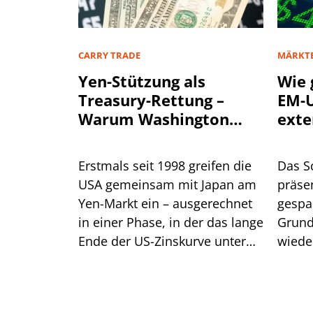
CARRY TRADE
MÄRKT
Yen-Stützung als
Wie 
Treasury-Rettung –
EM-U
Warum Washington
exte
einen stärkeren Yen
will
Erstmals seit 1998 greifen die
Das S
USA gemeinsam mit Japan am
präsen
Yen-Markt ein – ausgerechnet
gespa
in einer Phase, in der das lange
Grund
Ende der US-Zinskurve unter
wiede
Druck steht. Dahinter steckt
gegen
handfestes Eigeninteresse am
eine R
eigenen Anleihemarkt. Für