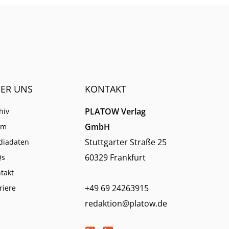
charttechnische Bild für die
Aktie.
ER UNS
KONTAKT
PLATOW Verlag
hiv
GmbH
am
Stuttgarter Straße 25
diadaten
60329 Frankfurt
Qs
takt
+49 69 24263915
riere
redaktion@platow.de