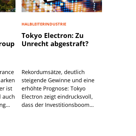
HALBLEITERINDUSTRIE
u
Tokyo Electron: Zu
Group
Unrecht abgestraft?
urance
Rekordumsätze, deutlich
marken
steigende Gewinne und eine
r ist
erhöhte Prognose: Tokyo
l auch
Electron zeigt eindrucksvoll,
ung
dass der Investitionsboom
rund um KI ungebrochen ist.
Nach der jüngsten Korrektur
verbessert sich zudem das