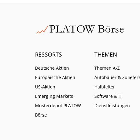
Anleger liegt die größere
Gefahr jedoch im Carry Trade.
RESSORTS
THEMEN
Deutsche Aktien
Themen A-Z
Europäische Aktien
Autobauer & Zuliefer
US-Aktien
Halbleiter
Emerging Markets
Software & IT
Musterdepot PLATOW
Dienstleistungen
Börse