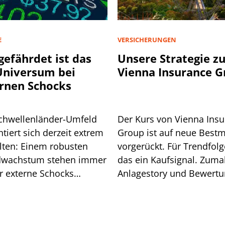
E
VERSICHERUNGEN
gefährdet ist das
Unsere Strategie z
niversum bei
Vienna Insurance 
rnen Schocks
chwellenländer-Umfeld
Der Kurs von Vienna Ins
tiert sich derzeit extrem
Group ist auf neue Best
lten: Einem robusten
vorgerückt. Für Trendfolge
wachstum stehen immer
das ein Kaufsignal. Zuma
r externe Schocks
Anlagestory und Bewert
über. Grund genug für
stimmen.
isiko-Analyse.