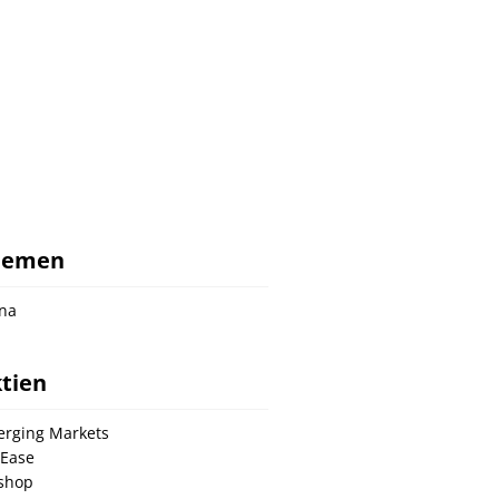
hemen
na
tien
rging Markets
Ease
shop