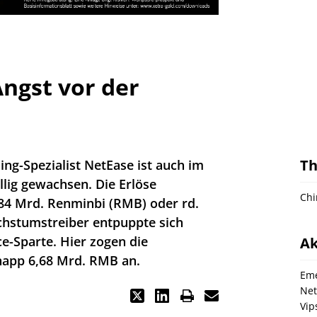
Angst vor der
T
ng-Spezialist NetEase ist auch im
llig gewachsen. Die Erlöse
Chi
,84 Mrd. Renminbi (RMB) oder rd.
achstumstreiber entpuppte sich
-Sparte. Hier zogen die
Ak
app 6,68 Mrd. RMB an.
Eme
Net
Vip