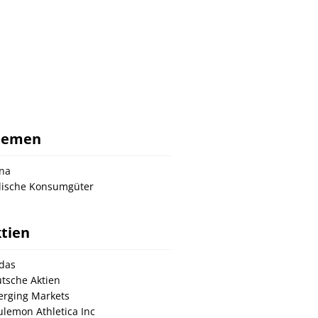
hemen
na
lische Konsumgüter
tien
das
tsche Aktien
rging Markets
ulemon Athletica Inc