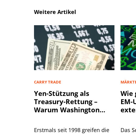
Weitere Artikel
CARRY TRADE
MÄRKT
Yen-Stützung als
Wie 
Treasury-Rettung –
EM-U
Warum Washington
exte
einen stärkeren Yen
will
Erstmals seit 1998 greifen die
Das S