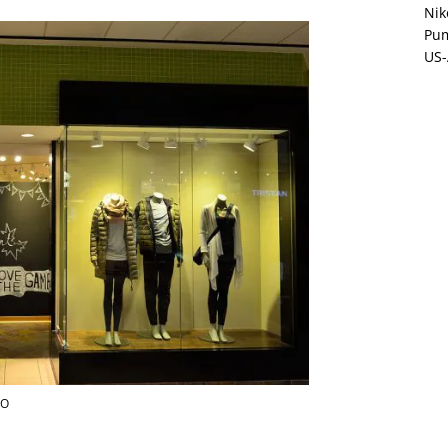
Nik
Pu
US-
CO