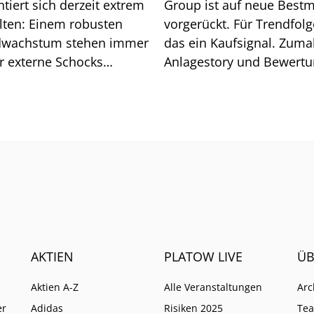
tiert sich derzeit extrem
Group ist auf neue Best
lten: Einem robusten
vorgerückt. Für Trendfolge
wachstum stehen immer
das ein Kaufsignal. Zuma
r externe Schocks
Anlagestory und Bewert
über. Grund genug für
stimmen.
isiko-Analyse.
AKTIEN
PLATOW LIVE
ÜB
Aktien A-Z
Alle Veranstaltungen
Arc
er
Adidas
Risiken 2025
Te