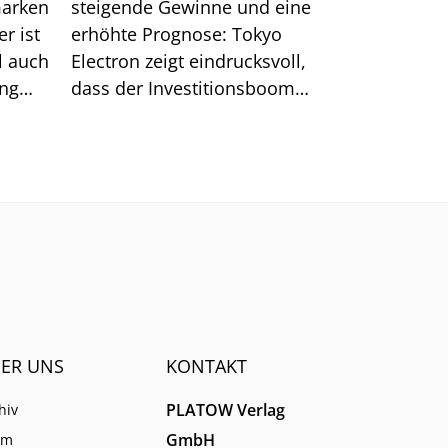
marken
steigende Gewinne und eine
r ist
erhöhte Prognose: Tokyo
l auch
Electron zeigt eindrucksvoll,
ung
dass der Investitionsboom
rund um KI ungebrochen ist.
Nach der jüngsten Korrektur
verbessert sich zudem das
charttechnische Bild für die
Aktie.
ER UNS
KONTAKT
PLATOW Verlag
hiv
GmbH
am