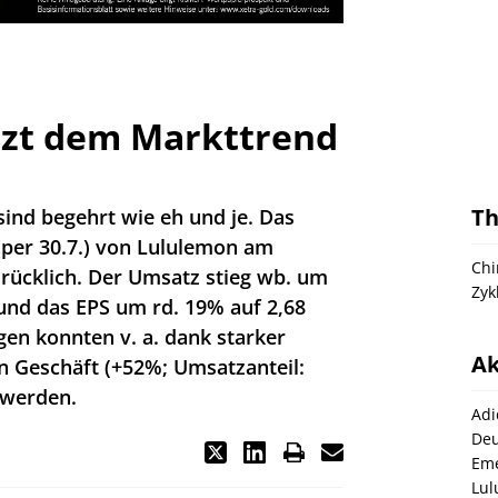
tzt dem Markttrend
T
ind begehrt wie eh und je. Das
 (per 30.7.) von Lululemon am
Chi
drücklich. Der Umsatz stieg wb. um
Zyk
und das EPS um rd. 19% auf 2,68
en konnten v. a. dank starker
Ak
n Geschäft (+52%; Umsatzanteil:
 werden.
Adi
Deu
Eme
Lul