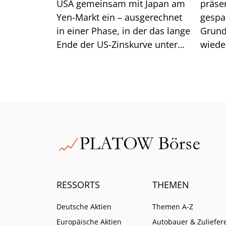
USA gemeinsam mit Japan am
präsen
Yen-Markt ein – ausgerechnet
gespa
in einer Phase, in der das lange
Grund
Ende der US-Zinskurve unter
wiede
Druck steht. Dahinter steckt
gegen
handfestes Eigeninteresse am
eine R
eigenen Anleihemarkt. Für
Anleger liegt die größere
Gefahr jedoch im Carry Trade.
RESSORTS
THEMEN
Deutsche Aktien
Themen A-Z
Europäische Aktien
Autobauer & Zuliefer