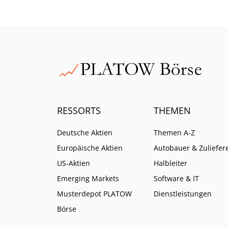
eigenen Anleihemarkt. Für
Anleger liegt die größere
Gefahr jedoch im Carry Trade.
RESSORTS
THEMEN
Deutsche Aktien
Themen A-Z
Europäische Aktien
Autobauer & Zuliefer
US-Aktien
Halbleiter
Emerging Markets
Software & IT
Musterdepot PLATOW
Dienstleistungen
Börse