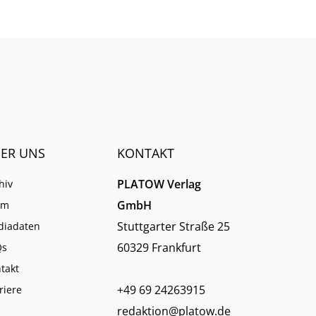
verbessert sich zudem das
charttechnische Bild für die
Aktie.
ER UNS
KONTAKT
PLATOW Verlag
hiv
GmbH
am
Stuttgarter Straße 25
diadaten
60329 Frankfurt
Qs
takt
+49 69 24263915
riere
redaktion@platow.de