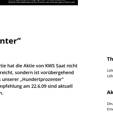
nter“
T
tie hat die Aktie von KWS Saat nicht
Lat
rreicht, sondern ist vor­übergehend
Leb
is unserer „Hundertprozenter“
empfehlung am 22.6.09 sind aktuell
Ak
n.
Deu
Eme