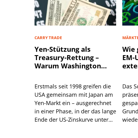
CARRY TRADE
MÄRKT
Yen-Stützung als
Wie 
Treasury-Rettung –
EM-U
Warum Washington
exte
einen stärkeren Yen
will
Erstmals seit 1998 greifen die
Das S
USA gemeinsam mit Japan am
präsen
Yen-Markt ein – ausgerechnet
gespa
in einer Phase, in der das lange
Grund
Ende der US-Zinskurve unter
wiede
Druck steht. Dahinter steckt
gegen
handfestes Eigeninteresse am
eine R