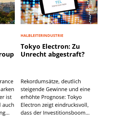
HALBLEITERINDUSTRIE
u
Tokyo Electron: Zu
Group
Unrecht abgestraft?
urance
Rekordumsätze, deutlich
marken
steigende Gewinne und eine
r ist
erhöhte Prognose: Tokyo
l auch
Electron zeigt eindrucksvoll,
ung
dass der Investitionsboom
rund um KI ungebrochen ist.
Nach der jüngsten Korrektur