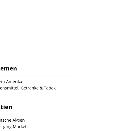
hemen
ein Amerika
ensmittel, Getränke & Tabak
tien
tsche Aktien
rging Markets