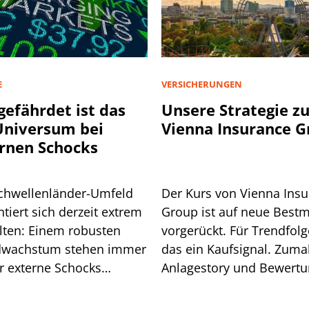
E
VERSICHERUNGEN
gefährdet ist das
Unsere Strategie z
niversum bei
Vienna Insurance 
rnen Schocks
chwellenländer-Umfeld
Der Kurs von Vienna Ins
tiert sich derzeit extrem
Group ist auf neue Best
lten: Einem robusten
vorgerückt. Für Trendfolge
wachstum stehen immer
das ein Kaufsignal. Zuma
r externe Schocks
Anlagestory und Bewert
über. Grund genug für
stimmen.
isiko-Analyse.