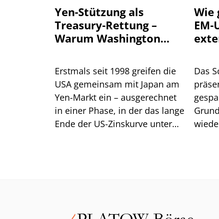
Yen-Stützung als
Wie 
Treasury-Rettung –
EM-U
Warum Washington
exte
einen stärkeren Yen
will
Erstmals seit 1998 greifen die
Das S
USA gemeinsam mit Japan am
präsen
Yen-Markt ein – ausgerechnet
gespa
in einer Phase, in der das lange
Grund
Ende der US-Zinskurve unter
wiede
Druck steht. Dahinter steckt
gegen
handfestes Eigeninteresse am
eine R
eigenen Anleihemarkt. Für
Anleger liegt die größere
Gefahr jedoch im Carry Trade.