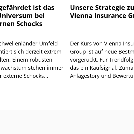
gefährdet ist das
Unsere Strategie z
niversum bei
Vienna Insurance 
rnen Schocks
chwellenländer-Umfeld
Der Kurs von Vienna Ins
tiert sich derzeit extrem
Group ist auf neue Best
lten: Einem robusten
vorgerückt. Für Trendfolge
wachstum stehen immer
das ein Kaufsignal. Zuma
r externe Schocks
Anlagestory und Bewert
über. Grund genug für
stimmen.
isiko-Analyse.