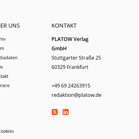
ER UNS
KONTAKT
PLATOW Verlag
hiv
GmbH
am
Stuttgarter Straße 25
diadaten
60329 Frankfurt
Qs
takt
+49 69 24263915
riere
redaktion@platow.de
Cookies