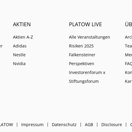
AKTIEN
PLATOW LIVE
ÜB
Aktien A-Z
Alle Veranstaltungen
Arc
er
Adidas
Risiken 2025
Te
Nestle
Falkensteiner
Me
Nvidia
Perspektiven
FA
Investorenforum x
Kon
Stiftungsforum
Kar
PLATOW
Impressum
Datenschutz
AGB
Disclosure