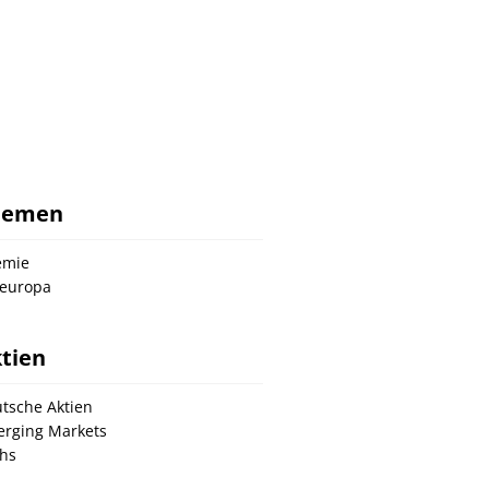
hemen
emie
europa
tien
tsche Aktien
rging Markets
hs