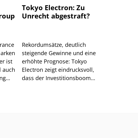
u
Tokyo Electron: Zu
Group
Unrecht abgestraft?
urance
Rekordumsätze, deutlich
marken
steigende Gewinne und eine
r ist
erhöhte Prognose: Tokyo
l auch
Electron zeigt eindrucksvoll,
ung
dass der Investitionsboom
rund um KI ungebrochen ist.
Nach der jüngsten Korrektur
verbessert sich zudem das
charttechnische Bild für die
Aktie.