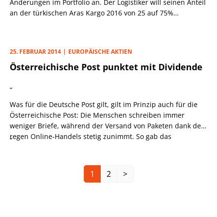
Änderungen im Portfolio an. Der Logistiker will seinen Anteil
an der türkischen Aras Kargo 2016 von 25 auf 75%
ausbauen und sucht gleichzeitig einen strategischen
Partner für die kriselnde Tochter trans-o-flex.
25. FEBRUAR 2014
EUROPÄISCHE AKTIEN
Österreichische Post punktet mit Dividende
„
Was für die Deutsche Post gilt, gilt im Prinzip auch für die
Österreichische Post: Die Menschen schreiben immer
weniger Briefe, während der Versand von Paketen dank des
regen Online-Handels stetig zunimmt. So gab das
„
Unternehmen, das noch zu rund 52% im Besitz der
Staatsholding ÖIAG ist, zum Jahresauftakt bekannt, 2013
erstmals über 70 Mio. Pakete zugestellt zu haben.
1
2
>