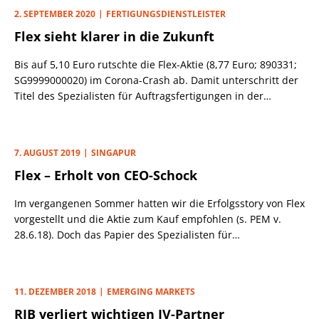
dass die zwischenzeitlich geschlossenen Fertigungshallen in
2. SEPTEMBER 2020
FERTIGUNGSDIENSTLEISTER
China schnell wieder eröffnet wurden.
Flex sieht klarer in die Zukunft
Bis auf 5,10 Euro rutschte die Flex-Aktie (8,77 Euro; 890331;
SG9999000020) im Corona-Crash ab. Damit unterschritt der
Titel des Spezialisten für Auftragsfertigungen in der
Elektronikindustrie deutlich unseren Stopp aus PEM v.
8.8.19 bei 7,20 Euro. Zwar konnte sich das Papier in der
Folgezeit wieder etwas von den Tiefs lösen, das Vor-
7. AUGUST 2019
SINGAPUR
Pandemie-Niveau ist aber noch in weiter Ferne.
Flex – Erholt von CEO-Schock
Im vergangenen Sommer hatten wir die Erfolgsstory von Flex
vorgestellt und die Aktie zum Kauf empfohlen (s. PEM v.
28.6.18). Doch das Papier des Spezialisten für
Auftragsfertigungen in der Elektronikindustrie konnte sich
im Herbst nicht der Schwäche der Aktienmärkte
widersetzen.
11. DEZEMBER 2018
EMERGING MARKETS
RIB verliert wichtigen JV-Partner