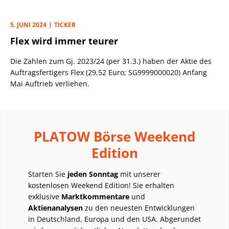
übertroffen. Bei genauerem Hinsehen fällt uns aber seit
längerem eine schwache Umsatzdynamik (Q2: -5,6% auf 6,5
Mrd. Dollar) ins Auge. Das liegt an einer schwächeren
5. JUNI 2024
TICKER
Nachfrage aus einzelnen Auftragsgruppen (Industrie,
Flex wird immer teurer
Healthcare, Verbraucher-Elektronik).
Die Zahlen zum Gj. 2023/24 (per 31.3.) haben der Aktie des
Auftragsfertigers Flex (29,52 Euro; SG9999000020) Anfang
Mai Auftrieb verliehen.
PLATOW Börse Weekend
Edition
Starten Sie
jeden Sonntag
mit unserer
kostenlosen Weekend Edition! Sie erhalten
exklusive
Marktkommentare
und
Aktienanalysen
zu den neuesten Entwicklungen
in Deutschland, Europa und den USA. Abgerundet