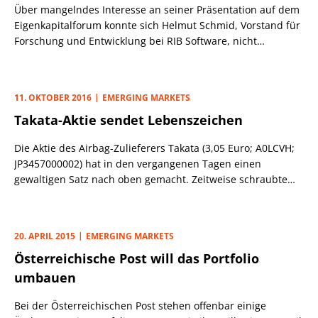
Über mangelndes Interesse an seiner Präsentation auf dem
hat, seit jeher im Vordergrund. Auf der diesjährigen
Eigenkapitalforum konnte sich Helmut Schmid, Vorstand für
Fachmesse Automechanika wurde Washtec für seine neuen
Forschung und Entwicklung bei RIB Software, nicht
umwelt- und fahrzeugschonenden Multi Flex-Waschbürsten
beklagen: Manch Zuhörer musste seinen Vortrag sogar im
mit einem Innovationspreis ausgezeichnet.
Stehen verfolgen. Schmid, gerade von einem Meeting in
China zurückgekehrt, gab einen dataillierten Blick ins
11. OKTOBER 2016
EMERGING MARKETS
Geschäftsmodell des Anbieters von Bau- und
Takata-Aktie sendet Lebenszeichen
Architektursoftware. Da das RIB-Team dem Plenum aber
keine Präsentationsunterlagen zur Verfügung stellte und
Die Aktie des Airbag-Zulieferers Takata (3,05 Euro; A0LCVH;
Schmid die Kennzahlen des Konzerns komplett wegließ,
JP3457000002) hat in den vergangenen Tagen einen
blieben der Erkenntnisgewinn überschaubar.
gewaltigen Satz nach oben gemacht. Zeitweise schraubte
sich der Kurs an der Börse Frankfurt mehr als 10% nach
oben. Hat die Aktie endgültig einen Boden gefunden?
20. APRIL 2015
EMERGING MARKETS
Österreichische Post will das Portfolio
umbauen
Bei der Österreichischen Post stehen offenbar einige