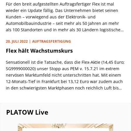
Für den breit aufgestellten Auftragsfertiger Flex ist mal
wieder ein Update fällig. Das Unternehmen bietet seinen
Kunden – vorwiegend aus der Elektronik- und
Automobilbauindustrie – seit mehr als 50 Jahren an mehr
als 100 Standorten und in mehr als 30 Ländern logistische
und produktionsseitige Hilfestellungen an. Qualitativ
20. JULI 2022
AUFTRAGSFERTIGUNG
kennzeichnen die jüngsten Auszeichnungen zum Zulieferer
des Jahres von General Motors und zum Logistikpartner von
Flex hält Wachstumskurs
Lenovo für die Region EMEA (Europa, Naher Osten und
Afrika) die hohe Zufriedenheit der Kunden.
Sensationell ist die Tatsache, dass die Flex-Aktie (14,45 Euro;
SG9999000020) unser Stopp aus PEM v. 15.7.21 im extrem
nervösen Marktumfeld nicht unterschritten hat. Mit einem
12-Monats-Tief in Frankfurt bei 13,12 Euro war zudem auch
in den schwierigsten Marktphasen noch reichlich Luft bis
10,50 Euro. Und es kommt noch besser: Auf dem aktuellen
Kursniveau notiert der Titel sogar einige Eurocent über dem
damaligen Empfehlungsniveau.
PLATOW Live