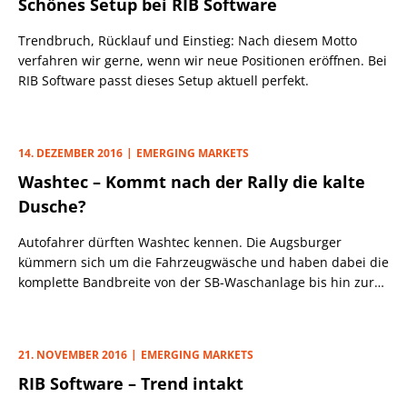
Schönes Setup bei RIB Software
Trendbruch, Rücklauf und Einstieg: Nach diesem Motto
verfahren wir gerne, wenn wir neue Positionen eröffnen. Bei
RIB Software passt dieses Setup aktuell perfekt.
14. DEZEMBER 2016
EMERGING MARKETS
Washtec – Kommt nach der Rally die kalte
Dusche?
Autofahrer dürften Washtec kennen. Die Augsburger
kümmern sich um die Fahrzeugwäsche und haben dabei die
komplette Bandbreite von der SB-Waschanlage bis hin zur
Erlebnis-Waschstraße im Angebot. Digitale Systeme gehören
genauso dazu, wie das Thema Wasserrückgewinnung.
Daher spielt die Entwicklung verschiedener
21. NOVEMBER 2016
EMERGING MARKETS
Wasseraufbereitungsanlagen ebenfalls eine bedeutende
RIB Software – Trend intakt
Rolle. Innovative Konzepte stehen bei dem SDAX-Konzern,
der eigenen Angaben zufolge die Bürstenwäsche erfunden