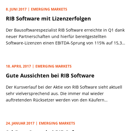
es 1969 gegründet wurde. Schon 1990 kam es aber im Zuge
8. JUNI 2017
EMERGING MARKETS
einer Übernahme zur Sitzverlegung nach Singapur. Dies war
RIB Software mit Lizenzerfolgen
dann auch der Startschuss der Erfolgsgeschichte. Denn mit
Hilfe vieler Übernahmen ist Flex heute einer der weltweit
Der Bausoftwarespezialist RIB Software erreichte in Q1 dank
führenden Gesellschaften für die Auftragsfertigungen in der
neuer Partnerschaften und hierfür bereitgestellten
Elektronikindustrie mit rd. 200 000 Mitarbeitern an 100
Software-Lizenzen einen EBITDA-Sprung von 115% auf 15,3
Standorten in 30 Ländern.
Mio. Euro. Der Umsatz stieg derweil um 3,6% auf 26,2 Mio.
Euro, wobei die größten Impulse aus dem Service- und
Wartungsbereich kamen.
18. APRIL 2017
EMERGING MARKETS
Gute Aussichten bei RIB Software
Der Kursverlauf bei der Aktie von RIB Software sieht aktuell
sehr vielversprechend aus. Die immer mal wieder
auftretenden Rücksetzer werden von den Käufern
umgehend zum Einstieg genutzt.
24. JANUAR 2017
EMERGING MARKETS